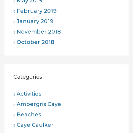
May 2019
February 2019
January 2019
November 2018
October 2018
Categories
Activities
Ambergris Caye
Beaches
Caye Caulker