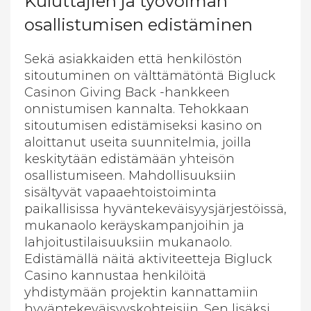
Kuluttajien ja työvoiman
osallistumisen edistäminen
Sekä asiakkaiden että henkilöstön
sitoutuminen on välttämätöntä Bigluck
Casinon Giving Back -hankkeen
onnistumisen kannalta. Tehokkaan
sitoutumisen edistämiseksi kasino on
aloittanut useita suunnitelmia, joilla
keskitytään edistämään yhteisön
osallistumiseen. Mahdollisuuksiin
sisältyvät vapaaehtoistoiminta
paikallisissa hyväntekeväisyysjärjestöissä,
mukanaolo keräyskampanjoihin ja
lahjoitustilaisuuksiin mukanaolo.
Edistämällä näitä aktiviteetteja Bigluck
Casino kannustaa henkilöitä
yhdistymään projektin kannattamiin
hyväntekeväisyyskohteisiin. Sen lisäksi