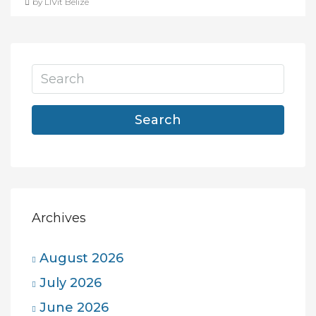
by LIVit Belize
Search
Archives
August 2026
July 2026
June 2026