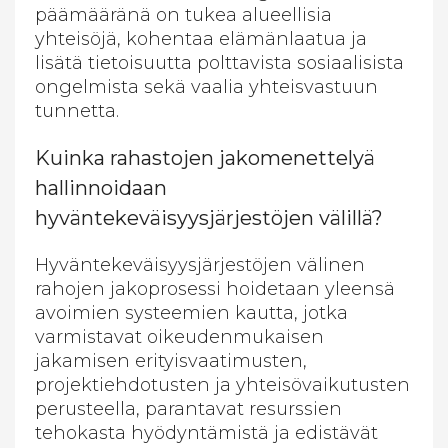
päämääränä on tukea alueellisia
yhteisöjä, kohentaa elämänlaatua ja
lisätä tietoisuutta polttavista sosiaalisista
ongelmista sekä vaalia yhteisvastuun
tunnetta.
Kuinka rahastojen jakomenettelyä
hallinnoidaan
hyväntekeväisyysjärjestöjen välillä?
Hyväntekeväisyysjärjestöjen välinen
rahojen jakoprosessi hoidetaan yleensä
avoimien systeemien kautta, jotka
varmistavat oikeudenmukaisen
jakamisen erityisvaatimusten,
projektiehdotusten ja yhteisövaikutusten
perusteella, parantavat resurssien
tehokasta hyödyntämistä ja edistävät