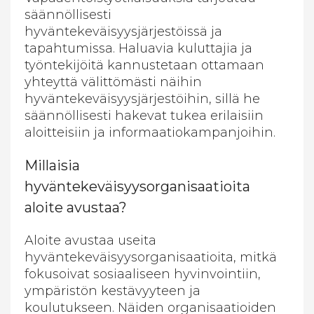
säännöllisesti
hyväntekeväisyysjärjestöissä ja
tapahtumissa. Haluavia kuluttajia ja
työntekijöitä kannustetaan ottamaan
yhteyttä välittömästi näihin
hyväntekeväisyysjärjestöihin, sillä he
säännöllisesti hakevat tukea erilaisiin
aloitteisiin ja informaatiokampanjoihin.
Millaisia
hyväntekeväisyysorganisaatioita
aloite avustaa?
Aloite avustaa useita
hyväntekeväisyysorganisaatioita, mitkä
fokusoivat sosiaaliseen hyvinvointiin,
ympäristön kestävyyteen ja
koulutukseen. Näiden organisaatioiden