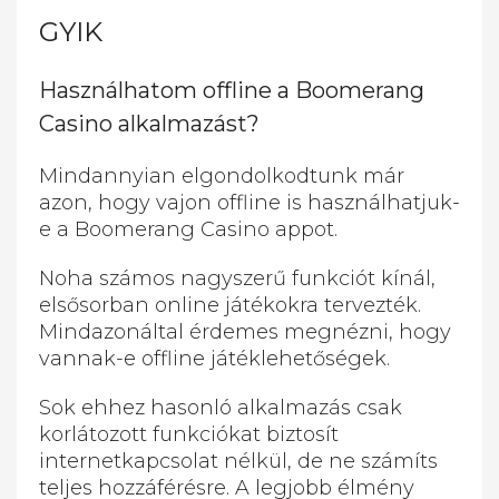
GYIK
Használhatom offline a Boomerang
Casino alkalmazást?
Mindannyian elgondolkodtunk már
azon, hogy vajon offline is használhatjuk-
e a Boomerang Casino appot.
Noha számos nagyszerű funkciót kínál,
elsősorban online játékokra tervezték.
Mindazonáltal érdemes megnézni, hogy
vannak-e offline játéklehetőségek.
Sok ehhez hasonló alkalmazás csak
korlátozott funkciókat biztosít
internetkapcsolat nélkül, de ne számíts
teljes hozzáférésre. A legjobb élmény