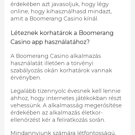
érdekében azt javasoljuk, hogy légy
online, hogy kihasználhasd mindazt,
amit a Boomerang Casino kínál.
Léteznek korhatárok a Boomerang
Casino app használatához?
A Boomerang Casino alkalmazás
használatát illetően a törvényi
szabályozás okán korhatárok vannak
érvényben.
Legalább tizennyolc évesnek kell lennie
ahhoz, hogy internetes játékokban részt
vehessünk. A alkalmasság megerősítése
érdekében az alkalmazás életkor-
ellenőrzést kér a feliratkozás során.
Mindannyiunk számára létfontosságú,