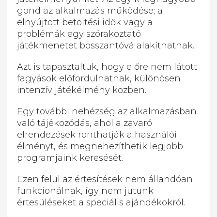
gond az alkalmazás működése; a
elnyújtott betöltési idők vagy a
problémák egy szórakoztató
játékmenetet bosszantóvá alakíthatnak.
Azt is tapasztaltuk, hogy előre nem látott
fagyások előfordulhatnak, különösen
intenzív játékélmény közben.
Egy további nehézség az alkalmazásban
való tájékozódás, ahol a zavaró
elrendezések ronthatják a használói
élményt, és megnehezíthetik legjobb
programjaink keresését.
Ezen felül az értesítések nem állandóan
funkcionálnak, így nem jutunk
értesüléseket a speciális ajándékokról.