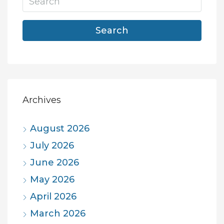
Search
Archives
August 2026
July 2026
June 2026
May 2026
April 2026
March 2026