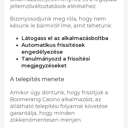
jellemzőváltoztatások eléréséhez.
Bizonyosodjunk meg róla, hogy nem
késünk le bármiről! Íme, amit tehetünk:
Látogass el az alkalmazásboltba
Automatikus frissítések
engedélyezése
Tanulmányozd a frissítési
megjegyzéseket
A telepítés menete
Amikor úgy döntünk, hogy frissítjük a
Boomerang Casino alkalmazást, az
átlátható telepítési folyamat követése
garantálja, hogy minden
zökkenőmentesen menjen.