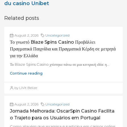
du casino Unibet
Related posts
August 2, 2026
Uncategorized
Το γνωστό Blaze Spins Casino Προβάλλει
Πραγματικά Παιχνίδια και Πραγματικά Κέρδη σε μετρητά
για την Ελλάδα
Το Blaze Spins Casino χτίστηκε πάνω σε μια κεντρική ιδέα: η...
Continue reading
by LIVit Belize
August 2, 2026
Uncategorized
Jornada Melhorada: OscarSpin Casino Facilita
o Trajeto para os Usuários em Portugal
Como alguém que examina e participa em casinos online