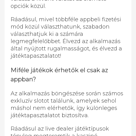
opciók közül.
Ráadásul, mivel többféle appbeli fizetési
mód közül választhatunk, szabadon
választhatjuk ki a számára
legmegfelelőbbet. Élvezd az alkalmazás
által nyújtott rugalmasságot, és élvezd a
játéktapasztalatot!
Miféle játékok érhetők el csak az
appban?
Az alkalmazás böngészése során számos
exkluzív slotot találunk, amelyek sehol
máshol nem elérhetők, így különleges
játéktapasztalatot biztosítva.
Ráadásul az live dealer játéktípusok