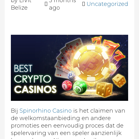
by LIVit
5 months
Uncategorized
Belize
ago
Bij
Spinorhino Casino
is het claimen van
de welkomstaanbieding en andere
promoties een eenvoudig proces dat de
spelervaring van een speler aanzienlijk