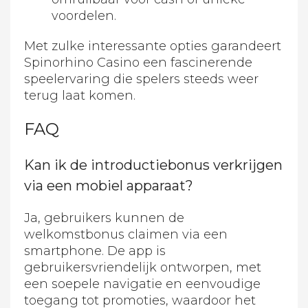
voordelen.
Met zulke interessante opties garandeert
Spinorhino Casino een fascinerende
speelervaring die spelers steeds weer
terug laat komen.
FAQ
Kan ik de introductiebonus verkrijgen
via een mobiel apparaat?
Ja, gebruikers kunnen de
welkomstbonus claimen via een
smartphone. De app is
gebruikersvriendelijk ontworpen, met
een soepele navigatie en eenvoudige
toegang tot promoties, waardoor het