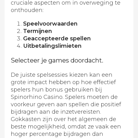
cruciale aspecten om in overweging te
onthouden:
Speelvoorwaarden
Termijnen
Geaccepteerde spellen
Uitbetalingslimieten
Selecteer je games doordacht.
De juiste spelsessies kiezen kan een
grote impact hebben op hoe effectief
spelers hun bonus gebruiken bij
Spinorhino Casino. Spelers moeten de
voorkeur geven aan spellen die positief
bijdragen aan de inzetvereisten.
Gokkasten zijn over het algemeen de
beste mogelijkheid, omdat ze vaak een
hoger percentage bijdragen dan