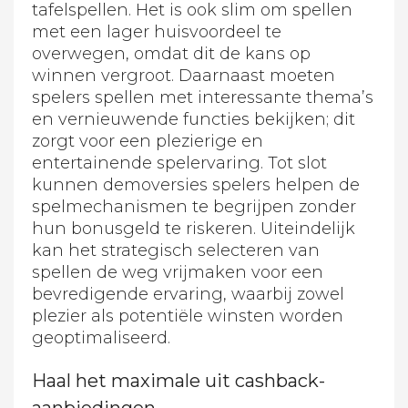
tafelspellen. Het is ook slim om spellen
met een lager huisvoordeel te
overwegen, omdat dit de kans op
winnen vergroot. Daarnaast moeten
spelers spellen met interessante thema’s
en vernieuwende functies bekijken; dit
zorgt voor een plezierige en
entertainende spelervaring. Tot slot
kunnen demoversies spelers helpen de
spelmechanismen te begrijpen zonder
hun bonusgeld te riskeren. Uiteindelijk
kan het strategisch selecteren van
spellen de weg vrijmaken voor een
bevredigende ervaring, waarbij zowel
plezier als potentiële winsten worden
geoptimaliseerd.
Haal het maximale uit cashback-
aanbiedingen