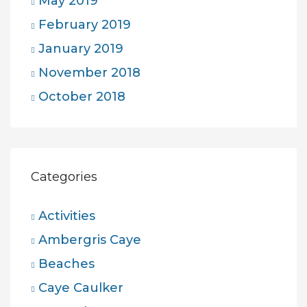
May 2019
February 2019
January 2019
November 2018
October 2018
Categories
Activities
Ambergris Caye
Beaches
Caye Caulker