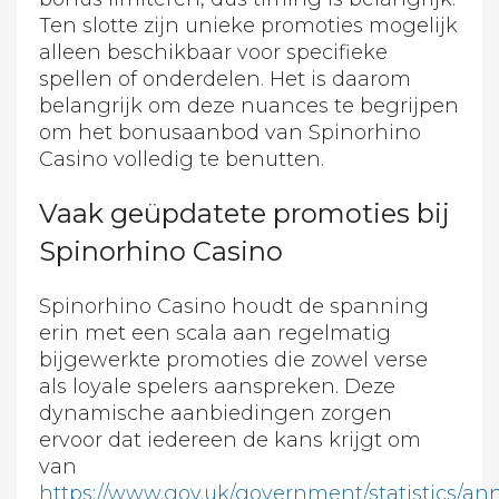
Ten slotte zijn unieke promoties mogelijk
alleen beschikbaar voor specifieke
spellen of onderdelen. Het is daarom
belangrijk om deze nuances te begrijpen
om het bonusaanbod van Spinorhino
Casino volledig te benutten.
Vaak geüpdatete promoties bij
Spinorhino Casino
Spinorhino Casino houdt de spanning
erin met een scala aan regelmatig
bijgewerkte promoties die zowel verse
als loyale spelers aanspreken. Deze
dynamische aanbiedingen zorgen
ervoor dat iedereen de kans krijgt om
van
https://www.gov.uk/government/statistics/