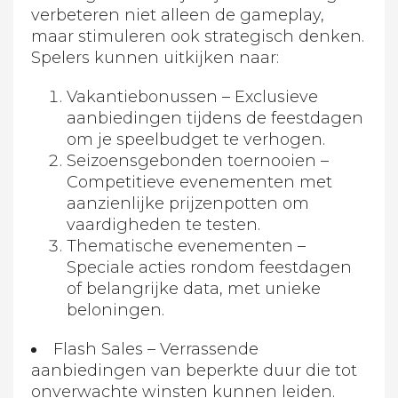
verbeteren niet alleen de gameplay,
maar stimuleren ook strategisch denken.
Spelers kunnen uitkijken naar:
Vakantiebonussen – Exclusieve
aanbiedingen tijdens de feestdagen
om je speelbudget te verhogen.
Seizoensgebonden toernooien –
Competitieve evenementen met
aanzienlijke prijzenpotten om
vaardigheden te testen.
Thematische evenementen –
Speciale acties rondom feestdagen
of belangrijke data, met unieke
beloningen.
Flash Sales – Verrassende
aanbiedingen van beperkte duur die tot
onverwachte winsten kunnen leiden.