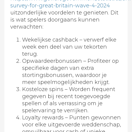
survey-for-great-britain-wave-4-2024
uitzonderlijke voordelen te genieten. Dit
is wat spelers doorgaans kunnen
verwachten:
Wekelijkse cashback – verwerf elke
week een deel van uw tekorten
terug.
Opwaardeerbonussen – Profiteer op
specifieke dagen van extra
stortingsbonussen, waardoor je
meer speelmogelijkheden krijgt.
Kosteloze spins – Worden frequent
gegeven bij recent toegevoegde
spellen of als verrassing om je
spelervaring te verrijken.
Loyalty rewards – Punten gewonnen
voor elke uitgevoerde weddenschap,
omruilbaar voor cash of unieke