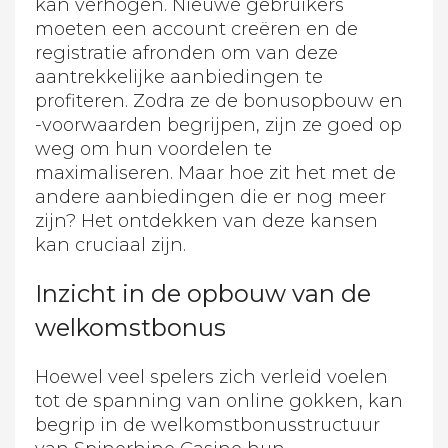
kan verhogen. Nieuwe gebruikers
moeten een account creëren en de
registratie afronden om van deze
aantrekkelijke aanbiedingen te
profiteren. Zodra ze de bonusopbouw en
-voorwaarden begrijpen, zijn ze goed op
weg om hun voordelen te
maximaliseren. Maar hoe zit het met de
andere aanbiedingen die er nog meer
zijn? Het ontdekken van deze kansen
kan cruciaal zijn.
Inzicht in de opbouw van de
welkomstbonus
Hoewel veel spelers zich verleid voelen
tot de spanning van online gokken, kan
begrip in de welkomstbonusstructuur