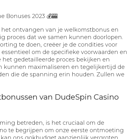
s het ontvangen van je welkomstbonus en
g proces dat we samen kunnen doorlopen.
torting te doen, creëer je de condities voor
r essentieel om de specifieke voorwaarden en
 het gedetailleerde proces bekijken en
kunnen maximaliseren en tegelijkertijd de
den die de spanning erin houden. Zullen we
tbonussen van DudeSpin Casino
ming betreden, is het cruciaal om de
o te begrijpen om onze eerste ontmoeting
 kan ons gokbudget aanzienlijk vergroten,