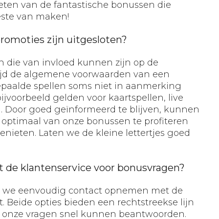
ieten van de fantastische bonussen die
beste van maken!
promoties zijn uitgesloten?
n die van invloed kunnen zijn op de
ijd de algemene voorwaarden van een
epaalde spellen soms niet in aanmerking
jvoorbeeld gelden voor kaartspellen, live
n. Door goed geïnformeerd te blijven, kunnen
ptimaal van onze bonussen te profiteren
enieten. Laten we de kleine lettertjes goed
 de klantenservice voor bonusvragen?
n we eenvoudig contact opnemen met de
at. Beide opties bieden een rechtstreekse lijn
 onze vragen snel kunnen beantwoorden.