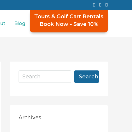
Tours & Golf Cart Rentals
ut
Blog
Book Now - Save 10%
Search
Archives