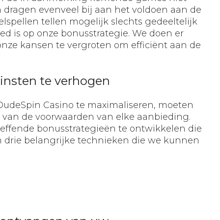
len dragen evenveel bij aan het voldoen aan de
elspellen tellen mogelijk slechts gedeeltelijk
oed is op onze bonusstrategie. We doen er
onze kansen te vergroten om efficiënt aan de
insten te verhogen
DudeSpin Casino te maximaliseren, moeten
 van de voorwaarden van elke aanbieding.
treffende bonusstrategieën te ontwikkelen die
ijn drie belangrijke technieken die we kunnen