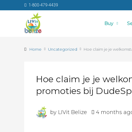
1-800-479-4439
Buy
Se
Home
Uncategorized
Hoe claim je je welkoms
Hoe claim je je welk
promoties bij DudeSp
by LIVit Belize
4 months ag