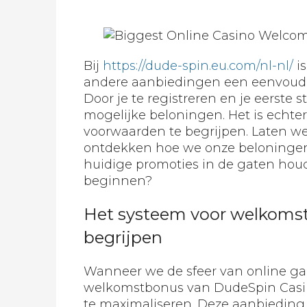
Bij
https://dude-spin.eu.com/nl-nl/
i
andere aanbiedingen een eenvoudi
Door je te registreren en je eerste s
mogelijke beloningen. Het is echte
voorwaarden te begrijpen. Laten we
ontdekken hoe we onze beloningen 
huidige promoties in de gaten hou
beginnen?
Het systeem voor welkoms
begrijpen
Wanneer we de sfeer van online ga
welkomstbonus van DudeSpin Casin
te maximaliseren. Deze aanbieding