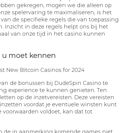
hebben gekregen, mogen we die alleen op
ze spelervaring te maximaliseren, is het
 van de specifieke regels die van toepassing
. Inzicht in deze regels helpt ons bij het
maal van onze tijd in het casino kunnen
 u moet kennen
van de bonussen bij DudeSpin Casino te
ng experience te kunnen genieten. Ten
letten op de inzetvereisten. Deze vereisten
inzetten voordat je eventuele winsten kunt
ze voorwaarden voldoet, kan dat tot
an de in aanmerking komende games niet