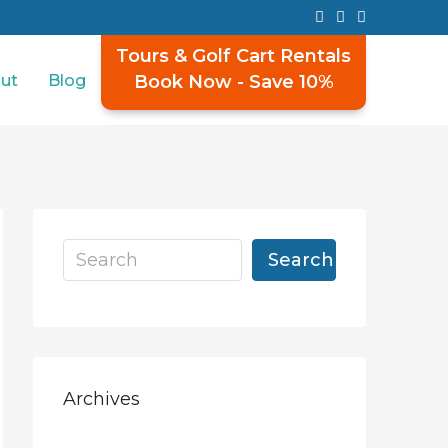
Tours & Golf Cart Rentals
ut
Blog
Book Now - Save 10%
Search
Archives