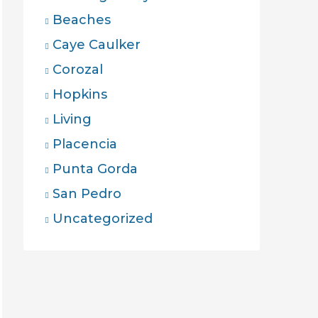
Beaches
Caye Caulker
Corozal
Hopkins
Living
Placencia
Punta Gorda
San Pedro
Uncategorized