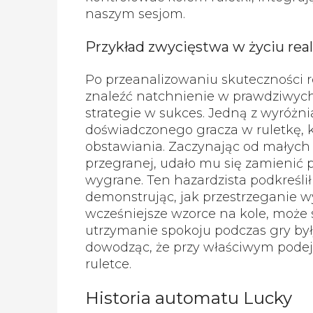
naszym sesjom.
Przykład zwycięstwa w życiu re
Po przeanalizowaniu skuteczności
znaleźć natchnienie w prawdziwych h
strategie w sukces. Jedną z wyróżni
doświadczonego gracza w ruletkę, k
obstawiania. Zaczynając od małych 
przegranej, udało mu się zamienić
wygrane. Ten hazardzista podkreślił 
demonstrując, jak przestrzeganie wy
wcześniejsze wzorce na kole, może si
utrzymanie spokoju podczas gry był
dowodząc, że przy właściwym podej
ruletce.
Historia automatu Lucky