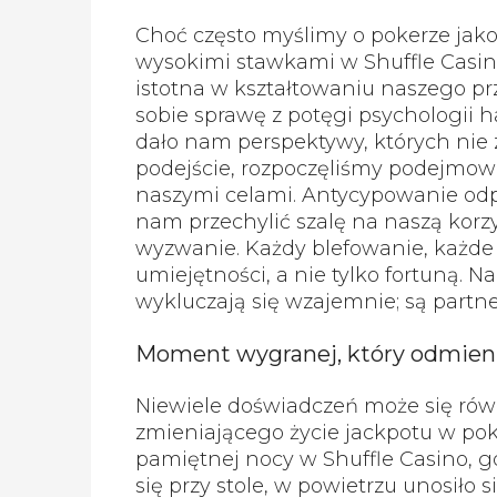
Choć często myślimy o pokerze jako 
wysokimi stawkami w Shuffle Casino
istotna w kształtowaniu naszego pr
sobie sprawę z potęgi psychologii 
dało nam perspektywy, których nie 
podejście, rozpoczęliśmy podejmow
naszymi celami. Antycypowanie odp
nam przechylić szalę na naszą korz
wyzwanie. Każdy blefowanie, każde 
umiejętności, a nie tylko fortuną. N
wykluczają się wzajemnie; są partn
Moment wygranej, który odmieni
Niewiele doświadczeń może się równ
zmieniającego życie jackpotu w pok
pamiętnej nocy w Shuffle Casino, gd
się przy stole, w powietrzu unosił