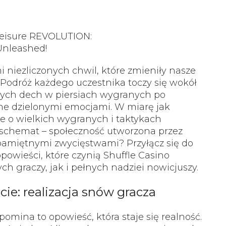
niezliczonych chwil, które zmieniły nasze
 Podróż każdego uczestnika toczy się wokół
ących dech w piersiach wygranych po
ne dzielonymi emocjami. W miarę jak
ie o wielkich wygranych i taktykach
 schemat – społeczność utworzona przez
 pamiętnymi zwycięstwami? Przyłącz się do
powieści, które czynią Shuffle Casino
 graczy, jak i pełnych nadziei nowicjuszy.
ie: realizacja snów gracza
ypomina to opowieść, która staje się realność.