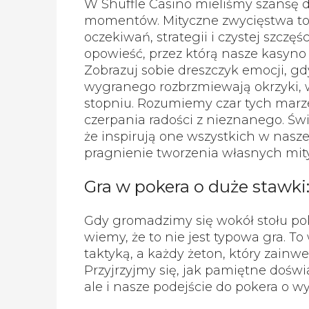
W Shuffle Casino mieliśmy szansę 
momentów. Mityczne zwycięstwa to 
oczekiwań, strategii i czystej szczę
opowieść, przez którą nasze kasyno 
Zobrazuj sobie dreszczyk emocji, g
wygranego rozbrzmiewają okrzyki, 
stopniu. Rozumiemy czar tych marze
czerpania radości z nieznanego. Św
że inspirują one wszystkich w nasz
pragnienie tworzenia własnych m
Gra w pokera o duże stawki:
Gdy gromadzimy się wokół stołu po
wiemy, że to nie jest typowa gra. To
taktyką, a każdy żeton, który zainw
Przyjrzyjmy się, jak pamiętne doświ
ale i nasze podejście do pokera o wy