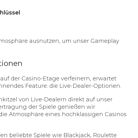
hlüssel
atmosphäre ausnutzen, um unser Gameplay
tionen
f der Casino-Etage verfeinern, erwartet
annendes Feature: die Live-Dealer-Optionen.
itzel von Live-Dealern direkt auf unser
rtragung der Spiele genießen wir
 die Atmosphäre eines hochklassigen Casinos
n beliebte Spiele wie Blackjack, Roulette