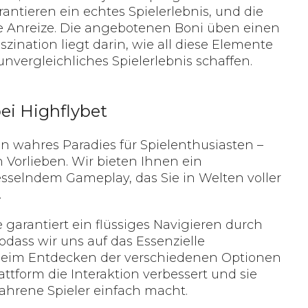
antieren ein echtes Spielerlebnis, und die
e Anreize. Die angebotenen Boni üben einen
zination liegt darin, wie all diese Elemente
vergleichliches Spielerlebnis schaffen.
ei Highflybet
in wahres Paradies für Spielenthusiasten –
 Vorlieben. Wir bieten Ihnen ein
esselndem Gameplay, das Sie in Welten voller
.
 garantiert ein flüssiges Navigieren durch
odass wir uns auf das Essenzielle
 Beim Entdecken der verschiedenen Optionen
attform die Interaktion verbessert und sie
fahrene Spieler einfach macht.