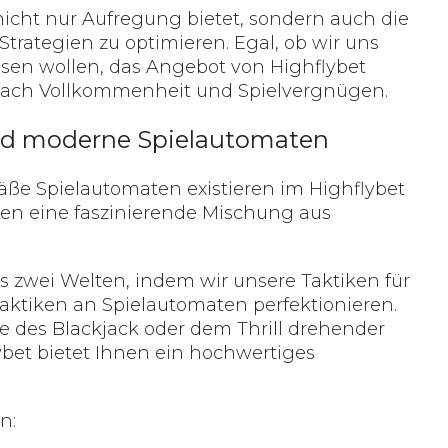
s nicht nur Aufregung bietet, sondern auch die
rategien zu optimieren. Egal, ob wir uns
sen wollen, das Angebot von Highflybet
 nach Vollkommenheit und Spielvergnügen.
 und moderne Spielautomaten
äße Spielautomaten existieren im Highflybet
ten eine faszinierende Mischung aus
s zwei Welten, indem wir unsere Taktiken für
Taktiken an Spielautomaten perfektionieren.
e des Blackjack oder dem Thrill drehender
bet bietet Ihnen ein hochwertiges
n: