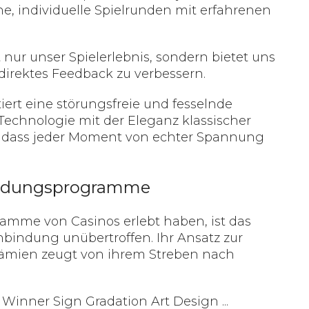
he, individuelle Spielrunden mit erfahrenen
t nur unser Spielerlebnis, sondern bietet uns
direktes Feedback zu verbessern.
iert eine störungsfreie und fesselnde
echnologie mit der Eleganz klassischer
lt, dass jeder Moment von echter Spannung
indungsprogramme
ramme von Casinos erlebt haben, ist das
bindung unübertroffen. Ihr Ansatz zur
ämien zeugt von ihrem Streben nach