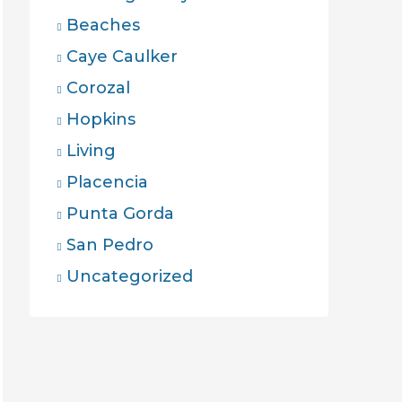
Beaches
Caye Caulker
Corozal
Hopkins
Living
Placencia
Punta Gorda
San Pedro
Uncategorized