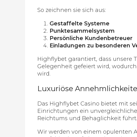
So zeichnen sie sich aus:
Gestaffelte Systeme
Punktesammelsystem
Persönliche Kundenbetreuer
Einladungen zu besonderen V
Highflybet garantiert, dass unsere 
Gelegenheit gefeiert wird, wodurch
wird.
Luxuriöse Annehmlichkeit
Das Highflybet Casino bietet mit 
Einrichtungen ein unvergleichliches
Reichtums und Behaglichkeit führt
Wir werden von einem opulenten A