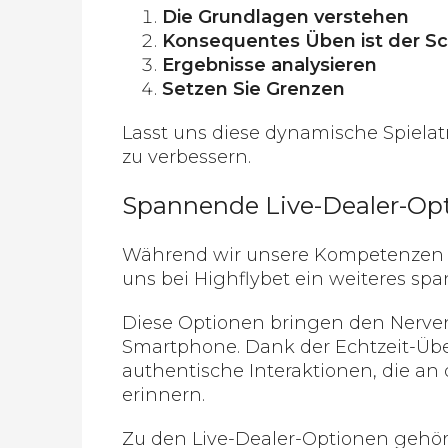
Die Grundlagen verstehen
Konsequentes Üben ist der Sc
Ergebnisse analysieren
Setzen Sie Grenzen
Lasst uns diese dynamische Spiel
zu verbessern.
Spannende Live-Dealer-Op
Während wir unsere Kompetenzen au
uns bei Highflybet ein weiteres sp
Diese Optionen bringen den Nervenk
Smartphone. Dank der Echtzeit-Übe
authentische Interaktionen, die an
erinnern.
Zu den Live-Dealer-Optionen gehöre