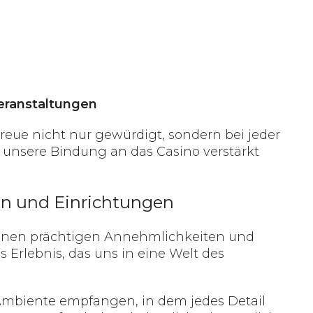
eranstaltungen
Treue nicht nur gewürdigt, sondern bei jeder
 unsere Bindung an das Casino verstärkt
en und Einrichtungen
seinen prächtigen Annehmlichkeiten und
 Erlebnis, das uns in eine Welt des
.
mbiente empfangen, in dem jedes Detail