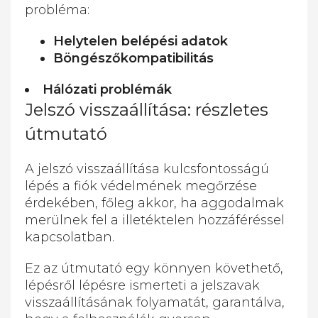
probléma:
Helytelen belépési adatok
Böngészőkompatibilitás
Hálózati problémák
Jelszó visszaállítása: részletes
útmutató
A jelszó visszaállítása kulcsfontosságú
lépés a fiók védelmének megőrzése
érdekében, főleg akkor, ha aggodalmak
merülnek fel a illetéktelen hozzáféréssel
kapcsolatban.
Ez az útmutató egy könnyen követhető,
lépésről lépésre ismerteti a jelszavak
visszaállításának folyamatát, garantálva,