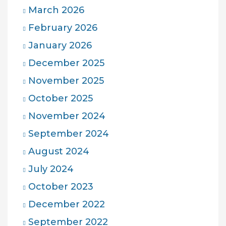
March 2026
February 2026
January 2026
December 2025
November 2025
October 2025
November 2024
September 2024
August 2024
July 2024
October 2023
December 2022
September 2022