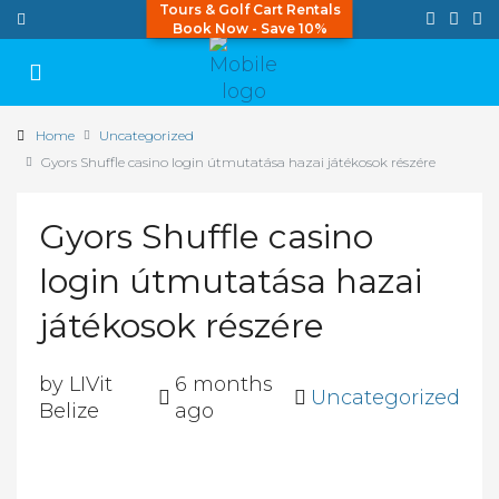
Tours & Golf Cart Rentals
Book Now - Save 10%
Home
Uncategorized
Gyors Shuffle casino login útmutatása hazai játékosok részére
Gyors Shuffle casino
login útmutatása hazai
játékosok részére
by LIVit
6 months
Uncategorized
Belize
ago