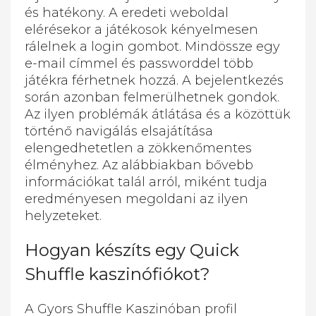
és hatékony. A eredeti weboldal
elérésekor a játékosok kényelmesen
rálelnek a login gombot. Mindössze egy
e-mail címmel és passworddel több
játékra férhetnek hozzá. A bejelentkezés
során azonban felmerülhetnek gondok.
Az ilyen problémák átlátása és a közöttük
történő navigálás elsajátítása
elengedhetetlen a zökkenőmentes
élményhez. Az alábbiakban bővebb
információkat talál arról, miként tudja
eredményesen megoldani az ilyen
helyzeteket.
Hogyan készíts egy Quick
Shuffle kaszinófiókot?
A Gyors Shuffle Kaszinóban profil