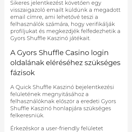
Sikeres jelentkezést követően egy
visszaigazoló emailt küldünk a megadott
email címre, ami lehetővé teszi a
felhasználók számára, hogy verifikálják
profiljukat és megkezdjék felfedezhetik a
Gyors Shuffle Kaszinó játékait.
A Gyors Shuffle Casino login
oldalának eléréséhez szükséges
fázisok
A Quick Shuffle Kaszinó bejelentkezési
felületének megnyitásához a
felhasználóknak először a eredeti Gyors
Shuffle Kaszinó honlapjára szükséges
felkeresniük.
Érkezéskor a user-friendly felületet