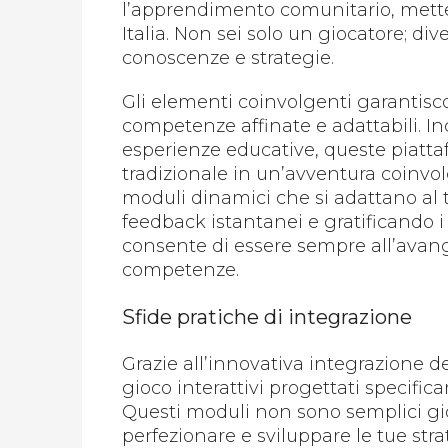
l’apprendimento comunitario, metten
Italia. Non sei solo un giocatore; di
conoscenze e strategie.
Gli elementi coinvolgenti garantis
competenze affinate e adattabili. In
esperienze educative, queste piatt
tradizionale in un’avventura coinvolg
moduli dinamici che si adattano al
feedback istantanei e gratificando i
consente di essere sempre all’avan
competenze.
Sfide pratiche di integrazione
Grazie all’innovativa integrazione de
gioco interattivi progettati specif
Questi moduli non sono semplici gioc
perfezionare e sviluppare le tue str