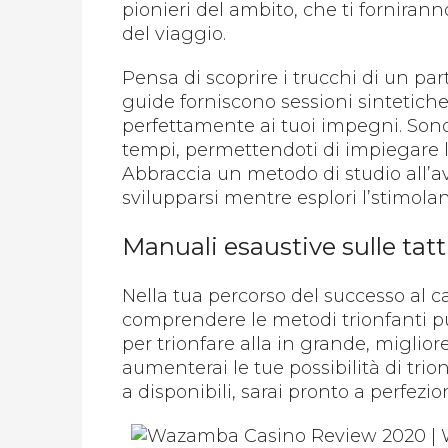
pionieri del ambito, che ti fornira
del viaggio.
Pensa di scoprire i trucchi di un p
guide forniscono sessioni sintetich
perfettamente ai tuoi impegni. Sono 
tempi, permettendoti di impiegare 
Abbraccia un metodo di studio all’a
svilupparsi mentre esplori l’stimol
Manuali esaustive sulle tatt
Nella tua percorso del successo al c
comprendere le metodi trionfanti può
per trionfare alla in grande, migliorer
aumenterai le tue possibilità di trio
a disponibili, sarai pronto a perfezi