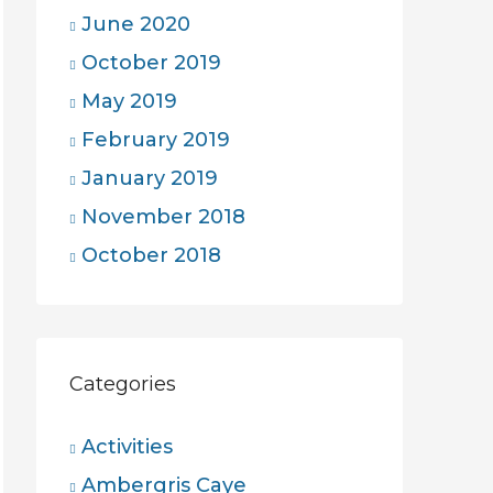
June 2020
October 2019
May 2019
February 2019
January 2019
November 2018
October 2018
Categories
Activities
Ambergris Caye