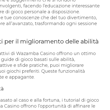
tiche e suggerimenti che si fondono
volgenti, facendo l’educazione interessante
e di gioco personale a disposizione.
lle tue conoscenze che del tuo divertimento,
re all’avanzato, trasformando ogni sessione
 per il miglioramento delle abilità
erattivi di Wazamba Casino offrono un ottimo
guide di gioco basati sulle abilità,
tive e sfide pratiche, puoi migliorare
i giochi preferiti. Queste funzionalità
te e appagante.
tà
ato al caso e alla fortuna, i tutorial di gioco
a Casino offrono l’opportunità di affinare le