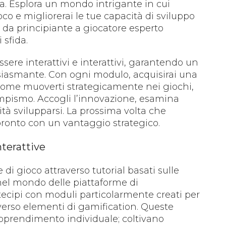
ia. Esplora un mondo intrigante in cui
o e migliorerai le tue capacità di sviluppo
ti da principiante a giocatore esperto
 sfida.
ssere interattivi e interattivi, garantendo un
iasmante. Con ogni modulo, acquisirai una
come muoverti strategicamente nei giochi,
mpismo. Accogli l’innovazione, esamina
ità svilupparsi. La prossima volta che
 pronto con un vantaggio strategico.
terattive
 di gioco attraverso tutorial basati sulle
el mondo delle piattaforme di
tecipi con moduli particolarmente creati per
erso elementi di gamification. Queste
apprendimento individuale; coltivano