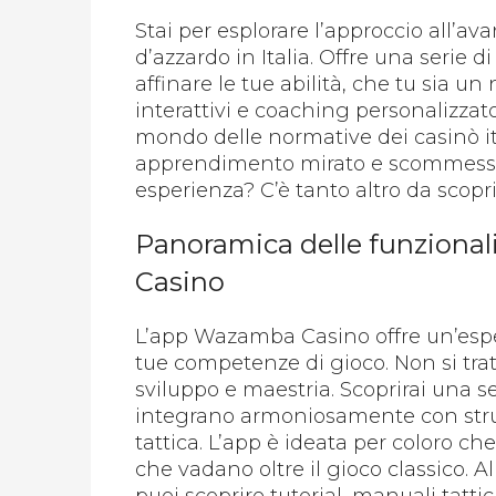
Stai per esplorare l’approccio all’
d’azzardo in Italia. Offre una serie 
affinare le tue abilità, che tu sia u
interattivi e coaching personalizzato
mondo delle normative dei casinò ita
apprendimento mirato e scommessa
esperienza? C’è tanto altro da scopri
Panoramica delle funzional
Casino
L’app Wazamba Casino offre un’esper
tue competenze di gioco. Non si tra
sviluppo e maestria. Scoprirai una se
integrano armoniosamente con strum
tattica. L’app è ideata per coloro c
che vadano oltre il gioco classico. Al