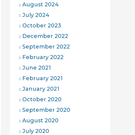
August 2024
July 2024
October 2023
December 2022
September 2022
February 2022
June 2021
February 2021
January 2021
October 2020
September 2020
August 2020
July 2020