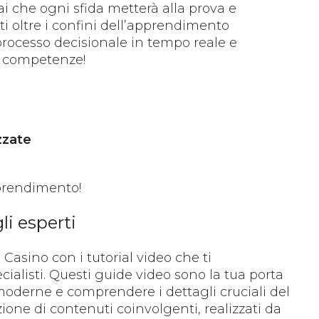
ai che ogni sfida metterà alla prova e
i oltre i confini dell’apprendimento
 processo decisionale in tempo reale e
e competenze!
zzate
pprendimento!
li esperti
asino con i tutorial video che ti
ialisti. Questi guide video sono la tua porta
moderne e comprendere i dettagli cruciali del
ione di contenuti coinvolgenti, realizzati da