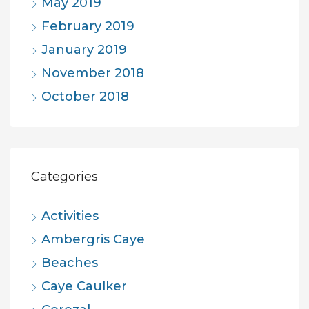
May 2019
February 2019
January 2019
November 2018
October 2018
Categories
Activities
Ambergris Caye
Beaches
Caye Caulker