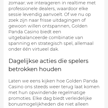
zomaar; we interageren in realtime met
professionele dealers, waardoor elke
sessie levendig aanvoelt. Of we nu op
zoek zijn naar frisse uitdagingen of
gewoon willen ontspannen, Golden
Panda Casino biedt een
uitgebalanceerde combinatie van
spanning en strategisch spel, allemaal
onder één virtueel dak.
Dagelijkse acties die spelers
betrokken houden
Laten we eens kijken hoe Golden Panda
Casino ons steeds weer terug laat komen
met hun opwindende regelmatige
promoties. Elke dag biedt verleidelijke
bonusmogelijkheden die niet alleen