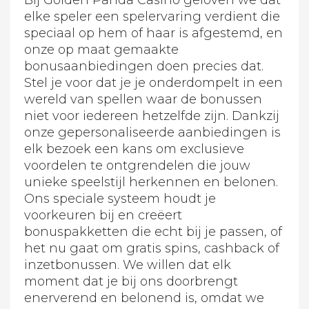
Bij Golden Panda Casino geloven we dat
elke speler een spelervaring verdient die
speciaal op hem of haar is afgestemd, en
onze op maat gemaakte
bonusaanbiedingen doen precies dat.
Stel je voor dat je je onderdompelt in een
wereld van spellen waar de bonussen
niet voor iedereen hetzelfde zijn. Dankzij
onze gepersonaliseerde aanbiedingen is
elk bezoek een kans om exclusieve
voordelen te ontgrendelen die jouw
unieke speelstijl herkennen en belonen.
Ons speciale systeem houdt je
voorkeuren bij en creëert
bonuspakketten die echt bij je passen, of
het nu gaat om gratis spins, cashback of
inzetbonussen. We willen dat elk
moment dat je bij ons doorbrengt
enerverend en belonend is, omdat we