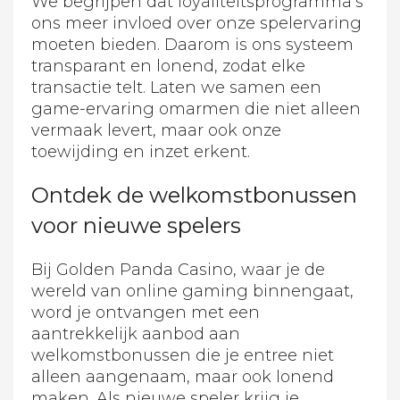
We begrijpen dat loyaliteitsprogramma’s
ons meer invloed over onze spelervaring
moeten bieden. Daarom is ons systeem
transparant en lonend, zodat elke
transactie telt. Laten we samen een
game-ervaring omarmen die niet alleen
vermaak levert, maar ook onze
toewijding en inzet erkent.
Ontdek de welkomstbonussen
voor nieuwe spelers
Bij Golden Panda Casino, waar je de
wereld van online gaming binnengaat,
word je ontvangen met een
aantrekkelijk aanbod aan
welkomstbonussen die je entree niet
alleen aangenaam, maar ook lonend
maken. Als nieuwe speler krijg je