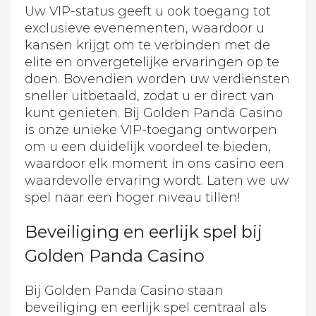
Uw VIP-status geeft u ook toegang tot
exclusieve evenementen, waardoor u
kansen krijgt om te verbinden met de
elite en onvergetelijke ervaringen op te
doen. Bovendien worden uw verdiensten
sneller uitbetaald, zodat u er direct van
kunt genieten. Bij Golden Panda Casino
is onze unieke VIP-toegang ontworpen
om u een duidelijk voordeel te bieden,
waardoor elk moment in ons casino een
waardevolle ervaring wordt. Laten we uw
spel naar een hoger niveau tillen!
Beveiliging en eerlijk spel bij
Golden Panda Casino
Bij Golden Panda Casino staan
beveiliging en eerlijk spel centraal als