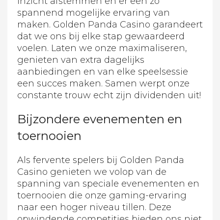
inzicht afstemmen en er een zo
spannend mogelijke ervaring van
maken. Golden Panda Casino garandeert
dat we ons bij elke stap gewaardeerd
voelen. Laten we onze maximaliseren,
genieten van extra dagelijks
aanbiedingen en van elke speelsessie
een succes maken. Samen werpt onze
constante trouw echt zijn dividenden uit!
Bijzondere evenementen en
toernooien
Als fervente spelers bij Golden Panda
Casino genieten we volop van de
spanning van speciale evenementen en
toernooien die onze gaming-ervaring
naar een hoger niveau tillen. Deze
opwindende competities bieden ons niet