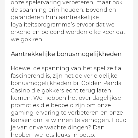
onze spelervaring verbeteren, maar ook
de spanning erin houden. Bovendien
garanderen hun aantrekkelijke
loyaliteitsprogramma’s ervoor dat we
erkend en beloond worden elke keer dat
we gokken.
Aantrekkelijke bonusmogelijkheden
Hoewel de spanning van het spel zelf al
fascinerend is, zijn het de verleidelijke
bonusmogelijkheden bij Golden Panda
Casino die gokkers echt terug laten
komen. We hebben het over dagelijkse
promoties die bedoeld zijn om onze
gaming-ervaring te verbeteren en onze
kansen om te winnen te verhogen. Houd
je van onverwachte dingen? Dan
hebben we iets leuks in petto: