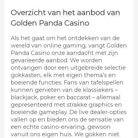
Overzicht van het aanbod van
Golden Panda Casino
Als het gaat om het ontdekken van de
wereld van online gaming, vangt Golden
Panda Casino onze aandacht met zijn
gevarieerde aanbod. We worden
ontvangen door een uitgebreide selectie
gokkasten, elk met eigen thema’s en
boeiende functies. Fans van tafelspellen
kunnen genieten van de klassiekers –
blackjack, poker en baccarat – allemaal
gepresenteerd met strakke graphics en
boeiende gameplay. De live dealer-opties
vallen op en bieden ons de sensatie van
een echte casino-ervaring, gewoon
vanuit ons eigen huis. We gokken niet