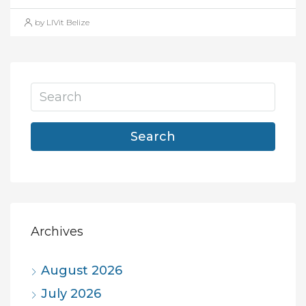
by LIVit Belize
Search
Archives
August 2026
July 2026