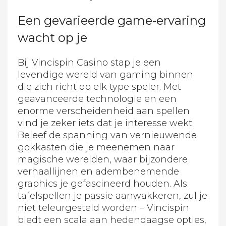
Een gevarieerde game-ervaring
wacht op je
Bij Vincispin Casino stap je een
levendige wereld van gaming binnen
die zich richt op elk type speler. Met
geavanceerde technologie en een
enorme verscheidenheid aan spellen
vind je zeker iets dat je interesse wekt.
Beleef de spanning van vernieuwende
gokkasten die je meenemen naar
magische werelden, waar bijzondere
verhaallijnen en adembenemende
graphics je gefascineerd houden. Als
tafelspellen je passie aanwakkeren, zul je
niet teleurgesteld worden – Vincispin
biedt een scala aan hedendaagse opties,