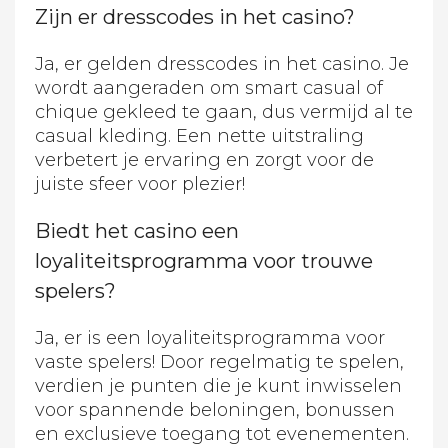
Zijn er dresscodes in het casino?
Ja, er gelden dresscodes in het casino. Je
wordt aangeraden om smart casual of
chique gekleed te gaan, dus vermijd al te
casual kleding. Een nette uitstraling
verbetert je ervaring en zorgt voor de
juiste sfeer voor plezier!
Biedt het casino een
loyaliteitsprogramma voor trouwe
spelers?
Ja, er is een loyaliteitsprogramma voor
vaste spelers! Door regelmatig te spelen,
verdien je punten die je kunt inwisselen
voor spannende beloningen, bonussen
en exclusieve toegang tot evenementen.