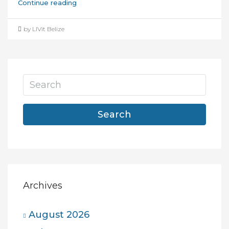
Continue reading
by LIVit Belize
Search
Archives
August 2026