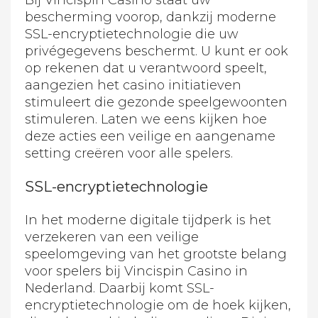
Bij Vincispin Casino staat uw
bescherming voorop, dankzij moderne
SSL-encryptietechnologie die uw
privégegevens beschermt. U kunt er ook
op rekenen dat u verantwoord speelt,
aangezien het casino initiatieven
stimuleert die gezonde speelgewoonten
stimuleren. Laten we eens kijken hoe
deze acties een veilige en aangename
setting creëren voor alle spelers.
SSL-encryptietechnologie
In het moderne digitale tijdperk is het
verzekeren van een veilige
speelomgeving van het grootste belang
voor spelers bij Vincispin Casino in
Nederland. Daarbij komt SSL-
encryptietechnologie om de hoek kijken,