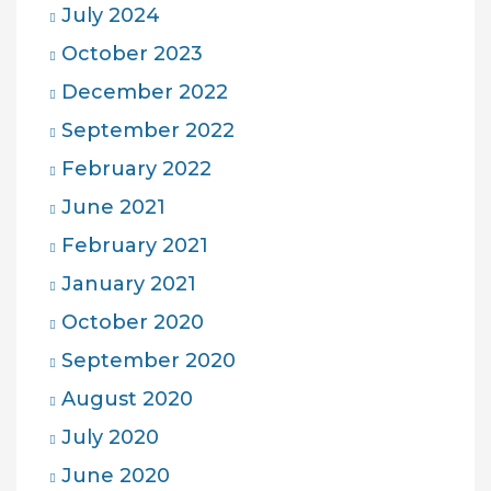
July 2024
October 2023
December 2022
September 2022
February 2022
June 2021
February 2021
January 2021
October 2020
September 2020
August 2020
July 2020
June 2020