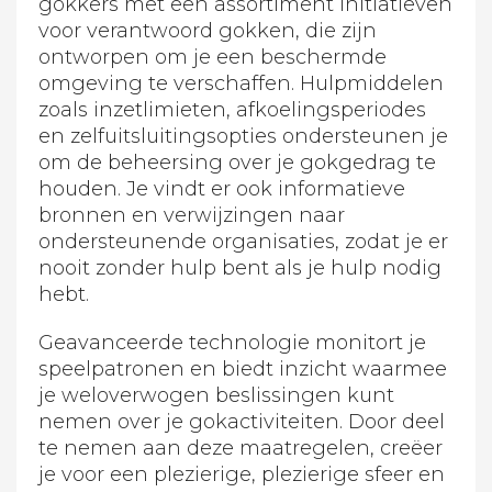
gokkers met een assortiment initiatieven
voor verantwoord gokken, die zijn
ontworpen om je een beschermde
omgeving te verschaffen. Hulpmiddelen
zoals inzetlimieten, afkoelingsperiodes
en zelfuitsluitingsopties ondersteunen je
om de beheersing over je gokgedrag te
houden. Je vindt er ook informatieve
bronnen en verwijzingen naar
ondersteunende organisaties, zodat je er
nooit zonder hulp bent als je hulp nodig
hebt.
Geavanceerde technologie monitort je
speelpatronen en biedt inzicht waarmee
je weloverwogen beslissingen kunt
nemen over je gokactiviteiten. Door deel
te nemen aan deze maatregelen, creëer
je voor een plezierige, plezierige sfeer en