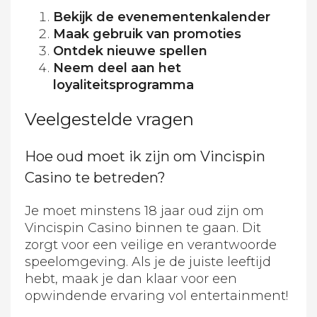
Bekijk de evenementenkalender
Maak gebruik van promoties
Ontdek nieuwe spellen
Neem deel aan het
loyaliteitsprogramma
Veelgestelde vragen
Hoe oud moet ik zijn om Vincispin
Casino te betreden?
Je moet minstens 18 jaar oud zijn om
Vincispin Casino binnen te gaan. Dit
zorgt voor een veilige en verantwoorde
speelomgeving. Als je de juiste leeftijd
hebt, maak je dan klaar voor een
opwindende ervaring vol entertainment!