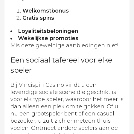
Welkomstbonus
Gratis spins
Loyaliteitsbeloningen
Wekelijkse promoties
Mis deze geweldige aanbiedingen niet!
Een sociaal tafereel voor elke
speler
Bij Vincispin Casino vindt u een
levendige sociale scene die geschikt is
voor elk type speler, waardoor het meer is
dan alleen een plek om te gokken. Of u
nu een grootspeler bent of een casual
bezoeker, u zult zich er meteen thuis
voelen. Ontmoet andere spelers aan de