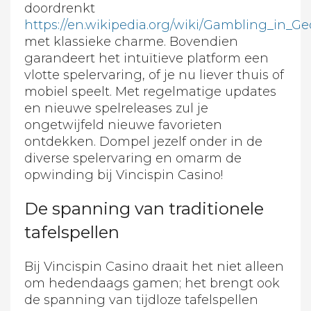
doordrenkt
https://en.wikipedia.org/wiki/Gambling_in_Ge
met klassieke charme. Bovendien
garandeert het intuïtieve platform een
vlotte spelervaring, of je nu liever thuis of
mobiel speelt. Met regelmatige updates
en nieuwe spelreleases zul je
ongetwijfeld nieuwe favorieten
ontdekken. Dompel jezelf onder in de
diverse spelervaring en omarm de
opwinding bij Vincispin Casino!
De spanning van traditionele
tafelspellen
Bij Vincispin Casino draait het niet alleen
om hedendaags gamen; het brengt ook
de spanning van tijdloze tafelspellen