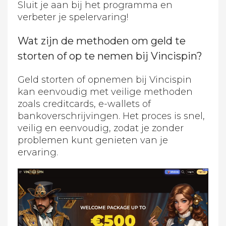
Sluit je aan bij het programma en
verbeter je spelervaring!
Wat zijn de methoden om geld te
storten of op te nemen bij Vincispin?
Geld storten of opnemen bij Vincispin
kan eenvoudig met veilige methoden
zoals creditcards, e-wallets of
bankoverschrijvingen. Het proces is snel,
veilig en eenvoudig, zodat je zonder
problemen kunt genieten van je
ervaring.