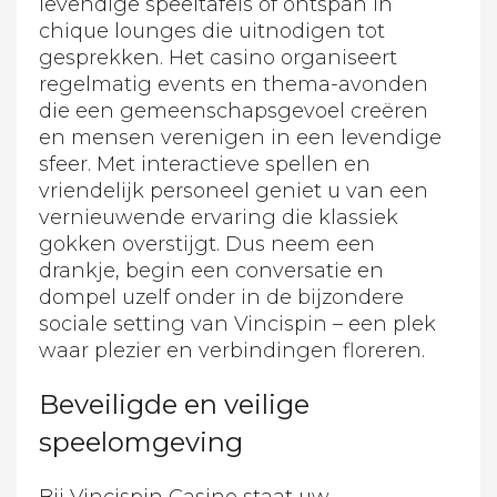
levendige speeltafels of ontspan in
chique lounges die uitnodigen tot
gesprekken. Het casino organiseert
regelmatig events en thema-avonden
die een gemeenschapsgevoel creëren
en mensen verenigen in een levendige
sfeer. Met interactieve spellen en
vriendelijk personeel geniet u van een
vernieuwende ervaring die klassiek
gokken overstijgt. Dus neem een
drankje, begin een conversatie en
dompel uzelf onder in de bijzondere
sociale setting van Vincispin – een plek
waar plezier en verbindingen floreren.
Beveiligde en veilige
speelomgeving