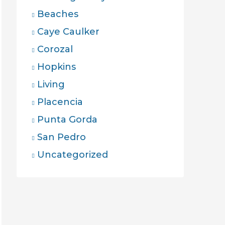
Beaches
Caye Caulker
Corozal
Hopkins
Living
Placencia
Punta Gorda
San Pedro
Uncategorized