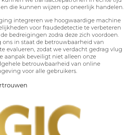
en die kunnen wijzen op oneerlijk handelen.
iliging integreren we hoogwaardige machine
ijkheden voor fraudedetectie te verbeteren
e bedreigingen zodra deze zich voordoen.
 ons in staat de betrouwbaarheid van
 te evalueren, zodat we verdacht gedrag vlug
 aanpak beveiligt niet alleen onze
algehele betrouwbaarheid van online
geving voor alle gebruikers.
ertrouwen