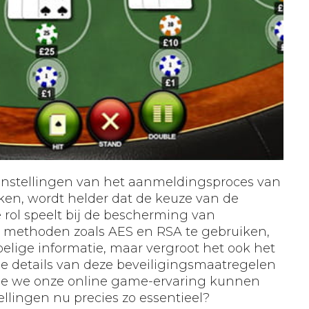
-instellingen van het aanmeldingsproces van
ken, wordt helder dat de keuze van de
 rol speelt bij de bescherming van
 methoden zoals AES en RSA te gebruiken,
voelige informatie, maar vergroot het ook het
de details van deze beveiligingsmaatregelen
hoe we onze online game-ervaring kunnen
llingen nu precies zo essentieel?