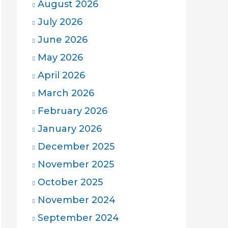
August 2026
July 2026
June 2026
May 2026
April 2026
March 2026
February 2026
January 2026
December 2025
November 2025
October 2025
November 2024
September 2024