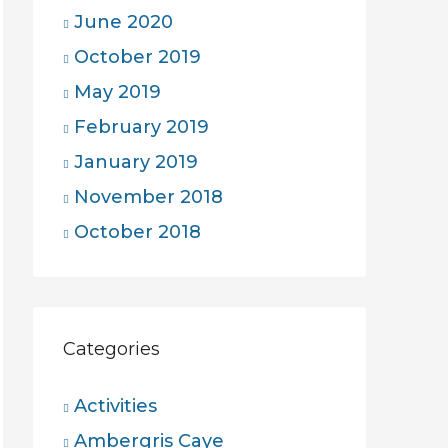
June 2020
October 2019
May 2019
February 2019
January 2019
November 2018
October 2018
Categories
Activities
Ambergris Caye