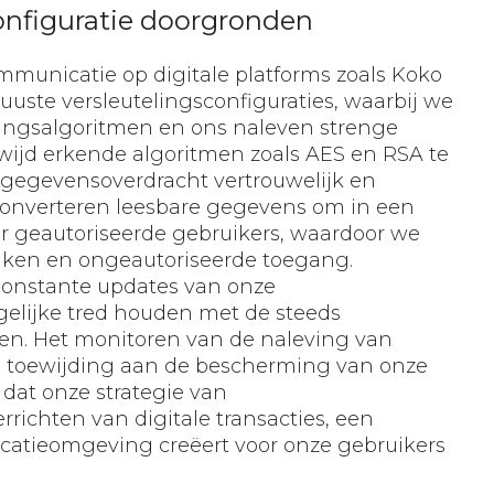
onfiguratie doorgronden
unicatie op digitale platforms zoals Koko
ste versleutelingsconfiguraties, waarbij we
ingsalgoritmen en ons naleven strenge
wijd erkende algoritmen zoals AES en RSA te
 gegevensoverdracht vertrouwelijk en
 converteren leesbare gegevens om in een
or geautoriseerde gebruikers, waardoor we
uken en ongeautoriseerde toegang.
 constante updates van onze
gelijke tred houden met de steeds
en. Het monitoren van de naleving van
e toewijding aan de bescherming van onze
 dat onze strategie van
errichten van digitale transacties, een
atieomgeving creëert voor onze gebruikers