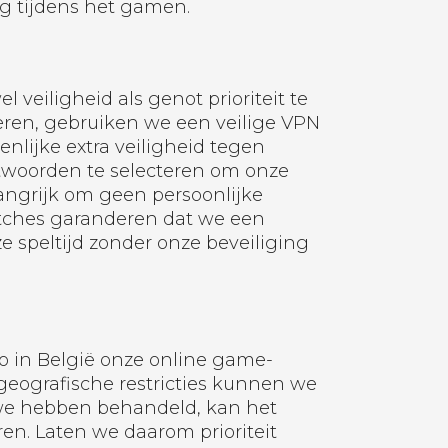
ng tijdens het gamen.
veiligheid als genot prioriteit te
eren, gebruiken we een veilige VPN
nlijke extra veiligheid tegen
twoorden te selecteren om onze
angrijk om geen persoonlijke
atches garanderen dat we een
 speltijd zonder onze beveiliging
o in België onze online game-
geografische restricties kunnen we
 we hebben behandeld, kan het
en. Laten we daarom prioriteit