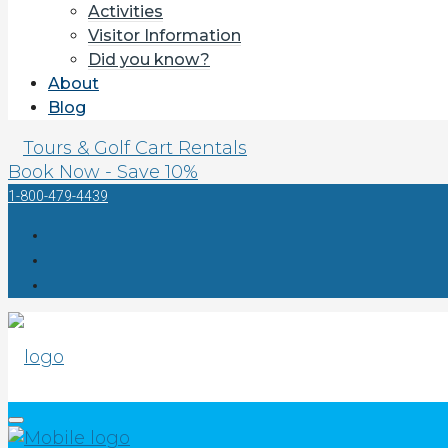
Activities
Visitor Information
Did you know?
About
Blog
Tours & Golf Cart Rentals
Book Now - Save 10%
1-800-479-4439