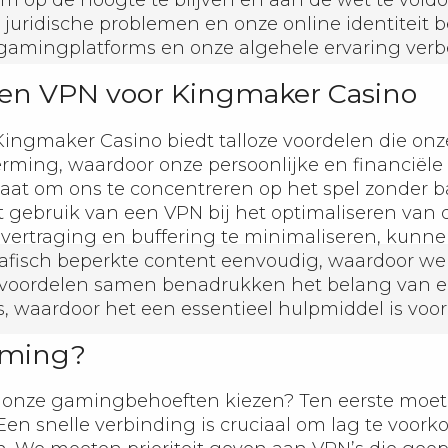
ridische problemen en onze online identiteit be
gamingplatforms en onze algehele ervaring verb
een VPN voor Kingmaker Casino
Kingmaker Casino biedt talloze voordelen die onze
rming, waardoor onze persoonlijke en financiële 
staat om ons te concentreren op het spel zonder 
 gebruik van een VPN bij het optimaliseren van
r vertraging en buffering te minimaliseren, ku
grafisch beperkte content eenvoudig, waardoor 
 voordelen samen benadrukken het belang van e
es, waardoor het een essentieel hulpmiddel is vo
gaming?
 onze gamingbehoeften kiezen? Ten eerste moete
en snelle verbinding is cruciaal om lag te voork