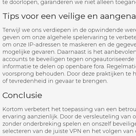
te doorlopen, garanderen we niet alleen toegan
Tips voor een veilige en aange
Terwijl we ons verdiepen in de opwindende werel
geven om onze algehele spelervaring te verbet
om onze IP-adressen te maskeren en de gegevenso
mogelijke gevaren. Daarnaast is het aanbevol
accounts te beveiligen tegen ongeautoriseerde 
informatie te delen op openbare fora. Regelma
voorsprong behouden. Door deze praktijken te 
of tevredenheid in gevaar te brengen.
Conclusie
Kortom verbetert het toepassing van een betro
ervaring aanzienlijk. Door de versleuteling van
zonder onderbreking spelen en onszelf beveili
selecteren van de juiste VPN en het volgen van 