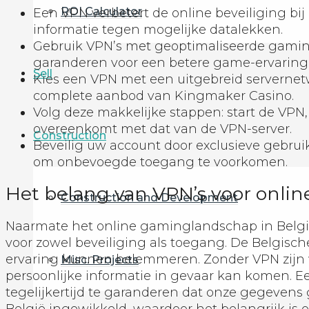
ROI Calculator
Een VPN verbetert de online beveiliging bi
informatie tegen mogelijke datalekken.
Gebruik VPN’s met geoptimaliseerde gamin
garanderen voor een betere game-ervaring
Sell
Kies een VPN met een uitgebreid servernet
complete aanbod van Kingmaker Casino.
Volg deze makkelijke stappen: start de VPN,
overeenkomt met dat van de VPN-server.
Construction
Beveilig uw account door exclusieve gebr
om onbevoegde toegang te voorkomen.
Het belang van VPN’s voor onlin
Construction and Development
Naarmate het online gaminglandschap in België z
voor zowel beveiliging als toegang. De Belgisc
ervaring kunnen belemmeren. Zonder VPN zijn 
Misc. Projects
persoonlijke informatie in gevaar kan komen. E
tegelijkertijd te garanderen dat onze gegevens 
België ingewikkeld, waardoor het belangrijk is 