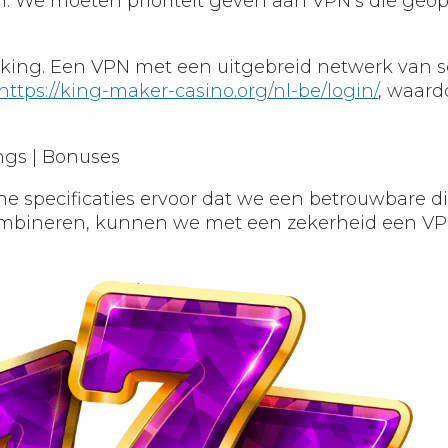
 We moeten prioriteit geven aan VPN’s die geopt
ng. Een VPN met een uitgebreid netwerk van serv
https://king-maker-casino.org/nl-be/login/
, waard
che specificaties ervoor dat we een betrouwbare 
ombineren, kunnen we met een zekerheid een VPN 