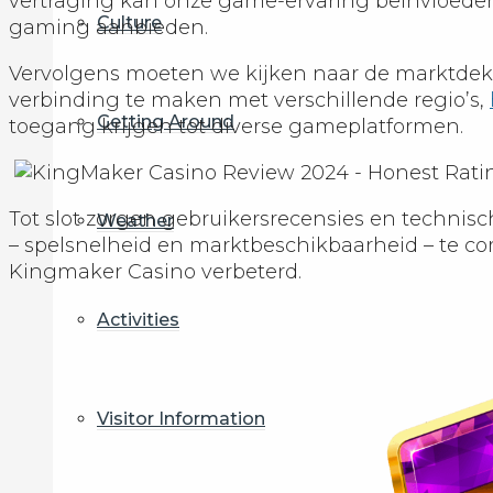
vertraging kan onze game-ervaring beïnvloeden.
Culture
gaming aanbieden.
Vervolgens moeten we kijken naar de marktdekki
verbinding te maken met verschillende regio’s,
Getting Around
toegang krijgen tot diverse gameplatformen.
Tot slot zorgen gebruikersrecensies en technis
Weather
– spelsnelheid en marktbeschikbaarheid – te c
Kingmaker Casino verbeterd.
Activities
Visitor Information