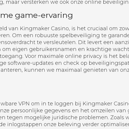
g, maar versterken we ook onze online beveiligi
name game-ervaring
d van Kingmaker Casino, is het cruciaal om zowel 
eren. Om een robuuste spelbeveiliging te garand
verdracht te versleutelen. Dit levert een aanzie
en om eigen gebruikersnamen en krachtige wach
toegang. Voor maximale online privacy is het bel
tige software-updates en check op beveiligingsp
hanteren, kunnen we maximaal genieten van onze
uwbare VPN om in te loggen bij Kingmaker Casin
 onze persoonlijke gegevens en het omzeilen van 
gen tegen mogelijke juridische problemen. Zoals
de inlogstappen onze beleving verder optimaliser