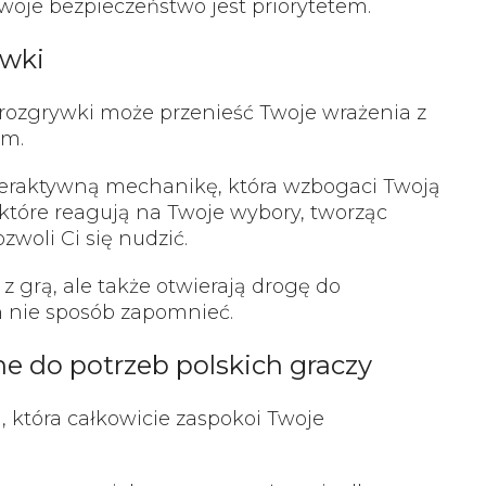
Twoje bezpieczeństwo jest priorytetem.
ywki
ozgrywki może przenieść Twoje wrażenia z
om.
teraktywną mechanikę, która wzbogaci Twoją
 które reagują na Twoje wybory, tworząc
zwoli Ci się nudzić.
 z grą, ale także otwierają drogę do
 nie sposób zapomnieć.
 do potrzeb polskich graczy
 która całkowicie zaspokoi Twoje