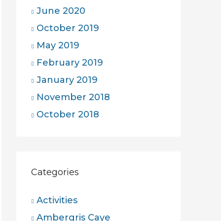
June 2020
October 2019
May 2019
February 2019
January 2019
November 2018
October 2018
Categories
Activities
Ambergris Caye