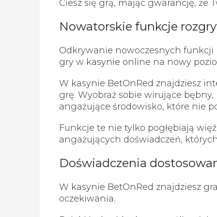
Ciesz się grą, mając gwarancję, że 
Nowatorskie funkcje rozgr
Odkrywanie nowoczesnych funkcji r
gry w kasynie online na nowy pozi
W kasynie BetOnRed znajdziesz in
grę. Wyobraź sobie wirujące bębny,
angażujące środowisko, które nie po
Funkcje te nie tylko pogłębiają więź
angażujących doświadczeń, których
Doświadczenia dostosowane
W kasynie BetOnRed znajdziesz gra,
oczekiwania.