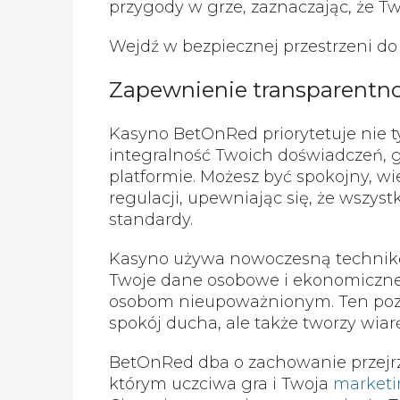
przygody w grze, zaznaczając, że T
Wejdź w bezpiecznej przestrzeni do 
Zapewnienie transparentno
Kasyno BetOnRed priorytetuje nie tyl
integralność Twoich doświadczeń, g
platformie. Możesz być spokojny, w
regulacji, upewniając się, że wszys
standardy.
Kasyno używa nowoczesną technikę
Twoje dane osobowe i ekonomiczne,
osobom nieupoważnionym. Ten pozi
spokój ducha, ale także tworzy wiarę
BetOnRed dba o zachowanie przejrz
którym uczciwa gra i Twoja
marketi