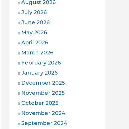
August 2026
July 2026
June 2026
May 2026
April 2026
March 2026
February 2026
January 2026
December 2025
November 2025
October 2025
November 2024
September 2024