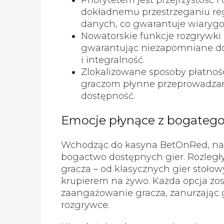
Priorytetem jest przejrzystość i
dokładnemu przestrzeganiu reg
danych, co gwarantuje wiarygo
Nowatorskie funkcje rozgrywki 
gwarantując niezapomniane doś
i integralność.
Zlokalizowane sposoby płatnośc
graczom płynne przeprowadzanie
dostępność.
Emocje płynące z bogatego
Wchodząc do kasyna BetOnRed, na
bogactwo dostępnych gier. Rozległy
gracza – od klasycznych gier stołow
krupierem na żywo. Każda opcja zos
zaangażowanie gracza, zanurzając 
rozgrywce.