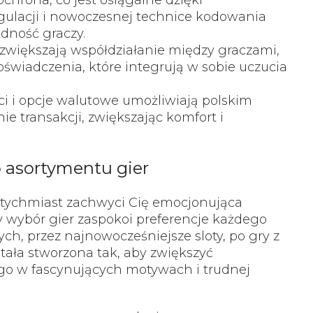
 ochrona, co jest osiągalne dzięki
ulacji i nowoczesnej technice kodowania
dność graczy.
zwiększają współdziałanie między graczami,
wiadczenia, które integrują w sobie uczucia
i i opcje walutowe umożliwiają polskim
 transakcji, zwiększając komfort i
 asortymentu gier
tychmiast zachwyci Cię emocjonująca
 wybór gier zaspokoi preferencje każdego
ych, przez najnowocześniejsze sloty, po gry z
tała stworzona tak, aby zwiększyć
go w fascynujących motywach i trudnej