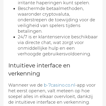
irritante haperingen kunt spelen.
Beschermde betaalmethoden,
waaronder cryptovaluta,
onderstrepen de toewijding voor de
veiligheid van spelers tijdens
betalingen.
24/7 is er klantenservice beschikbaar
via directe chat, wat zorgt voor
onmiddellijke hulp en een
verhoogde gebruikersvoldoening.
Intuïtieve interface en
verkenning
Wanneer we de
b-7casino.co.nl
-app voor
het eerst openen, valt meteen op hoe
soepel alles in elkaar overvloeit, dankzij
de intuïtieve interface en verkenning.