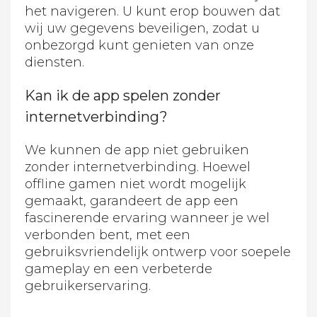
het navigeren. U kunt erop bouwen dat
wij uw gegevens beveiligen, zodat u
onbezorgd kunt genieten van onze
diensten.
Kan ik de app spelen zonder
internetverbinding?
We kunnen de app niet gebruiken
zonder internetverbinding. Hoewel
offline gamen niet wordt mogelijk
gemaakt, garandeert de app een
fascinerende ervaring wanneer je wel
verbonden bent, met een
gebruiksvriendelijk ontwerp voor soepele
gameplay en een verbeterde
gebruikerservaring.