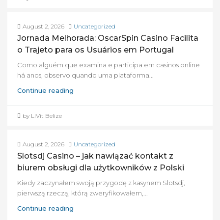
August 2, 2026
Uncategorized
Jornada Melhorada: OscarSpin Casino Facilita
o Trajeto para os Usuários em Portugal
Como alguém que examina e participa em casinos online
há anos, observo quando uma plataforma...
Continue reading
by LIVit Belize
August 2, 2026
Uncategorized
Slotsdj Casino – jak nawiązać kontakt z
biurem obsługi dla użytkowników z Polski
Kiedy zaczynałem swoją przygodę z kasynem Slotsdj,
pierwszą rzeczą, którą zweryfikowałem,...
Continue reading