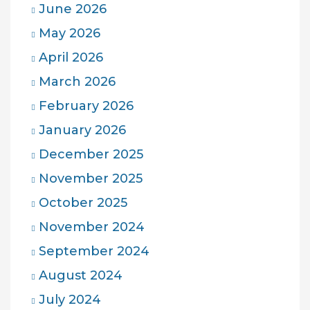
June 2026
May 2026
April 2026
March 2026
February 2026
January 2026
December 2025
November 2025
October 2025
November 2024
September 2024
August 2024
July 2024