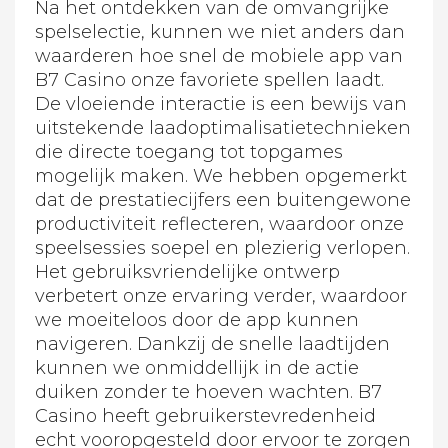
Na het ontdekken van de omvangrijke
spelselectie, kunnen we niet anders dan
waarderen hoe snel de mobiele app van
B7 Casino onze favoriete spellen laadt.
De vloeiende interactie is een bewijs van
uitstekende laadoptimalisatietechnieken
die directe toegang tot topgames
mogelijk maken. We hebben opgemerkt
dat de prestatiecijfers een buitengewone
productiviteit reflecteren, waardoor onze
speelsessies soepel en plezierig verlopen.
Het gebruiksvriendelijke ontwerp
verbetert onze ervaring verder, waardoor
we moeiteloos door de app kunnen
navigeren. Dankzij de snelle laadtijden
kunnen we onmiddellijk in de actie
duiken zonder te hoeven wachten. B7
Casino heeft gebruikerstevredenheid
echt vooropgesteld door ervoor te zorgen