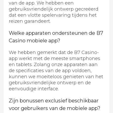
van de app. We hebben een
gebruiksvriendelijk ontwerp gecreëerd
dat een vlotte spelervaring tijdens het
reizen garandeert.
Welke apparaten ondersteunen de B7
Casino mobiele app?
We hebben gemerkt dat de B7 Casino-
app werkt met de meeste smartphones
en tablets. Zolang onze apparaten aan
de specificaties van de app voldoen,
kunnen we moeiteloos genieten van het
gebruiksvriendelijke ontwerp en de
eenvoudige interface.
Zijn bonussen exclusief beschikbaar
voor gebruikers van de mobiele app?