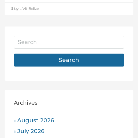
by LIVit Belize
Search
Archives
August 2026
July 2026