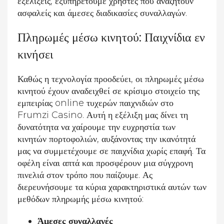
εξελίξεις, εξυπηρετούμε χρήστες που αναζητούν
ασφαλείς και άμεσες διαδικασίες συναλλαγών.
Πληρωμές μέσω κινητού: Παιχνίδια εν
κινήσει
Καθώς η τεχνολογία προοδεύει, οι πληρωμές μέσω
κινητού έχουν αναδειχθεί σε κρίσιμο στοιχείο της
εμπειρίας online τυχερών παιχνιδιών στο
Frumzi Casino. Αυτή η εξέλιξη μας δίνει τη
δυνατότητα να χαίρουμε την ευχρηστία των
κινητών πορτοφολιών, αυξάνοντας την ικανότητά
μας να συμμετέχουμε σε παιχνίδια χωρίς επαφή. Τα
οφέλη είναι απτά και προσφέρουν μια σύγχρονη
πινελιά στον τρόπο που παίζουμε. Ας
διερευνήσουμε τα κύρια χαρακτηριστικά αυτών των
μεθόδων πληρωμής μέσω κινητού:
Άμεσες συναλλαγές