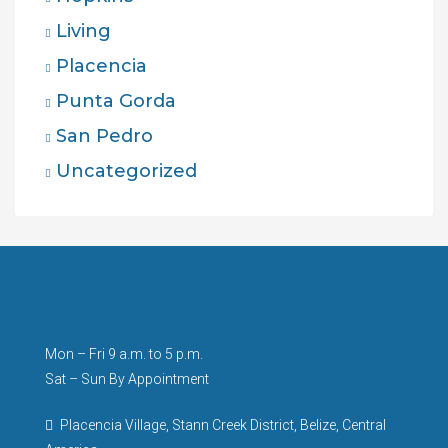
Living
Placencia
Punta Gorda
San Pedro
Uncategorized
Mon – Fri 9 a.m. to 5 p.m.
Sat – Sun By Appointment
Placencia Village, Stann Creek District, Belize, Central