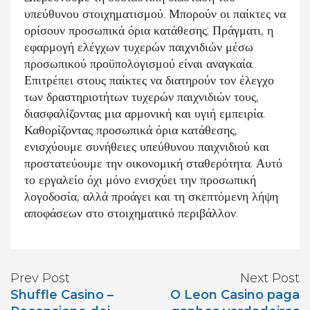
υπεύθυνου στοιχηματισμού. Μπορούν οι παίκτες να
ορίσουν προσωπικά όρια κατάθεσης; Πράγματι, η
εφαρμογή ελέγχων τυχερών παιχνιδιών μέσω
προσωπικού προϋπολογισμού είναι αναγκαία.
Επιτρέπει στους παίκτες να διατηρούν τον έλεγχο
των δραστηριοτήτων τυχερών παιχνιδιών τους,
διασφαλίζοντας μια αρμονική και υγιή εμπειρία.
Καθορίζοντας προσωπικά όρια κατάθεσης,
ενισχύουμε συνήθειες υπεύθυνου παιχνιδιού και
προστατεύουμε την οικονομική σταθερότητα. Αυτό
το εργαλείο όχι μόνο ενισχύει την προσωπική
λογοδοσία, αλλά προάγει και τη σκεπτόμενη λήψη
αποφάσεων στο στοιχηματικό περιβάλλον.
Prev Post
Next Post
Shuffle Casino –
O Leon Casino paga