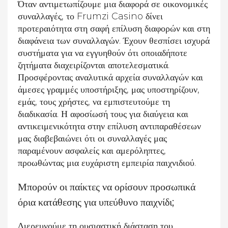
Όταν αντιμετωπίζουμε μια διαφορά σε οικονομικές
συναλλαγές, το Frumzi Casino δίνει
προτεραιότητα στη σαφή επίλυση διαφορών και στη
διαφάνεια των συναλλαγών. Έχουν θεσπίσει ισχυρά
συστήματα για να εγγυηθούν ότι οποιαδήποτε
ζητήματα διαχειρίζονται αποτελεσματικά.
Προσφέροντας αναλυτικά αρχεία συναλλαγών και
άμεσες γραμμές υποστήριξης, μας υποστηρίζουν,
εμάς, τους χρήστες, να εμπιστευτούμε τη
διαδικασία. Η αφοσίωσή τους για διαύγεια και
αντικειμενικότητα στην επίλυση αντιπαραθέσεων
μας διαβεβαιώνει ότι οι συναλλαγές μας
παραμένουν ασφαλείς και αμερόληπτες,
προωθώντας μια ευχάριστη εμπειρία παιχνιδιού.
Μπορούν οι παίκτες να ορίσουν προσωπικά
όρια κατάθεσης για υπεύθυνο παιχνίδι;
Διερευνούμε τη ουσιαστική διάσταση του