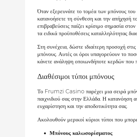
Όταν εξερευνάτε το τομέα των μπόνους το
κατανοήσετε τη σύνθεση και την απήχησή το
επιβραβεύσεις παίζει κρίσιμο σημασία στον
τα ειδικά προϋποθέσεις καταλληλότητας διασ
Στη συνέχεια, δώστε ιδιαίτερη προσοχή στις
μπόνους. Αυτές οι όροι υπαγορεύουν το ποσ
κάνετε ανάληψη οποιωνδήποτε κερδών που 
Διαθέσιμοι τύποι μπόνους
Το Frumzi Casino παρέχει μια σειρά μπόν
παιχνιδιού σας στην Ελλάδα. Η κατανόηση α
ευχαρίστηση και την αποδοτικότητα σας.
Ακολουθούν μερικοί κύριοι τύποι που μπορε
Μπόνους καλωσορίσματος