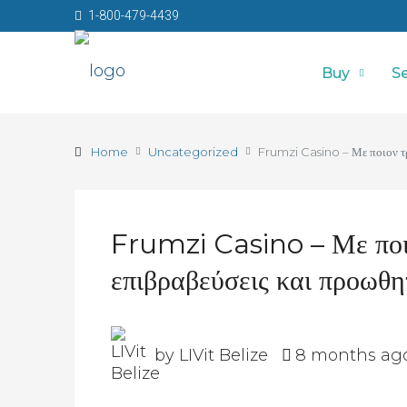
1-800-479-4439
Buy
Se
Home
Uncategorized
Frumzi Casino – Με ποιον τρ
Frumzi Casino – Με ποι
επιβραβεύσεις και προωθη
by LIVit Belize
8 months ag