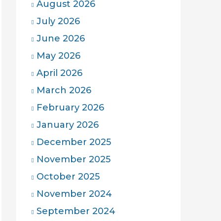
August 2026
July 2026
June 2026
May 2026
April 2026
March 2026
February 2026
January 2026
December 2025
November 2025
October 2025
November 2024
September 2024