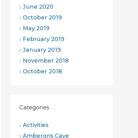
June 2020
October 2019
May 2019
February 2019
January 2019
November 2018
October 2018
Categories
Activities
Ambergris Caye