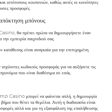
και ιστότοπους κουπονιών, καθώς αυτές οι κοινότητες
ουσες προσφορές.
 απόκτηση μπόνους
Casino, θα πρέπει πρώτα να δημιουργήσετε έναν
 την εμπειρία παιχνιδιού σας.
 κατάθεσης είναι αναγκαία για την επιτυχημένη
 ισχύοντες κωδικούς προσφοράς για να αυξήσετε τις
προνόμια που είναι διαθέσιμα σε εσάς.
mzi Casino μπορεί να φαίνεται απλή, η δημιουργία
βήμα που θέτει τα θεμέλια. Αυτή η διαδικασία είναι
οσφορές αλλά και για τη εξασφάλιση της επαλήθευσης