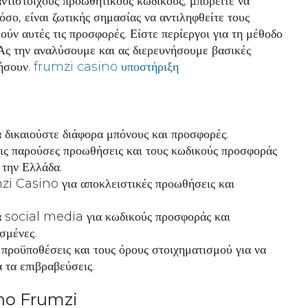
αντίστοιχους προωθητικούς κωδικούς, μπορείτε να
όσο, είναι ζωτικής σημασίας να αντιληφθείτε τους
ύν αυτές τις προσφορές. Είστε περίεργοι για τη μέθοδο
Ας την αναλύσουμε και ας διερευνήσουμε βασικές
οήσουν.
frumzi casino υποστήριξη
δικαιούστε διάφορα μπόνους και προσφορές.
τις παρούσες προωθήσεις και τους κωδικούς προσφοράς
 την Ελλάδα.
i Casino για αποκλειστικές προωθήσεις και
social media για κωδικούς προσφοράς και
ισμένες.
ς προϋποθέσεις και τους όρους στοιχηματισμού για να
 τα επιβραβεύσεις.
ino Frumzi