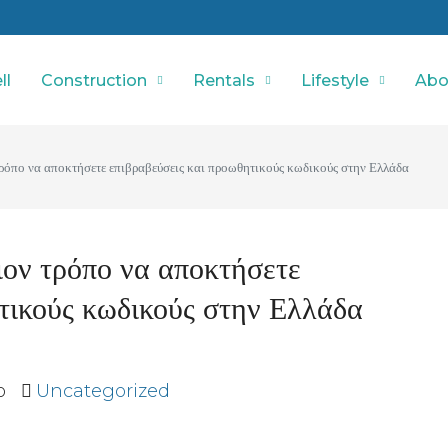
ll
Construction
Rentals
Lifestyle
Abo
όπο να αποκτήσετε επιβραβεύσεις και προωθητικούς κωδικούς στην Ελλάδα
ον τρόπο να αποκτήσετε
τικούς κωδικούς στην Ελλάδα
o
Uncategorized