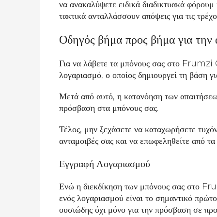
να ανακαλύψετε ειδικά διαδικτυακά φόρουμ 
τακτικά ανταλλάσσουν απόψεις για τις τρέχ
Οδηγός βήμα προς βήμα για την
Για να λάβετε τα μπόνους σας στο Frumzi 
λογαριασμό, ο οποίος δημιουργεί τη βάση για
Μετά από αυτό, η κατανόηση των απαιτήσεων
πρόσβαση στα μπόνους σας.
Τέλος, μην ξεχάσετε να καταχωρήσετε τυχόν
ανταμοιβές σας και να επωφεληθείτε από τα 
Εγγραφή Λογαριασμού
Ενώ η διεκδίκηση των μπόνους σας στο Fru
ενός λογαριασμού είναι το σημαντικό πρώτο 
ουσιώδης όχι μόνο για την πρόσβαση σε πρ