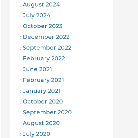
August 2024
July 2024
October 2023
December 2022
September 2022
February 2022
June 2021
February 2021
January 2021
October 2020
September 2020
August 2020
July 2020