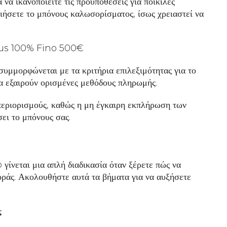
 να ικανοποιείτε τις προϋποθέσεις για ποικίλες
οιήσετε το μπόνους καλωσορίσματος, ίσως χρειαστεί να
συμμορφώνεται με τα κριτήρια επιλεξιμότητας για το
α εξαιρούν ορισμένες μεθόδους πληρωμής.
περιορισμούς, καθώς η μη έγκαιρη εκπλήρωση των
ει το μπόνους σας.
ίνεται μια απλή διαδικασία όταν ξέρετε πώς να
ράς. Ακολουθήστε αυτά τα βήματα για να αυξήσετε
ς