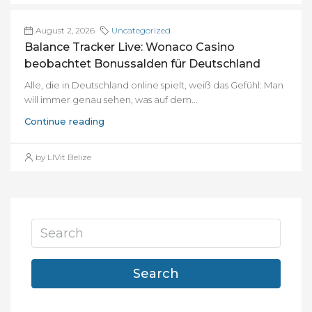
August 2, 2026
Uncategorized
Balance Tracker Live: Wonaco Casino
beobachtet Bonussalden für Deutschland
Alle, die in Deutschland online spielt, weiß das Gefühl: Man
will immer genau sehen, was auf dem...
Continue reading
by LIVit Belize
Search