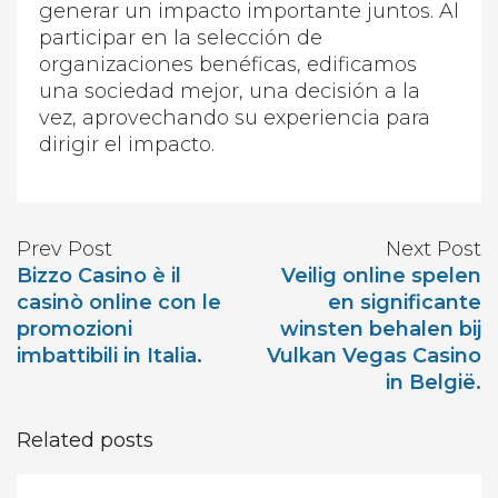
generar un impacto importante juntos. Al
participar en la selección de
organizaciones benéficas, edificamos
una sociedad mejor, una decisión a la
vez, aprovechando su experiencia para
dirigir el impacto.
Prev Post
Next Post
Bizzo Casino è il
Veilig online spelen
casinò online con le
en significante
promozioni
winsten behalen bij
imbattibili in Italia.
Vulkan Vegas Casino
in België.
Related posts