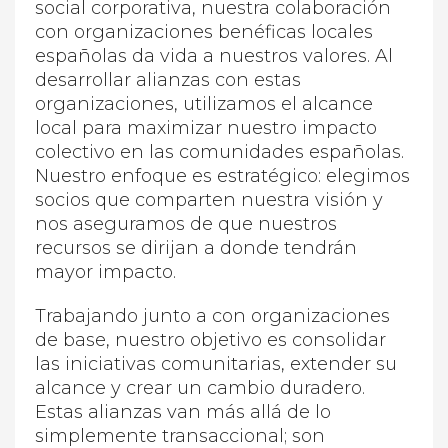
social corporativa, nuestra colaboración
con organizaciones benéficas locales
españolas da vida a nuestros valores. Al
desarrollar alianzas con estas
organizaciones, utilizamos el alcance
local para maximizar nuestro impacto
colectivo en las comunidades españolas.
Nuestro enfoque es estratégico: elegimos
socios que comparten nuestra visión y
nos aseguramos de que nuestros
recursos se dirijan a donde tendrán
mayor impacto.
Trabajando junto a con organizaciones
de base, nuestro objetivo es consolidar
las iniciativas comunitarias, extender su
alcance y crear un cambio duradero.
Estas alianzas van más allá de lo
simplemente transaccional; son