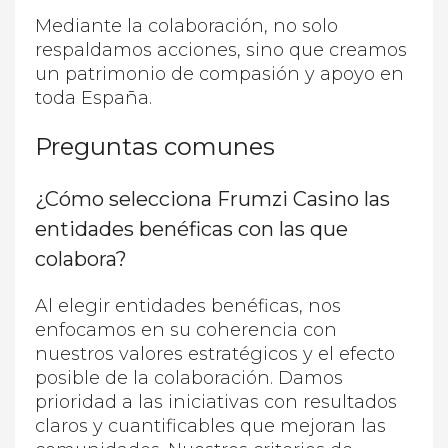
Mediante la colaboración, no solo
respaldamos acciones, sino que creamos
un patrimonio de compasión y apoyo en
toda España.
Preguntas comunes
¿Cómo selecciona Frumzi Casino las
entidades benéficas con las que
colabora?
Al elegir entidades benéficas, nos
enfocamos en su coherencia con
nuestros valores estratégicos y el efecto
posible de la colaboración. Damos
prioridad a las iniciativas con resultados
claros y cuantificables que mejoran las