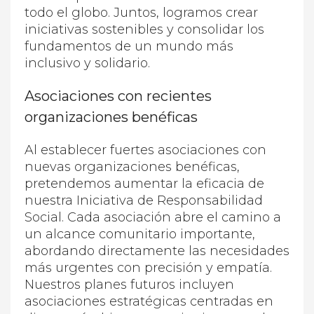
todo el globo. Juntos, logramos crear
iniciativas sostenibles y consolidar los
fundamentos de un mundo más
inclusivo y solidario.
Asociaciones con recientes
organizaciones benéficas
Al establecer fuertes asociaciones con
nuevas organizaciones benéficas,
pretendemos aumentar la eficacia de
nuestra Iniciativa de Responsabilidad
Social. Cada asociación abre el camino a
un alcance comunitario importante,
abordando directamente las necesidades
más urgentes con precisión y empatía.
Nuestros planes futuros incluyen
asociaciones estratégicas centradas en