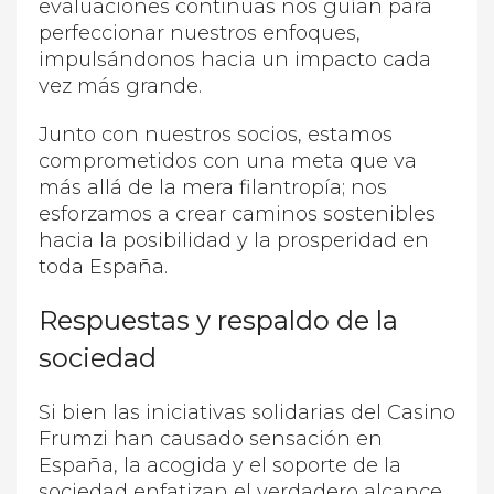
evaluaciones continuas nos guían para
perfeccionar nuestros enfoques,
impulsándonos hacia un impacto cada
vez más grande.
Junto con nuestros socios, estamos
comprometidos con una meta que va
más allá de la mera filantropía; nos
esforzamos a crear caminos sostenibles
hacia la posibilidad y la prosperidad en
toda España.
Respuestas y respaldo de la
sociedad
Si bien las iniciativas solidarias del Casino
Frumzi han causado sensación en
España, la acogida y el soporte de la
sociedad enfatizan el verdadero alcance