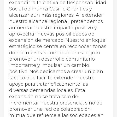
expandir la Iniciativa de Responsabilidad
Social de Frumzi Casino Charities y
alcanzar aún más regiones. Al extender
nuestro alcance regional, pretendemos
aumentar nuestro impacto positivo y
aprovechar nuevas posibilidades de
expansión de mercado. Nuestro enfoque
estratégico se centra en reconocer zonas
donde nuestras contribuciones logren
promover un desarrollo comunitario
importante y impulsar un cambio
positivo. Nos dedicamos a crear un plan
táctico que facilite extender nuestro
apoyo para tratar eficazmente las
diversas demandas locales. Esta
expansión no se trata solo de
incrementar nuestra presencia, sino de
promover una red de colaboración
mutua que refuerce a las sociedades en