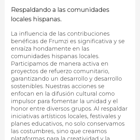
Respaldando a las comunidades
locales hispanas.
La influencia de las contribuciones
benéficas de Frumzi es significativa y se
enraíza hondamente en las
comunidades hispanas locales.
Participamos de manera activa en
proyectos de refuerzo comunitario,
garantizando un desarrollo y desarrollo
sostenibles. Nuestras acciones se
enfocan en la difusión cultural como
impulsor para fomentar la unidad y el
honor entre diversos grupos. Al respaldar
iniciativas artísticos locales, festivales y
planes educativos, no solo conservamos
las costumbres, sino que creamos
plataformas para la creatividad y la