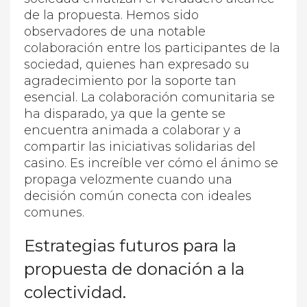
de la propuesta. Hemos sido
observadores de una notable
colaboración entre los participantes de la
sociedad, quienes han expresado su
agradecimiento por la soporte tan
esencial. La colaboración comunitaria se
ha disparado, ya que la gente se
encuentra animada a colaborar y a
compartir las iniciativas solidarias del
casino. Es increíble ver cómo el ánimo se
propaga velozmente cuando una
decisión común conecta con ideales
comunes.
Estrategias futuros para la
propuesta de donación a la
colectividad.