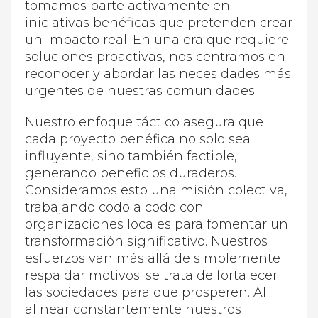
tomamos parte activamente en
iniciativas benéficas que pretenden crear
un impacto real. En una era que requiere
soluciones proactivas, nos centramos en
reconocer y abordar las necesidades más
urgentes de nuestras comunidades.
Nuestro enfoque táctico asegura que
cada proyecto benéfica no solo sea
influyente, sino también factible,
generando beneficios duraderos.
Consideramos esto una misión colectiva,
trabajando codo a codo con
organizaciones locales para fomentar un
transformación significativo. Nuestros
esfuerzos van más allá de simplemente
respaldar motivos; se trata de fortalecer
las sociedades para que prosperen. Al
alinear constantemente nuestros