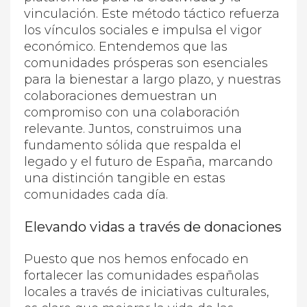
vinculación. Este método táctico refuerza
los vínculos sociales e impulsa el vigor
económico. Entendemos que las
comunidades prósperas son esenciales
para la bienestar a largo plazo, y nuestras
colaboraciones demuestran un
compromiso con una colaboración
relevante. Juntos, construimos una
fundamento sólida que respalda el
legado y el futuro de España, marcando
una distinción tangible en estas
comunidades cada día.
Elevando vidas a través de donaciones
Puesto que nos hemos enfocado en
fortalecer las comunidades españolas
locales a través de iniciativas culturales,