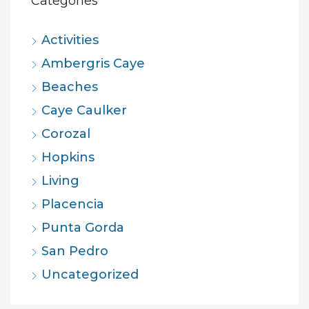
Categories
Activities
Ambergris Caye
Beaches
Caye Caulker
Corozal
Hopkins
Living
Placencia
Punta Gorda
San Pedro
Uncategorized