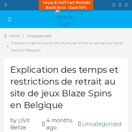
Tours & Golf Cart Rentals
Book Now - Save 10%
Home
Uncategorized
Explication des temps et restrictions de retrait au site de jeux Blaze
Spins en Belgique
Explication des temps et
restrictions de retrait au
site de jeux Blaze Spins
en Belgique
by LIVit
4 months
Uncategorized
Belize
ago