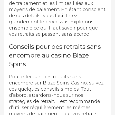
de traitement et les limites liées aux
moyens de paiement. En étant conscient
de ces détails, vous faciliterez
grandement le processus. Explorons
ensemble ce qu’il faut savoir pour que
vos retraits se passent sans accroc.
Conseils pour des retraits sans
encombre au casino Blaze
Spins
Pour effectuer des retraits sans
encombre sur Blaze Spins Casino, suivez
ces quelques conseils simples. Tout
d’abord, attardons-nous sur nos
stratégies de retrait. Il est recommandé
d’utiliser régulièrement les mêmes
moyens de paiement pour vos retraits