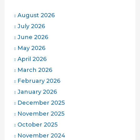
August 2026
July 2026
June 2026
May 2026
April 2026
March 2026
February 2026
January 2026
December 2025
November 2025
October 2025
November 2024