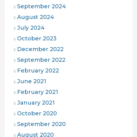
September 2024
August 2024
July 2024
October 2023
December 2022
September 2022
February 2022
June 2021
February 2021
January 2021
October 2020
September 2020
August 2020