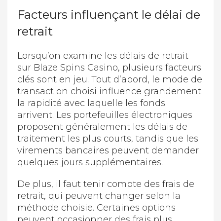
Facteurs influençant le délai de
retrait
Lorsqu’on examine les délais de retrait
sur Blaze Spins Casino, plusieurs facteurs
clés sont en jeu. Tout d’abord, le mode de
transaction choisi influence grandement
la rapidité avec laquelle les fonds
arrivent. Les portefeuilles électroniques
proposent généralement les délais de
traitement les plus courts, tandis que les
virements bancaires peuvent demander
quelques jours supplémentaires.
De plus, il faut tenir compte des frais de
retrait, qui peuvent changer selon la
méthode choisie. Certaines options
peuvent occasionner des frais plus