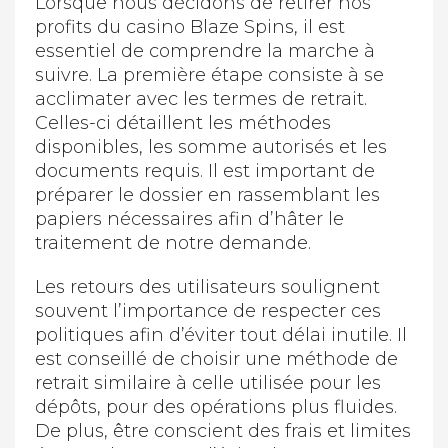
Lorsque nous décidons de retirer nos
profits du casino Blaze Spins, il est
essentiel de comprendre la marche à
suivre. La première étape consiste à se
acclimater avec les termes de retrait.
Celles-ci détaillent les méthodes
disponibles, les somme autorisés et les
documents requis. Il est important de
préparer le dossier en rassemblant les
papiers nécessaires afin d’hâter le
traitement de notre demande.
Les retours des utilisateurs soulignent
souvent l’importance de respecter ces
politiques afin d’éviter tout délai inutile. Il
est conseillé de choisir une méthode de
retrait similaire à celle utilisée pour les
dépôts, pour des opérations plus fluides.
De plus, être conscient des frais et limites