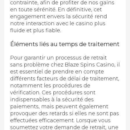
contrainte, afin de profiter de nos gains
en toute sérénité. En définitive, cet
engagement envers la sécurité rend
notre interaction avec le casino plus
fluide et plus fiable.
Éléments liés au temps de traitement
Pour garantir un processus de retrait
sans problème chez Blaze Spins Casino, il
est essentiel de prendre en compte
différents facteurs de délai de traitement,
notamment les procédures de
vérification. Ces procédures sont
indispensables à la sécurité des
paiements, mais peuvent également
provoquer des retards si elles ne sont pas
effectuées efficacement. Lorsque vous
soumettez votre demande de retrait, une