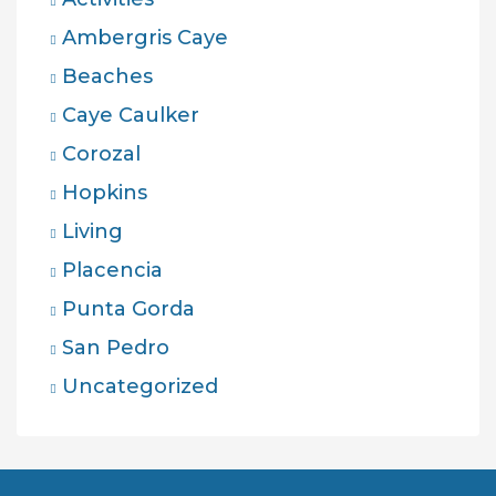
Ambergris Caye
Beaches
Caye Caulker
Corozal
Hopkins
Living
Placencia
Punta Gorda
San Pedro
Uncategorized