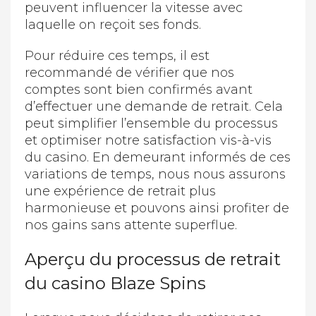
peuvent influencer la vitesse avec
laquelle on reçoit ses fonds.
Pour réduire ces temps, il est
recommandé de vérifier que nos
comptes sont bien confirmés avant
d’effectuer une demande de retrait. Cela
peut simplifier l’ensemble du processus
et optimiser notre satisfaction vis-à-vis
du casino. En demeurant informés de ces
variations de temps, nous nous assurons
une expérience de retrait plus
harmonieuse et pouvons ainsi profiter de
nos gains sans attente superflue.
Aperçu du processus de retrait
du casino Blaze Spins