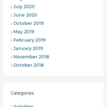
July 2020
June 2020
October 2019
May 2019
February 2019
January 2019
November 2018
October 2018
Categories
Activities