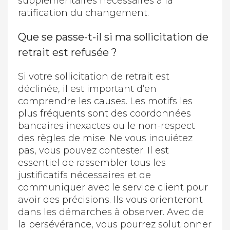
supplémentaires nécessaires à la
ratification du changement.
Que se passe-t-il si ma sollicitation de
retrait est refusée ?
Si votre sollicitation de retrait est
déclinée, il est important d’en
comprendre les causes. Les motifs les
plus fréquents sont des coordonnées
bancaires inexactes ou le non-respect
des règles de mise. Ne vous inquiétez
pas, vous pouvez contester. Il est
essentiel de rassembler tous les
justificatifs nécessaires et de
communiquer avec le service client pour
avoir des précisions. Ils vous orienteront
dans les démarches à observer. Avec de
la persévérance, vous pourrez solutionner