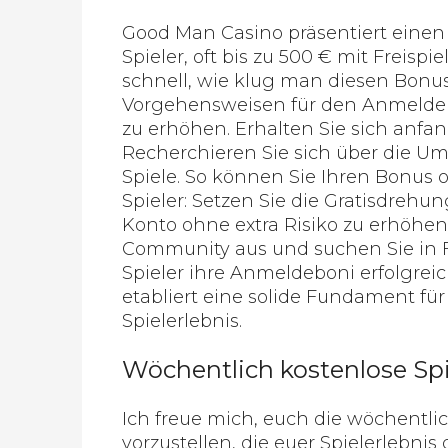
Good Man Casino präsentiert einen
Spieler, oft bis zu 500 € mit Freispie
schnell, wie klug man diesen Bonus
Vorgehensweisen für den Anmeldebo
zu erhöhen. Erhalten Sie sich anfa
Recherchieren Sie sich über die Um
Spiele. So können Sie Ihren Bonus o
Spieler: Setzen Sie die Gratisdreh
Konto ohne extra Risiko zu erhöhen
Community aus und suchen Sie in F
Spieler ihre Anmeldeboni erfolgre
etabliert eine solide Fundament f
Spielerlebnis.
Wöchentlich kostenlose S
Ich freue mich, euch die wöchentl
vorzustellen, die euer Spielerlebni