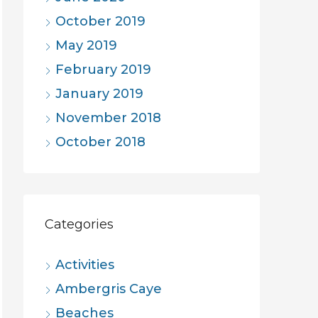
October 2019
May 2019
February 2019
January 2019
November 2018
October 2018
Categories
Activities
Ambergris Caye
Beaches