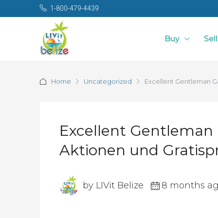
1-800-479-4439
Buy
Sell
Home
Uncategorized
Excellent Gentleman G
Excellent Gentleman 
Aktionen und Gratis
by LIVit Belize
8 months a