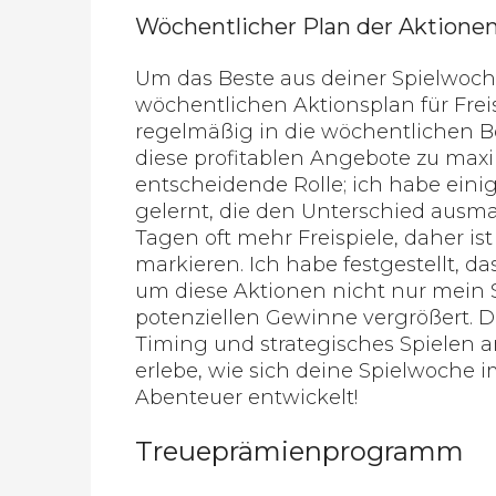
Wöchentlicher Plan der Aktione
Um das Beste aus deiner Spielwoche
wöchentlichen Aktionsplan für Freis
regelmäßig in die wöchentlichen 
diese profitablen Angebote zu maxi
entscheidende Rolle; ich habe ein
gelernt, die den Unterschied ausm
Tagen oft mehr Freispiele, daher ist
markieren. Ich habe festgestellt, 
um diese Aktionen nicht nur mein S
potenziellen Gewinne vergrößert. 
Timing und strategisches Spielen a
erlebe, wie sich deine Spielwoch
Abenteuer entwickelt!
Treueprämienprogramm