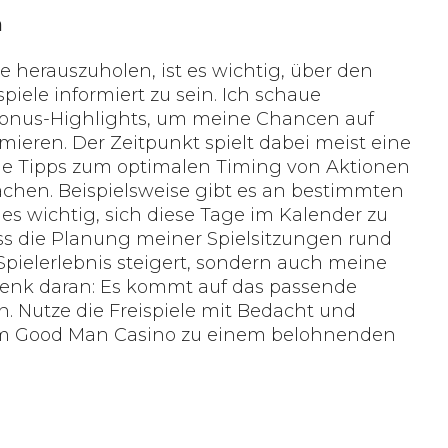
n
 herauszuholen, ist es wichtig, über den
piele informiert zu sein. Ich schaue
Bonus-Highlights, um meine Chancen auf
mieren. Der Zeitpunkt spielt dabei meist eine
ige Tipps zum optimalen Timing von Aktionen
achen. Beispielsweise gibt es an bestimmten
 es wichtig, sich diese Tage im Kalender zu
dass die Planung meiner Spielsitzungen rund
pielerlebnis steigert, sondern auch meine
Denk daran: Es kommt auf das passende
n. Nutze die Freispiele mit Bedacht und
e im Good Man Casino zu einem belohnenden