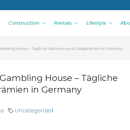
Construction
Rentals
Lifestyle
Abo
ambling House – Tägliche Aktionen und Gratisprämien in Germany
Gambling House – Tägliche
prämien in Germany
go
Uncategorized