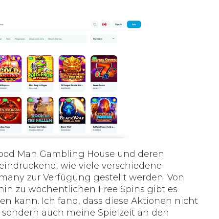
Good Man Gambling House und deren
eeindruckend, wie viele verschiedene
rmany zur Verfügung gestellt werden. Von
in zu wöchentlichen Free Spins gibt es
en kann. Ich fand, dass diese Aktionen nicht
 sondern auch meine Spielzeit an den