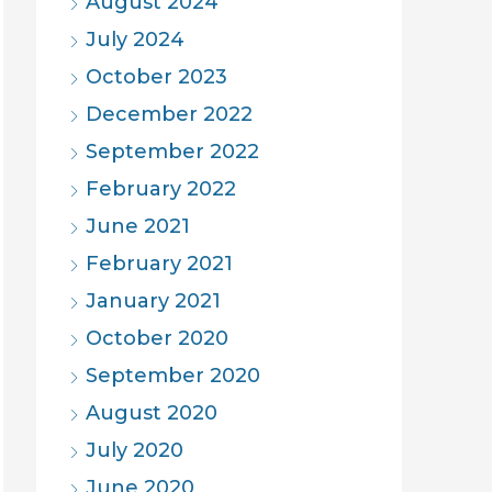
August 2024
July 2024
October 2023
December 2022
September 2022
February 2022
June 2021
February 2021
January 2021
October 2020
September 2020
August 2020
July 2020
June 2020