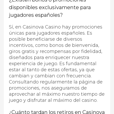
disponibles exclusivamente para
jugadores españoles?
Sí, en Casinova Casino hay promociones
únicas para jugadores españoles. Es
posible beneficiarse de diversos
incentivos, como bonos de bienvenida,
giros gratis y recompensas por fidelidad,
diseñados para enriquecer nuestra
experiencia de juego. Es fundamental
estar al tanto de estas ofertas, ya que
cambian y cambian con frecuencia.
Consultando regularmente la página de
promociones, nos aseguramos de
aprovechar al máximo nuestro tiempo de
juego y disfrutar al máximo del casino.
¿Cuánto tardan los retiros en Casinova