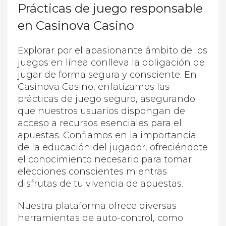
Prácticas de juego responsable
en Casinova Casino
Explorar por el apasionante ámbito de los
juegos en línea conlleva la obligación de
jugar de forma segura y consciente. En
Casinova Casino, enfatizamos las
prácticas de juego seguro, asegurando
que nuestros usuarios dispongan de
acceso a recursos esenciales para el
apuestas. Confiamos en la importancia
de la educación del jugador, ofreciéndote
el conocimiento necesario para tomar
elecciones conscientes mientras
disfrutas de tu vivencia de apuestas.
Nuestra plataforma ofrece diversas
herramientas de auto-control, como