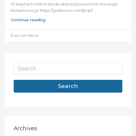
W kasynach online każda operacja na koncie ma swoje
konsekwencje https://golisimoo.com/pl-pl/....
Continue reading
by LIVit Belize
Search
Archives