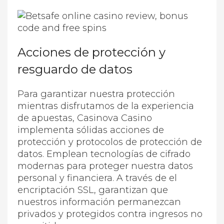
Acciones de protección y
resguardo de datos
Para garantizar nuestra protección
mientras disfrutamos de la experiencia
de apuestas, Casinova Casino
implementa sólidas acciones de
protección y protocolos de protección de
datos. Emplean tecnologías de cifrado
modernas para proteger nuestra datos
personal y financiera. A través de el
encriptación SSL, garantizan que
nuestros información permanezcan
privados y protegidos contra ingresos no