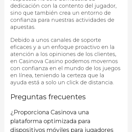
dedicación con la contento del jugador,
sino que también crea un entorno de
confianza para nuestras actividades de
apuestas.
Debido a unos canales de soporte
eficaces y a un enfoque proactivo en la
atención a los opiniones de los clientes,
en Casinova Casino podemos movernos
con confianza en el mundo de los juegos
en línea, teniendo la certeza que la
ayuda está a solo un click de distancia.
Preguntas frecuentes
¿Proporciona Casinova una
plataforma optimizada para
dispositivos móviles para jugadores