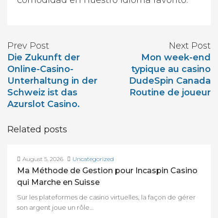
comodidad en nuestro idioma favorito.
Prev Post
Next Post
Die Zukunft der
Mon week-end
Online-Casino-
typique au casino
Unterhaltung in der
DudeSpin Canada
Schweiz ist das
Routine de joueur
Azurslot Casino.
Related posts
August 5, 2026
Uncategorized
Ma Méthode de Gestion pour Incaspin Casino
qui Marche en Suisse
Sur les plateformes de casino virtuelles, la façon de gérer
son argent joue un rôle...