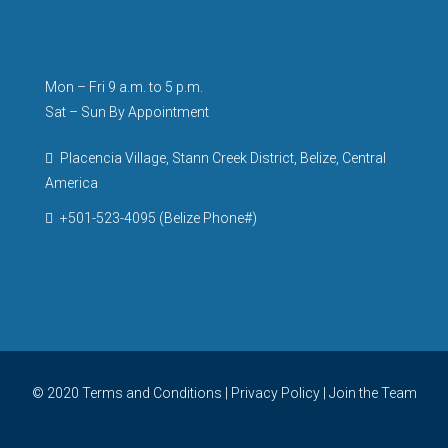
Mon – Fri 9 a.m. to 5 p.m.
Sat – Sun By Appointment
Placencia Village, Stann Creek District, Belize, Central
America
+501-523-4095 (Belize Phone#)
© 2020
Terms and Conditions
|
Privacy Policy
|
Join the Team