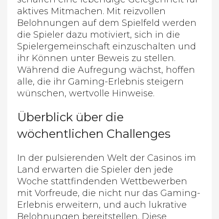
aktives Mitmachen. Mit reizvollen
Belohnungen auf dem Spielfeld werden
die Spieler dazu motiviert, sich in die
Spielergemeinschaft einzuschalten und
ihr Können unter Beweis zu stellen.
Während die Aufregung wächst, hoffen
alle, die ihr Gaming-Erlebnis steigern
wünschen, wertvolle Hinweise.
Überblick über die
wöchentlichen Challenges
In der pulsierenden Welt der Casinos im
Land erwarten die Spieler den jede
Woche stattfindenden Wettbewerben
mit Vorfreude, die nicht nur das Gaming-
Erlebnis erweitern, und auch lukrative
Belohnungen bereitstellen. Diese