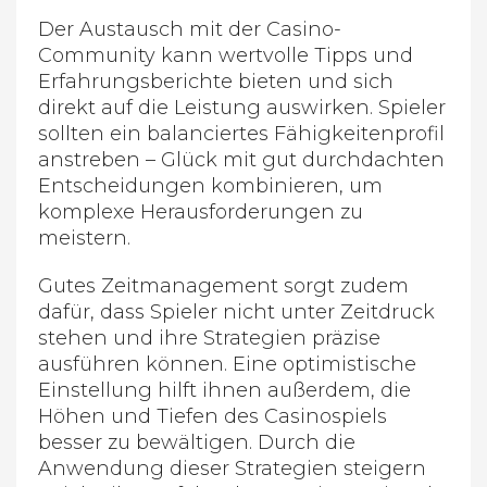
Der Austausch mit der Casino-
Community kann wertvolle Tipps und
Erfahrungsberichte bieten und sich
direkt auf die Leistung auswirken. Spieler
sollten ein balanciertes Fähigkeitenprofil
anstreben – Glück mit gut durchdachten
Entscheidungen kombinieren, um
komplexe Herausforderungen zu
meistern.
Gutes Zeitmanagement sorgt zudem
dafür, dass Spieler nicht unter Zeitdruck
stehen und ihre Strategien präzise
ausführen können. Eine optimistische
Einstellung hilft ihnen außerdem, die
Höhen und Tiefen des Casinospiels
besser zu bewältigen. Durch die
Anwendung dieser Strategien steigern