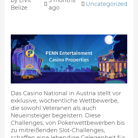
by LIVit
5 months
Uncategorized
Belize
ago
Das Casino National in Austria stellt vor
exklusive, wöchentliche Wettbewerbe,
die sowohl Veteranen als auch
Neueinsteiger begeistern. Diese
Challenges, von Pokerwettbewerben bis
zu mitreißenden Slot-Challenges,
schaffen eine lebendige Gelegenheit für