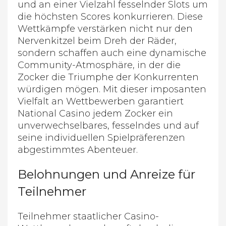
und an einer Vielzahl fesselnder Slots um
die höchsten Scores konkurrieren. Diese
Wettkämpfe verstärken nicht nur den
Nervenkitzel beim Dreh der Räder,
sondern schaffen auch eine dynamische
Community-Atmosphäre, in der die
Zocker die Triumphe der Konkurrenten
würdigen mögen. Mit dieser imposanten
Vielfalt an Wettbewerben garantiert
National Casino jedem Zocker ein
unverwechselbares, fesselndes und auf
seine individuellen Spielpräferenzen
abgestimmtes Abenteuer.
Belohnungen und Anreize für
Teilnehmer
Teilnehmer staatlicher Casino-