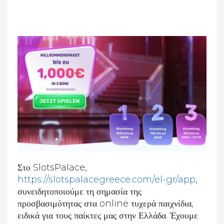
Στο SlotsPalace,
https://slotspalacegreece.com/el-gr/app
,
συνειδητοποιούμε τη σημασία της
προσβασιμότητας στα online τυχερά παιχνίδια,
ειδικά για τους παίκτες μας στην Ελλάδα. Έχουμε