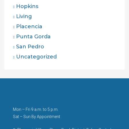
Hopkins
Living
Placencia
Punta Gorda
San Pedro
Uncategorized
Mon – Fri 9 a.m. to 5 p.m.
Sat – Sun By Appointment