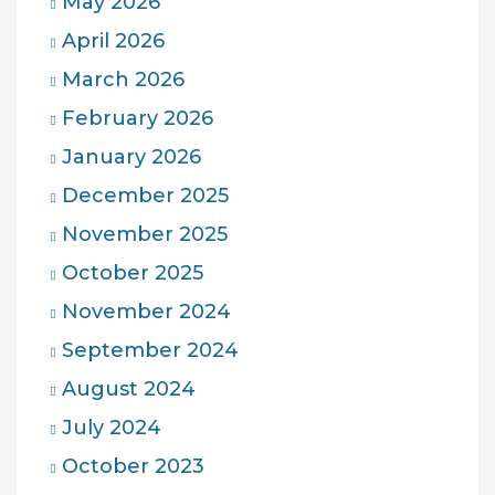
May 2026
April 2026
March 2026
February 2026
January 2026
December 2025
November 2025
October 2025
November 2024
September 2024
August 2024
July 2024
October 2023