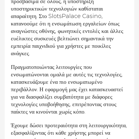
προσβάσιμα σε όλους, η υποστήριξη
υποστηρικτικών τεχνολογιών καθίσταται
απαραίτητη. Στο SlotsPalace Casino,
κατανοούμε ότι η ενσωμάτωση εργαλείων όπως
αναγνώστες οθόνης, φωνητικές εντολές και άλλες
ευέλικτες συσκευές βελτιώνει σημαντικά την
εμπειρία παιχνιδιού για χρήστες με ποικίλες
ανάγκες.
Πραγματοποιώντας λειτουργίες που
ενσωματώνονται ομαλά με αυτές τις τεχνολογίες,
κατασκευάζουμε ένα πιο ενσωματωμένο
περιβάλλον. Η εφαρμογή μας έχει κατασκευαστεί
για να διασφαλίζει συμβατότητα με διάφορες
τεχνολογίες υποβοήθησης, επιτρέποντας στους
παίκτες να κινούνται χωρίς κόπο.
Έχουμε δώσει προτεραιότητα στη λειτουργικότητα,
εξασφαλίζοντας ότι κάθε χρήστης μπορεί να