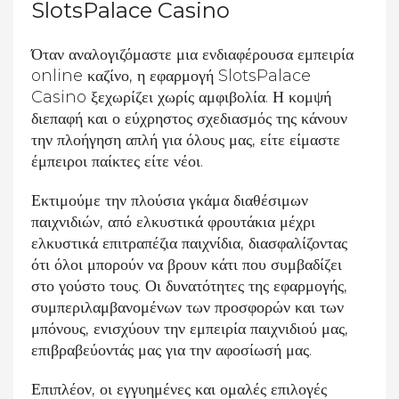
SlotsPalace Casino
Όταν αναλογιζόμαστε μια ενδιαφέρουσα εμπειρία
online καζίνο, η εφαρμογή SlotsPalace
Casino ξεχωρίζει χωρίς αμφιβολία. Η κομψή
διεπαφή και ο εύχρηστος σχεδιασμός της κάνουν
την πλοήγηση απλή για όλους μας, είτε είμαστε
έμπειροι παίκτες είτε νέοι.
Εκτιμούμε την πλούσια γκάμα διαθέσιμων
παιχνιδιών, από ελκυστικά φρουτάκια μέχρι
ελκυστικά επιτραπέζια παιχνίδια, διασφαλίζοντας
ότι όλοι μπορούν να βρουν κάτι που συμβαδίζει
στο γούστο τους. Οι δυνατότητες της εφαρμογής,
συμπεριλαμβανομένων των προσφορών και των
μπόνους, ενισχύουν την εμπειρία παιχνιδιού μας,
επιβραβεύοντάς μας για την αφοσίωσή μας.
Επιπλέον, οι εγγυημένες και ομαλές επιλογές