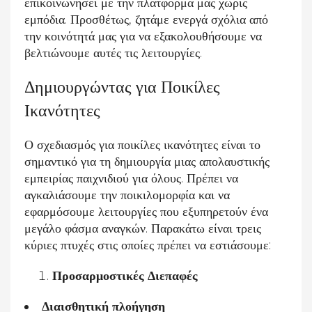
επικοινωνήσει με την πλατφόρμα μας χωρίς
εμπόδια. Προσθέτως, ζητάμε ενεργά σχόλια από
την κοινότητά μας για να εξακολουθήσουμε να
βελτιώνουμε αυτές τις λειτουργίες.
Δημιουργώντας για Ποικίλες
Ικανότητες
Ο σχεδιασμός για ποικίλες ικανότητες είναι το
σημαντικό για τη δημιουργία μιας απολαυστικής
εμπειρίας παιχνιδιού για όλους. Πρέπει να
αγκαλιάσουμε την ποικιλομορφία και να
εφαρμόσουμε λειτουργίες που εξυπηρετούν ένα
μεγάλο φάσμα αναγκών. Παρακάτω είναι τρεις
κύριες πτυχές στις οποίες πρέπει να εστιάσουμε:
Προσαρμοστικές Διεπαφές
Διαισθητική πλοήγηση