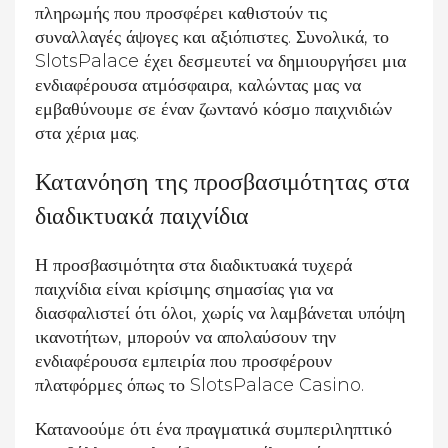
πληρωμής που προσφέρει καθιστούν τις
συναλλαγές άψογες και αξιόπιστες. Συνολικά, το
SlotsPalace έχει δεσμευτεί να δημιουργήσει μια
ενδιαφέρουσα ατμόσφαιρα, καλώντας μας να
εμβαθύνουμε σε έναν ζωντανό κόσμο παιχνιδιών
στα χέρια μας.
Κατανόηση της προσβασιμότητας στα
διαδικτυακά παιχνίδια
Η προσβασιμότητα στα διαδικτυακά τυχερά
παιχνίδια είναι κρίσιμης σημασίας για να
διασφαλιστεί ότι όλοι, χωρίς να λαμβάνεται υπόψη
ικανοτήτων, μπορούν να απολαύσουν την
ενδιαφέρουσα εμπειρία που προσφέρουν
πλατφόρμες όπως το SlotsPalace Casino.
Κατανοούμε ότι ένα πραγματικά συμπεριληπτικό