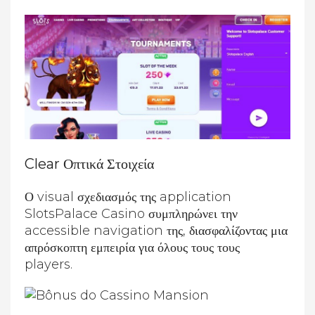
Clear Οπτικά Στοιχεία
Ο visual σχεδιασμός της application
SlotsPalace Casino συμπληρώνει την
accessible navigation της, διασφαλίζοντας μια
απρόσκοπτη εμπειρία για όλους τους τους
players.