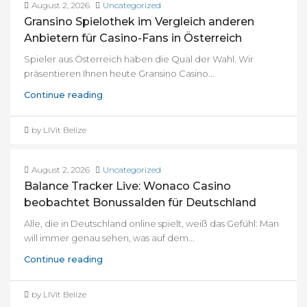
August 2, 2026
Uncategorized
Gransino Spielothek im Vergleich anderen
Anbietern für Casino-Fans in Österreich
Spieler aus Österreich haben die Qual der Wahl. Wir
präsentieren Ihnen heute Gransino Casino...
Continue reading
by LIVit Belize
August 2, 2026
Uncategorized
Balance Tracker Live: Wonaco Casino
beobachtet Bonussalden für Deutschland
Alle, die in Deutschland online spielt, weiß das Gefühl: Man
will immer genau sehen, was auf dem...
Continue reading
by LIVit Belize