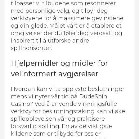
tilpasser vi tilbudene som resonnerer
med personlige valg, og tilbyr deg
verktøyene for å maksimere gevinstene
og din glede. Målet vårt er å etablere et
omgivelser der du føler deg verdsatt og
inspirert til å utforske andre
spillhorisonter.
Hjelpemidler og midler for
velinformert avgjørelser
Hvordan kan vi ta opplyste beslutninger
mens vi nyter vår tid på DudeSpin
Casino? Ved å anvende virkningsfulle
verktøy for beslutningstaking kan vi øke
spillopplevelsen vår og praktisere
forsvarlig spilling. En av de viktigste
kildene som er tilbydd for oss er