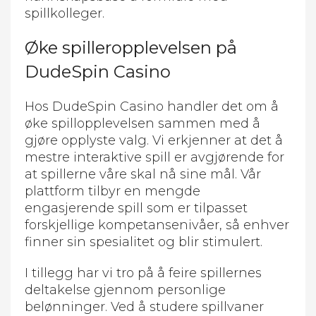
spillkolleger.
Øke spilleropplevelsen på
DudeSpin Casino
Hos DudeSpin Casino handler det om å
øke spillopplevelsen sammen med å
gjøre opplyste valg. Vi erkjenner at det å
mestre interaktive spill er avgjørende for
at spillerne våre skal nå sine mål. Vår
plattform tilbyr en mengde
engasjerende spill som er tilpasset
forskjellige kompetansenivåer, så enhver
finner sin spesialitet og blir stimulert.
I tillegg har vi tro på å feire spillernes
deltakelse gjennom personlige
belønninger. Ved å studere spillvaner