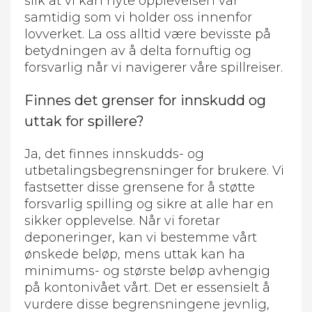
slik at vi kan nyte opplevelsen vår
samtidig som vi holder oss innenfor
lovverket. La oss alltid være bevisste på
betydningen av å delta fornuftig og
forsvarlig når vi navigerer våre spillreiser.
Finnes det grenser for innskudd og
uttak for spillere?
Ja, det finnes innskudds- og
utbetalingsbegrensninger for brukere. Vi
fastsetter disse grensene for å støtte
forsvarlig spilling og sikre at alle har en
sikker opplevelse. Når vi foretar
deponeringer, kan vi bestemme vårt
ønskede beløp, mens uttak kan ha
minimums- og største beløp avhengig
på kontonivået vårt. Det er essensielt å
vurdere disse begrensningene jevnlig,