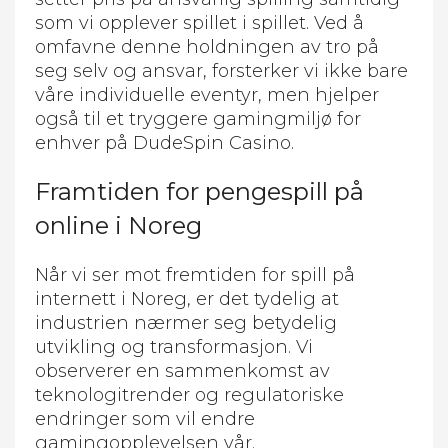
som vi opplever spillet i spillet. Ved å
omfavne denne holdningen av tro på
seg selv og ansvar, forsterker vi ikke bare
våre individuelle eventyr, men hjelper
også til et tryggere gamingmiljø for
enhver på DudeSpin Casino.
Framtiden for pengespill på
online i Noreg
Når vi ser mot fremtiden for spill på
internett i Noreg, er det tydelig at
industrien nærmer seg betydelig
utvikling og transformasjon. Vi
observerer en sammenkomst av
teknologitrender og regulatoriske
endringer som vil endre
gamingopplevelsen vår.