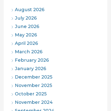
August 2026
July 2026
June 2026
May 2026
April 2026
March 2026
February 2026
January 2026
December 2025
November 2025
October 2025
November 2024
September 2024