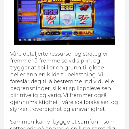
Våre detaljerte ressurser og strategier
fremmer å fremme selvdisiplin, og
trygger at spill er en grunn til glede
heller enn en kilde til belastning. Vi
foreslår deg til å bestemme individuelle
begrensninger, slik at spillopplevelsen
blir trivelig og varig. Vi fremmer også
gjennomsiktighet i våre spillpraksiser, og
styrker troverdighet og ansvarlighet.
Sammen kan vi bygge et samfunn som
setter pris på ansvarlig spilling samtidig