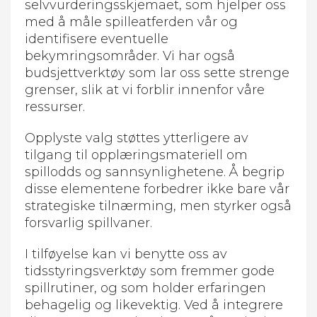
selvvurderingsskjemaet, som hjelper oss
med å måle spilleatferden vår og
identifisere eventuelle
bekymringsområder. Vi har også
budsjettverktøy som lar oss sette strenge
grenser, slik at vi forblir innenfor våre
ressurser.
Opplyste valg støttes ytterligere av
tilgang til opplæringsmateriell om
spillodds og sannsynlighetene. Å begrip
disse elementene forbedrer ikke bare vår
strategiske tilnærming, men styrker også
forsvarlig spillvaner.
I tilføyelse kan vi benytte oss av
tidsstyringsverktøy som fremmer gode
spillrutiner, og som holder erfaringen
behagelig og likevektig. Ved å integrere