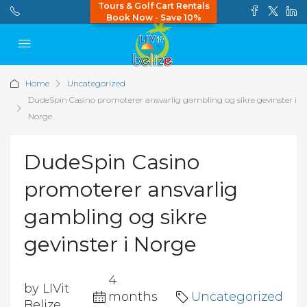
Tours & Golf Cart Rentals
Book Now - Save 10%
Home
Uncategorized
DudeSpin Casino promoterer ansvarlig gambling og sikre gevinster i
Norge
DudeSpin Casino
promoterer ansvarlig
gambling og sikre
gevinster i Norge
4
by LIVit
months
Uncategorized
Belize