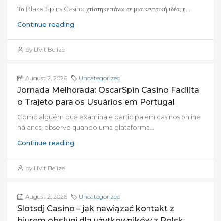
Το Blaze Spins Casino χτίστηκε πάνω σε μια κεντρική ιδέα: η...
Continue reading
by LIVit Belize
August 2, 2026
Uncategorized
Jornada Melhorada: OscarSpin Casino Facilita
o Trajeto para os Usuários em Portugal
Como alguém que examina e participa em casinos online
há anos, observo quando uma plataforma...
Continue reading
by LIVit Belize
August 2, 2026
Uncategorized
Slotsdj Casino – jak nawiązać kontakt z
biurem obsługi dla użytkowników z Polski