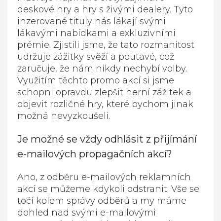
deskové hry a hry s živými dealery. Tyto
inzerované tituly nás lákají svými
lákavými nabídkami a exkluzivními
prémie. Zjistili jsme, že tato rozmanitost
udržuje zážitky svěží a poutavé, což
zaručuje, že nám nikdy nechybí volby.
Využitím těchto promo akcí si jsme
schopni opravdu zlepšit herní zážitek a
objevit rozličné hry, které bychom jinak
možná nevyzkoušeli.
Je možné se vždy odhlásit z přijímání
e-mailových propagačních akcí?
Ano, z odběru e-mailových reklamních
akcí se můžeme kdykoli odstranit. Vše se
točí kolem správy odběrů a my máme
dohled nad svými e-mailovými