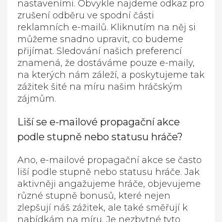
nastaveními. Obvykle najdeme odkaz pro
zrušení odběru ve spodní části
reklamních e-mailů. Kliknutím na něj si
můžeme snadno upravit, co budeme
přijímat. Sledování našich preferencí
znamená, že dostáváme pouze e-maily,
na kterých nám záleží, a poskytujeme tak
zážitek šité na míru našim hráčským
zájmům.
Liší se e-mailové propagační akce
podle stupně nebo statusu hráče?
Ano, e-mailové propagační akce se často
liší podle stupně nebo statusu hráče. Jak
aktivněji angažujeme hráče, objevujeme
různé stupně bonusů, které nejen
zlepšují náš zážitek, ale také směřují k
nabídkám na míru. Je nezbytné tyto