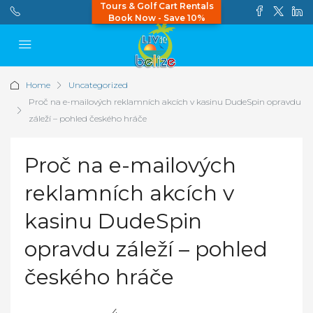
Tours & Golf Cart Rentals
Book Now - Save 10%
Home
Uncategorized
Proč na e-mailových reklamních akcích v kasinu DudeSpin opravdu
záleží – pohled českého hráče
Proč na e-mailových
reklamních akcích v
kasinu DudeSpin
opravdu záleží – pohled
českého hráče