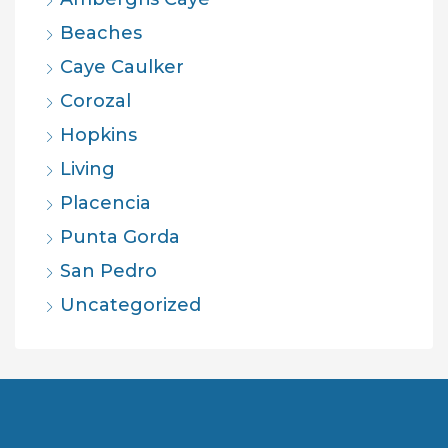
Beaches
Caye Caulker
Corozal
Hopkins
Living
Placencia
Punta Gorda
San Pedro
Uncategorized