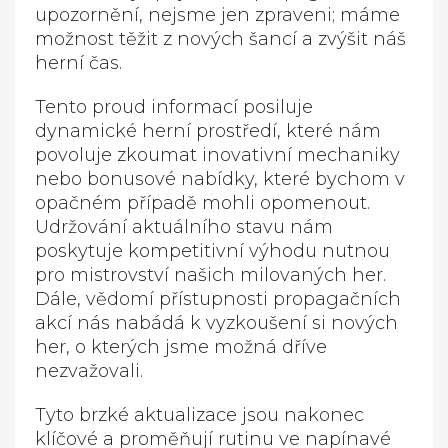
upozornění, nejsme jen zpraveni; máme
možnost těžit z nových šancí a zvýšit náš
herní čas.
Tento proud informací posiluje
dynamické herní prostředí, které nám
povoluje zkoumat inovativní mechaniky
nebo bonusové nabídky, které bychom v
opačném případě mohli opomenout.
Udržování aktuálního stavu nám
poskytuje kompetitivní výhodu nutnou
pro mistrovství našich milovaných her.
Dále, vědomí přístupnosti propagačních
akcí nás nabádá k vyzkoušení si nových
her, o kterých jsme možná dříve
nezvažovali.
Tyto brzké aktualizace jsou nakonec
klíčové a proměňují rutinu ve napínavé