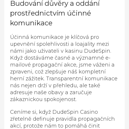
Budování důvěry a oddání
prostřednictvím účinné
komunikace
Účinná komunikace je klíčová pro
upevnění spolehlivosti a loajality mezi
námi jako uživateli v kasinu DudeSpin.
Když dostáváme časné a významné e-
mailové propagační akce, jsme váženi a
zpraveni, což zlepšuje náš kompletní
herní zážitek. Transparentní komunikace
nás nejen drží v přehledu, ale také
adresuje naše obavy a zaručuje
zákaznickou spokojenost.
Ceníme si, když DudeSpin Casino
zřetelně definuje pravidla propagačních
akcí, protože nám to pomáhá činit