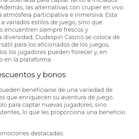
demás, las alternativas con crupier en vivo
 atmósfera participativa e inmersiva. Esta
a variados estilos de juego, sino que
s encuentren siempre frescos y
a diversidad, Dudespin Casino se coloca de
til para los aficionados de los juegos,
 los jugadores pueden florecer y, en
 en la plataforma.
escuentos y bonos
pueden beneficiarse de una variedad de
nes que enriquecen su aventura de juego.
olo para captar nuevas jugadores, sino
tentes, lo que les proporciona una beneficio
romociones destacadas: