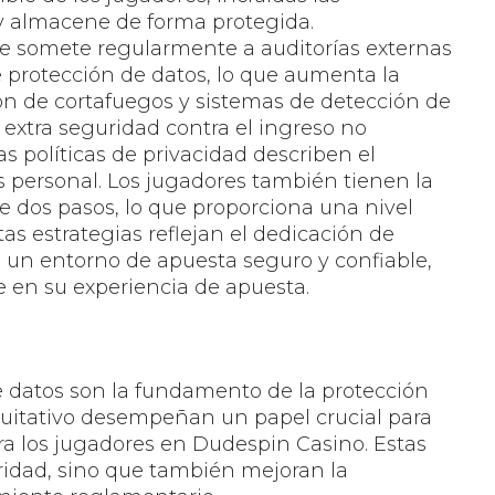
 y almacene de forma protegida.
e somete regularmente a auditorías externas
e protección de datos, lo que aumenta la
ción de cortafuegos y sistemas de detección de
extra seguridad contra el ingreso no
as políticas de privacidad describen el
s personal. Los jugadores también tienen la
de dos pasos, lo que proporciona una nivel
tas estrategias reflejan el dedicación de
 un entorno de apuesta seguro y confiable,
se en su experiencia de apuesta.
e datos son la fundamento de la protección
quitativo desempeñan un papel crucial para
ra los jugadores en Dudespin Casino. Estas
idad, sino que también mejoran la