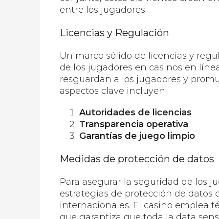
entre los jugadores.
Licencias y Regulación
Un marco sólido de licencias y regu
de los jugadores en casinos en lí
resguardan a los jugadores y prom
aspectos clave incluyen:
Autoridades de licencias
Transparencia operativa
Garantías de juego limpio
Medidas de protección de datos
Para asegurar la seguridad de los j
estrategias de protección de datos
internacionales. El casino emplea té
que garantiza que toda la data sensi