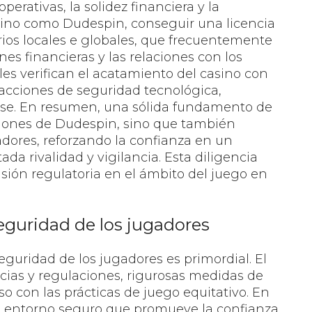
erativas, la solidez financiera y la
asino como Dudespin, conseguir una licencia
ios locales e globales, que frecuentemente
nes financieras y las relaciones con los
es verifican el acatamiento del casino con
s acciones de seguridad tecnológica,
base. En resumen, una sólida fundamento de
aciones de Dudespin, sino que también
dores, reforzando la confianza en un
 rivalidad y vigilancia. Esta diligencia
isión regulatoria en el ámbito del juego en
seguridad de los jugadores
eguridad de los jugadores es primordial. El
cias y regulaciones, rigurosas medidas de
 con las prácticas de juego equitativo. En
n entorno seguro que promueve la confianza