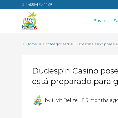
1-800-479-4439
Buy
Se
Home
Uncategorized
Dudespin Casino posee au
Dudespin Casino posee
está preparado para 
by LIVit Belize
5 months ag