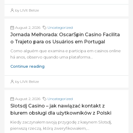
by LIVit Belize
August 2, 2026
Uncategorized
Jornada Melhorada: OscarSpin Casino Facilita
o Trajeto para os Usuários em Portugal
Como alguém que examina e participa em casinos online
há anos, observo quando uma plataforma...
Continue reading
by LIVit Belize
August 2, 2026
Uncategorized
Slotsdj Casino – jak nawiązać kontakt z
biurem obsługi dla użytkowników z Polski
Kiedy zaczynałem swoją przygodę z kasynem Slotsdj,
pierwszą rzeczą, którą zweryfikowałem,...