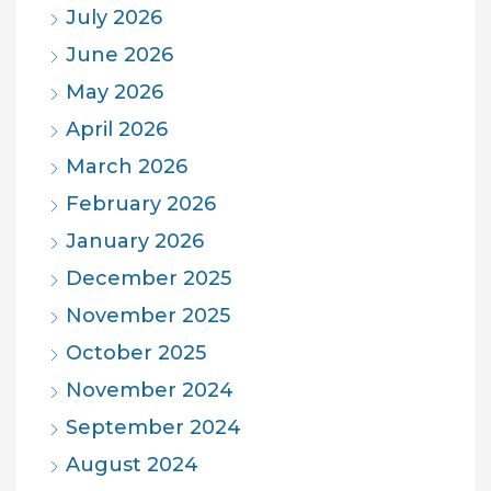
July 2026
June 2026
May 2026
April 2026
March 2026
February 2026
January 2026
December 2025
November 2025
October 2025
November 2024
September 2024
August 2024