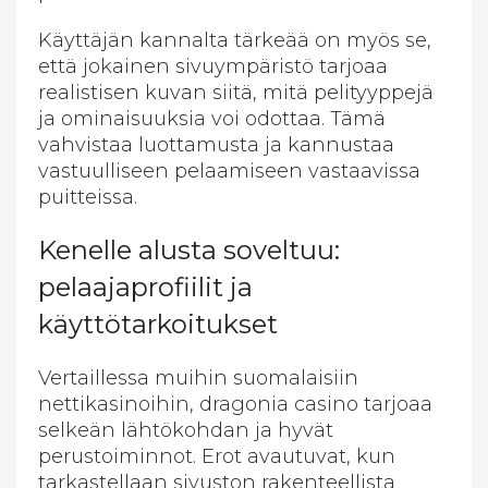
Käyttäjän kannalta tärkeää on myös se,
että jokainen sivuympäristö tarjoaa
realistisen kuvan siitä, mitä pelityyppejä
ja ominaisuuksia voi odottaa. Tämä
vahvistaa luottamusta ja kannustaa
vastuulliseen pelaamiseen vastaavissa
puitteissa.
Kenelle alusta soveltuu:
pelaajaprofiilit ja
käyttötarkoitukset
Vertaillessa muihin suomalaisiin
nettikasinoihin, dragonia casino tarjoaa
selkeän lähtökohdan ja hyvät
perustoiminnot. Erot avautuvat, kun
tarkastellaan sivuston rakenteellista