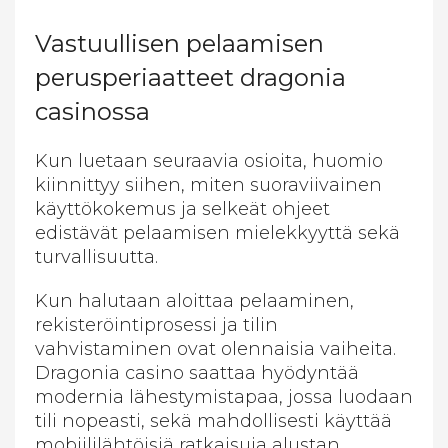
Vastuullisen pelaamisen
perusperiaatteet dragonia
casinossa
Kun luetaan seuraavia osioita, huomio
kiinnittyy siihen, miten suoraviivainen
käyttökokemus ja selkeät ohjeet
edistävät pelaamisen mielekkyyttä sekä
turvallisuutta.
Kun halutaan aloittaa pelaaminen,
rekisteröintiprosessi ja tilin
vahvistaminen ovat olennaisia vaiheita.
Dragonia casino saattaa hyödyntää
modernia lähestymistapaa, jossa luodaan
tili nopeasti, sekä mahdollisesti käyttää
mobiililähtöisiä ratkaisuja alustan