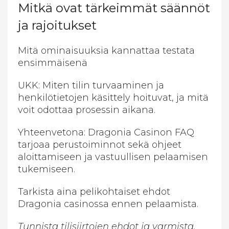
Mitkä ovat tärkeimmät säännöt
ja rajoitukset
Mitä ominaisuuksia kannattaa testata
ensimmäisenä
UKK: Miten tilin turvaaminen ja
henkilötietojen käsittely hoituvat, ja mitä
voit odottaa prosessin aikana.
Yhteenvetona: Dragonia Casinon FAQ
tarjoaa perustoiminnot sekä ohjeet
aloittamiseen ja vastuullisen pelaamisen
tukemiseen.
Tarkista aina pelikohtaiset ehdot
Dragonia casinossa ennen pelaamista.
Tunnista tilisiirtojen ehdot ja varmista,