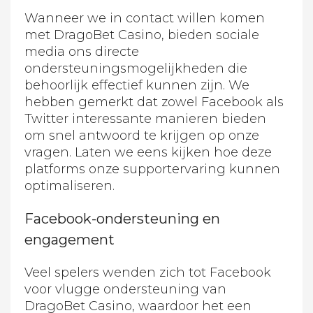
Wanneer we in contact willen komen
met DragoBet Casino, bieden sociale
media ons directe
ondersteuningsmogelijkheden die
behoorlijk effectief kunnen zijn. We
hebben gemerkt dat zowel Facebook als
Twitter interessante manieren bieden
om snel antwoord te krijgen op onze
vragen. Laten we eens kijken hoe deze
platforms onze supportervaring kunnen
optimaliseren.
Facebook-ondersteuning en
engagement
Veel spelers wenden zich tot Facebook
voor vlugge ondersteuning van
DragoBet Casino, waardoor het een