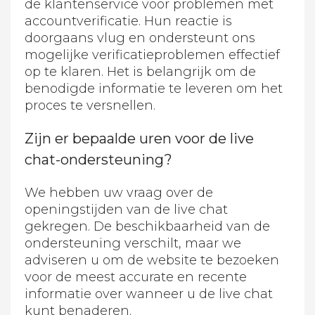
de klantenservice voor problemen met
accountverificatie. Hun reactie is
doorgaans vlug en ondersteunt ons
mogelijke verificatieproblemen effectief
op te klaren. Het is belangrijk om de
benodigde informatie te leveren om het
proces te versnellen.
Zijn er bepaalde uren voor de live
chat-ondersteuning?
We hebben uw vraag over de
openingstijden van de live chat
gekregen. De beschikbaarheid van de
ondersteuning verschilt, maar we
adviseren u om de website te bezoeken
voor de meest accurate en recente
informatie over wanneer u de live chat
kunt benaderen.