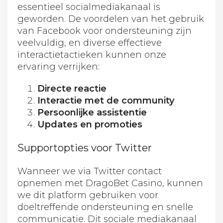
essentieel socialmediakanaal is
geworden. De voordelen van het gebruik
van Facebook voor ondersteuning zijn
veelvuldig, en diverse effectieve
interactietactieken kunnen onze
ervaring verrijken:
Directe reactie
Interactie met de community
Persoonlijke assistentie
Updates en promoties
Supportopties voor Twitter
Wanneer we via Twitter contact
opnemen met DragoBet Casino, kunnen
we dit platform gebruiken voor
doeltreffende ondersteuning en snelle
communicatie. Dit sociale mediakanaal