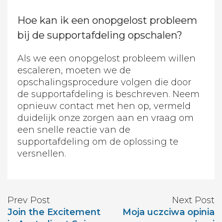
Hoe kan ik een onopgelost probleem
bij de supportafdeling opschalen?
Als we een onopgelost probleem willen
escaleren, moeten we de
opschalingsprocedure volgen die door
de supportafdeling is beschreven. Neem
opnieuw contact met hen op, vermeld
duidelijk onze zorgen aan en vraag om
een snelle reactie van de
supportafdeling om de oplossing te
versnellen.
Prev Post
Next Post
Join the Excitement
Moja uczciwa opinia