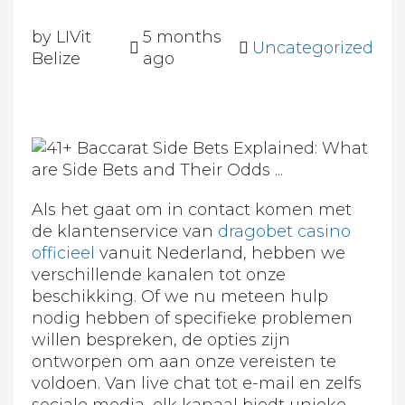
by LIVit
5 months
Uncategorized
Belize
ago
Als het gaat om in contact komen met
de klantenservice van
dragobet casino
officieel
vanuit Nederland, hebben we
verschillende kanalen tot onze
beschikking. Of we nu meteen hulp
nodig hebben of specifieke problemen
willen bespreken, de opties zijn
ontworpen om aan onze vereisten te
voldoen. Van live chat tot e-mail en zelfs