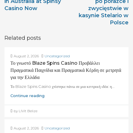
in Australia at Spinsy
po porażce i
Casino Now
zwycięstwie w
kasynie Stelario w
Polsce
Related posts
August 2, 2026
Uncategorized
Το γνωστό Blaze Spins Casino Προβάλλει
Πραγματικά Παιχνίδια και Πραγματικά Κέρδη σε μετρητά
για την Ελλάδα
Το Blaze Spins Casino χτίστηκε πάνω σε μια κεντρική ιδέα: η...
Continue reading
by LIVit Belize
August 2, 2026
Uncategorized