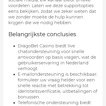
sociale media, elk kanaal biedt unieke
voordelen. Laten we deze supportopties
eens bekijken, zodat we zeker weten dat
we zonder moeite de hulp kunnen
krijgen die we nodig hebben.
Belangrijkste conclusies
DragoBet Casino biedt live
chatondersteuning voor snelle
antwoorden op basis vragen, wat de
gebruikerservaring in Nederland
verhoogt.
E-mailondersteuning is beschikbaar;
formuleer uw vraag helder voor een
snelle reactie met betrekking tot
identiteitsverificatie, uitbetalingen of
bonussen.
Telefonische ondersteuning biedt