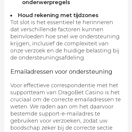
onderwerpregels
Houd rekening met tijdzones
Tot slot is het essentieel te herinneren
dat verschillende factoren kunnen
beïnvloeden hoe snel we ondersteuning
krijgen, inclusief de complexiteit van
onze verzoek en de huidige belasting bij
de ondersteuningsafdeling.
Emailadressen voor ondersteuning
Voor effectieve correspondentie met het
supportteam van DragoBet Casino is het
cruciaal om de correcte emailadressen te
weten. We raden aan om het daarvoor
bestemde support-e-mailadres te
gebruiken voor verzoeken, zodat uw
boodschap zeker bij de correcte sectie