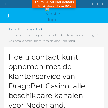
Tours & Golf Cart Rentals
Book Now - Save 10%
Home
Uncategorized
Hoe u contact kunt opnemen met de klantenservice van DragoBet
Casino: alle beschikbare kanalen voor Nederland.
Hoe u contact kunt
opnemen met de
klantenservice van
DragoBet Casino: alle
beschikbare kanalen
voor Nederland.