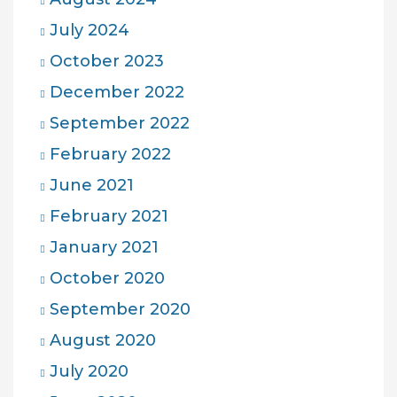
July 2024
October 2023
December 2022
September 2022
February 2022
June 2021
February 2021
January 2021
October 2020
September 2020
August 2020
July 2020