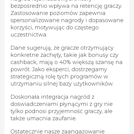
bezpośrednio wpływa na retencję graczy.
Zastosowanie poziomów zapewnia
spersonalizowane nagrody i dopasowane
korzyści, motywując do częstego
uczestnictwa.
Dane sugerują, że gracze otrzymujący
konkretne zachęty, takie jak bonusy czy
cashback, mają o 40% większą szansę na
powrót. Jako eksperci, dostrzegamy
strategiczną rolę tych programów w
utrzymaniu silnej bazy użytkowników.
Doskonała integracja nagród z
doświadczeniami płynącymi z gry nie
tylko podnosi przyjemność graczy, ale
także umacnia zaufanie.
Ostatecznie nasze zaangażowanie