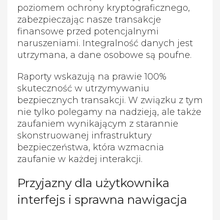
poziomem ochrony kryptograficznego,
zabezpieczając nasze transakcje
finansowe przed potencjalnymi
naruszeniami. Integralność danych jest
utrzymana, a dane osobowe są poufne.
Raporty wskazują na prawie 100%
skuteczność w utrzymywaniu
bezpiecznych transakcji. W związku z tym
nie tylko polegamy na nadzieją, ale także
zaufaniem wynikającym z starannie
skonstruowanej infrastruktury
bezpieczeństwa, która wzmacnia
zaufanie w każdej interakcji.
Przyjazny dla użytkownika
interfejs i sprawna nawigacja