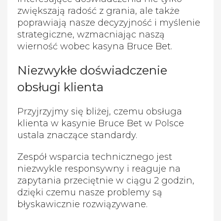
zwiększają radość z grania, ale także
poprawiają nasze decyzyjność i myślenie
strategiczne, wzmacniając naszą
wierność wobec kasyna Bruce Bet.
Niezwykłe doświadczenie
obsługi klienta
Przyjrzyjmy się bliżej, czemu obsługa
klienta w kasynie Bruce Bet w Polsce
ustala znaczące standardy.
Zespół wsparcia technicznego jest
niezwykle responsywny i reaguje na
zapytania przeciętnie w ciągu 2 godzin,
dzięki czemu nasze problemy są
błyskawicznie rozwiązywane.