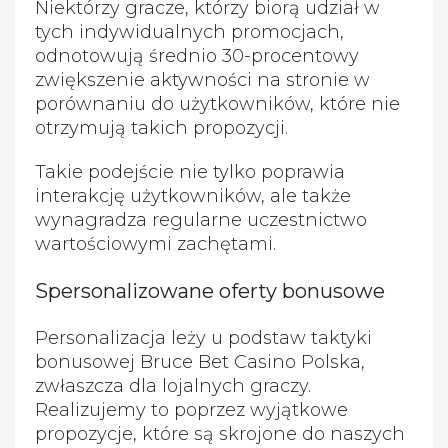
Niektórzy gracze, którzy biorą udział w
tych indywidualnych promocjach,
odnotowują średnio 30-procentowy
zwiększenie aktywności na stronie w
porównaniu do użytkowników, które nie
otrzymują takich propozycji.
Takie podejście nie tylko poprawia
interakcję użytkowników, ale także
wynagradza regularne uczestnictwo
wartościowymi zachętami.
Spersonalizowane oferty bonusowe
Personalizacja leży u podstaw taktyki
bonusowej Bruce Bet Casino Polska,
zwłaszcza dla lojalnych graczy.
Realizujemy to poprzez wyjątkowe
propozycje, które są skrojone do naszych