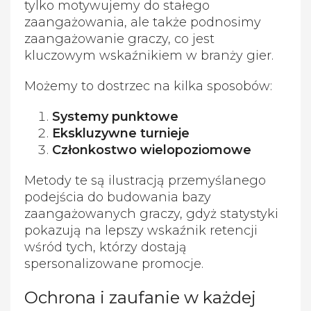
tylko motywujemy do stałego
zaangażowania, ale także podnosimy
zaangażowanie graczy, co jest
kluczowym wskaźnikiem w branży gier.
Możemy to dostrzec na kilka sposobów:
Systemy punktowe
Ekskluzywne turnieje
Członkostwo wielopoziomowe
Metody te są ilustracją przemyślanego
podejścia do budowania bazy
zaangażowanych graczy, gdyż statystyki
pokazują na lepszy wskaźnik retencji
wśród tych, którzy dostają
spersonalizowane promocje.
Ochrona i zaufanie w każdej