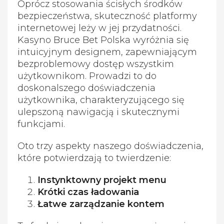
Oprócz stosowania ścisłych środków
bezpieczeństwa, skuteczność platformy
internetowej leży w jej przydatności.
Kasyno Bruce Bet Polska wyróżnia się
intuicyjnym designem, zapewniającym
bezproblemowy dostęp wszystkim
użytkownikom. Prowadzi to do
doskonalszego doświadczenia
użytkownika, charakteryzującego się
ulepszoną nawigacją i skutecznymi
funkcjami.
Oto trzy aspekty naszego doświadczenia,
które potwierdzają to twierdzenie:
Instynktowny projekt menu
Krótki czas ładowania
Łatwe zarządzanie kontem