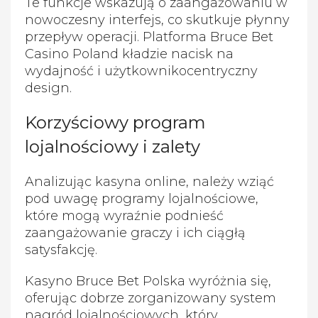
Te funkcje wskazują o zaangażowaniu w
nowoczesny interfejs, co skutkuje płynny
przepływ operacji. Platforma Bruce Bet
Casino Poland kładzie nacisk na
wydajność i użytkownikocentryczny
design.
Korzyściowy program
lojalnościowy i zalety
Analizując kasyna online, należy wziąć
pod uwagę programy lojalnościowe,
które mogą wyraźnie podnieść
zaangażowanie graczy i ich ciągłą
satysfakcję.
Kasyno Bruce Bet Polska wyróżnia się,
oferując dobrze zorganizowany system
nagród lojalnościowych, który