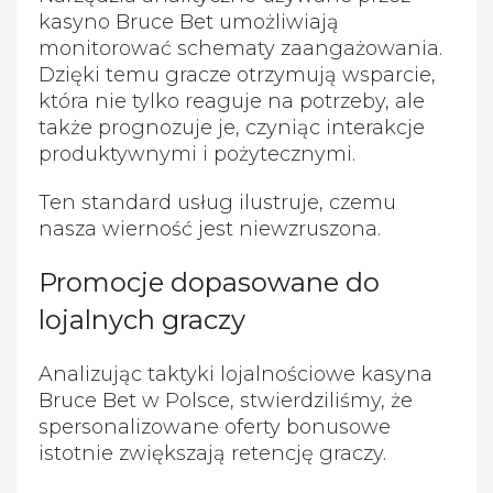
kasyno Bruce Bet umożliwiają
monitorować schematy zaangażowania.
Dzięki temu gracze otrzymują wsparcie,
która nie tylko reaguje na potrzeby, ale
także prognozuje je, czyniąc interakcje
produktywnymi i pożytecznymi.
Ten standard usług ilustruje, czemu
nasza wierność jest niewzruszona.
Promocje dopasowane do
lojalnych graczy
Analizując taktyki lojalnościowe kasyna
Bruce Bet w Polsce, stwierdziliśmy, że
spersonalizowane oferty bonusowe
istotnie zwiększają retencję graczy.