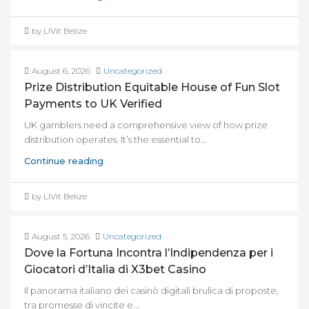
by LIVit Belize
August 6, 2026
Uncategorized
Prize Distribution Equitable House of Fun Slot
Payments to UK Verified
UK gamblers need a comprehensive view of how prize
distribution operates. It’s the essential to...
Continue reading
by LIVit Belize
August 5, 2026
Uncategorized
Dove la Fortuna Incontra l’Indipendenza per i
Giocatori d’Italia di X3bet Casino
Il panorama italiano dei casinò digitali brulica di proposte,
tra promesse di vincite e...