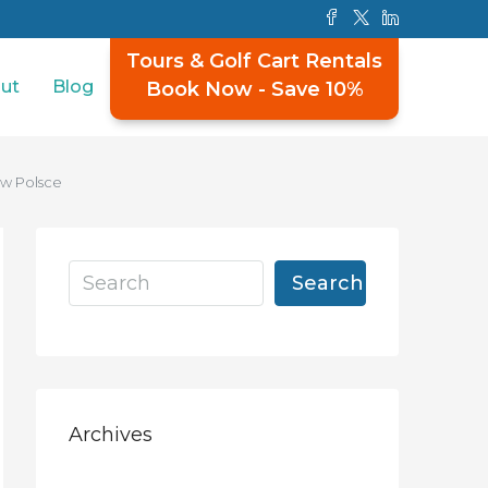
Tours & Golf Cart Rentals
ut
Blog
Book Now - Save 10%
 w Polsce
Search
Archives