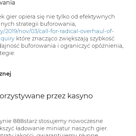
wania
 gier opiera się nie tylko od efektywnych
nych strategii buforowania,
/2019/nov/03/call-for-radical-overhaul-of-
nquiry
które znacząco zwiększają szybkość
ajność buforowania i ograniczyć opóźnienia,
tegie:
znej
korzystywane przez kasyno
nie 888starz stosujemy nowoczesne
ększyć ładowanie miniatur naszych gier.
traty jakości, gwarantujemy płynne