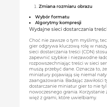
Zmiana rozmiaru obrazu
Wybór formatu
Algorytmy kompresji
Wydajne sieci dostarczania treśc
Choć nie zawsze o tym myślimy, tec
gier odgrywa kluczową rolę w nasz
sieci dostarczania treści (CDN) sto
zapewnić szybkie i niezawodne łado
rozpowszechniając treści w sieci se
muszą przebyć dane. Oznacza to, ż
miniatury pojawiają się niemal nat
zaangażowania. Badając zawiłości t
dostarczanie miniatur gier to nie t
nowoczesnego grania. Korzystanie z
więź z grami, które uwielbiamy.