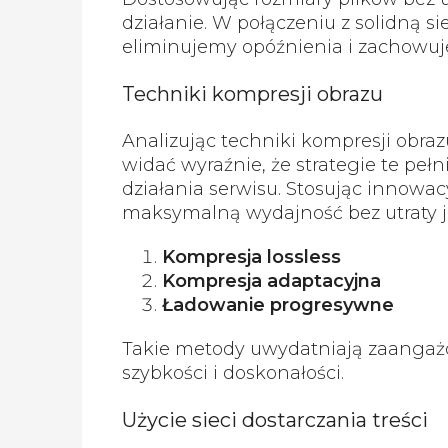
działanie. W połączeniu z solidną si
eliminujemy opóźnienia i zachowu
Techniki kompresji obrazu
Analizując techniki kompresji obra
widać wyraźnie, że strategie te pe
działania serwisu. Stosując innowa
maksymalną wydajność bez utraty ja
Kompresja lossless
Kompresja adaptacyjna
Ładowanie progresywne
Takie metody uwydatniają zaanga
szybkości i doskonałości.
Użycie sieci dostarczania treści