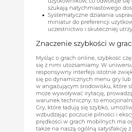
użytkowników, co odwołuje się 
szukają natychmiastowego dos
Systematyczne działania uspraw
miniatur do preferencji użytko
uczestnictwo i skuteczniej utrz
Znaczenie szybkości w gra
Myśląc o grach online, szybkość czę
się z nimi utożsamiamy. W uniwers
responsywny interfejs istotnie zwi
się po dynamicznych menu gry lub 
w angażującym środowisku, które s
może wywoływać irytację, prowadząc
warunek techniczny; to emocjonaln
Gry, które ładują się szybko, umożli
wzbudzając poczucie pilności i ekscy
prędkości w grach mobilnych ma ogr
także na naszą ogólną satysfakcję z