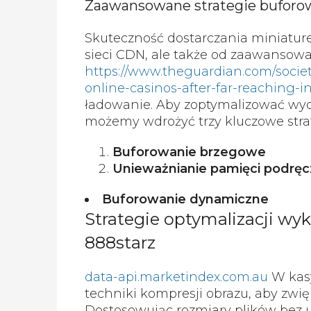
Zaawansowane strategie buforo
Skuteczność dostarczania miniaturek
sieci CDN, ale także od zaawansowa
https://www.theguardian.com/society
online-casinos-after-far-reaching-i
ładowanie. Aby zoptymalizować wyd
możemy wdrożyć trzy kluczowe stra
Buforowanie brzegowe
Unieważnianie pamięci podręc
Buforowanie dynamiczne
Strategie optymalizacji wy
888starz
data-api.marketindex.com.au
W kasy
techniki kompresji obrazu, aby zwi
Dostosowując rozmiary plików bez u