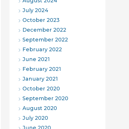
August 2024
July 2024
October 2023
December 2022
September 2022
February 2022
June 2021
February 2021
January 2021
October 2020
September 2020
August 2020
July 2020
June 2020