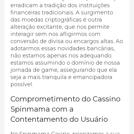
erradicam a tradição dos instituições
financeiras tradicionais. A surgimento
das moedas criptográficas é outra
alteração excitante, que nos permite
interagir sem nos afligirmos com
conversão de divisa ou encargos altas. Ao
adotarmos essas novidades bancárias,
não estamos apenas nos adequando;
estamos assumindo o domínio de nossa
jornada de game, assegurando que ela
seja a mais tranquila e emancipadora
possível.
Comprometimento do Cassino
Spinmama com a
Contentamento do Usuário