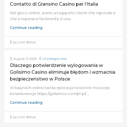
Contatto di Gransino Casino per l’Italia
Nel gioco online, avere un supporto clienti che risponde e
che si reperisce facilmente è una...
Continue reading
by LIVit Belize
August 3, 2026
Uncategorized
Dlaczego potwierdzenie wylogowania w
Golisimo Casino eliminuje błędom i wzmacnia
bezpieczeństwo w Polsce
W kasynach online każda operacja na koncie ma swoje
konsekwencje https://golisimoo.com/pl-pl/....
Continue reading
by LIVit Belize