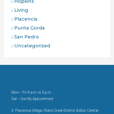
Hopkins
Living
Placencia
Punta Gorda
San Pedro
Uncategorized
Mon – Fri 9 a.m. to 5 p.m.
Sat – Sun By Appointment
Placencia Village, Stann Creek District, Belize, Central