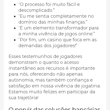
“O processo foi muito fácil e
descomplicado.”
“Eu me sentia completamente no
domínio das minhas finanças.”
“É um elemento transformador para
a minha vivência de jogos online.”
“Por fim, um casino que foca em as
demandas dos jogadores!”
Esses testemunhos de jogadores
demonstram o quanto o acesso
instantâneo aos recursos é importante
para nós, oferecendo não apenas
autonomia, mas também confiança e
satisfação em nossa vivência de jogatina.
Estamos muito felizes em participar da
sua trajetória!
O porvir das soluções bancárias