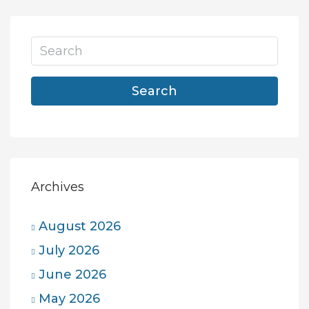
Search
Archives
August 2026
July 2026
June 2026
May 2026