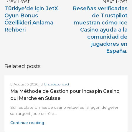
Prev Post
Next Post
Türkiye’de için JetX
Reseñas verificadas
Oyun Bonus
de Trustpilot
Özellikleri Anlama
muestran cómo Ice
Rehberi
Casino ayuda a la
comunidad de
jugadores en
España.
Related posts
August 5, 2026
Uncategorized
Ma Méthode de Gestion pour Incaspin Casino
qui Marche en Suisse
Sur les plateformes de casino virtuelles, la façon de gérer
son argent joue un rôle...
Continue reading