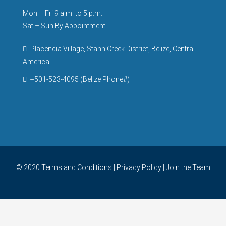
Mon – Fri 9 a.m. to 5 p.m.
Sat – Sun By Appointment
Placencia Village, Stann Creek District, Belize, Central
America
+501-523-4095 (Belize Phone#)
© 2020
Terms and Conditions
|
Privacy Policy
|
Join the Team