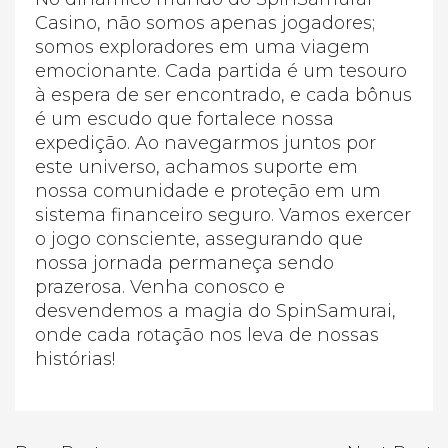
Casino, não somos apenas jogadores;
somos exploradores em uma viagem
emocionante. Cada partida é um tesouro
à espera de ser encontrado, e cada bônus
é um escudo que fortalece nossa
expedição. Ao navegarmos juntos por
este universo, achamos suporte em
nossa comunidade e proteção em um
sistema financeiro seguro. Vamos exercer
o jogo consciente, assegurando que
nossa jornada permaneça sendo
prazerosa. Venha conosco e
desvendemos a magia do SpinSamurai,
onde cada rotação nos leva de nossas
histórias!