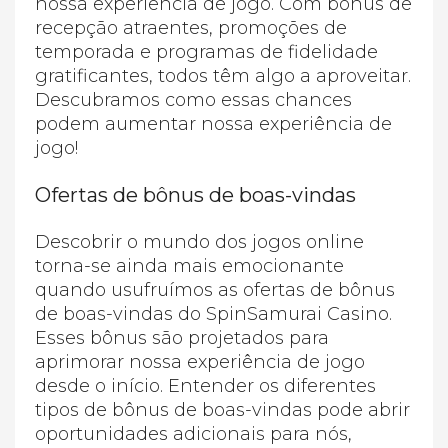
nossa experiência de jogo. Com bônus de
recepção atraentes, promoções de
temporada e programas de fidelidade
gratificantes, todos têm algo a aproveitar.
Descubramos como essas chances
podem aumentar nossa experiência de
jogo!
Ofertas de bônus de boas-vindas
Descobrir o mundo dos jogos online
torna-se ainda mais emocionante
quando usufruímos as ofertas de bônus
de boas-vindas do SpinSamurai Casino.
Esses bônus são projetados para
aprimorar nossa experiência de jogo
desde o início. Entender os diferentes
tipos de bônus de boas-vindas pode abrir
oportunidades adicionais para nós,