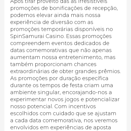
Após tirar proveito das as irresistíveis
promoções de bonificações de recepção,
podemos elevar ainda mais nossa
experiência de diversão com as
promoções temporárias disponíveis no
SpinSamurai Casino. Essas promoções
compreendem eventos dedicados de
datas comemorativas que não apenas
aumentam nossa entretenimento, mas
também proporcionam chances
extraordinárias de obter grandes prêmios.
As promoções por duração específica
durante os tempos de festa criam uma
ambiente singular, encorajando-nos a
experimentar novos jogos e potencializar
nosso potencial. Com incentivos
escolhidos com cuidado que se ajustam
a cada data comemorativa, nos veremos
envolvidos em experiências de aposta