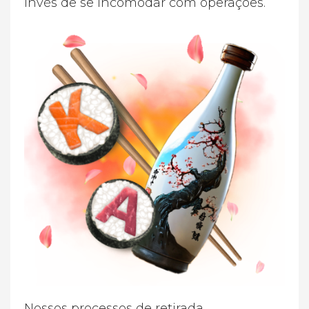
invés de se incomodar com operações.
Nossos processos de retirada