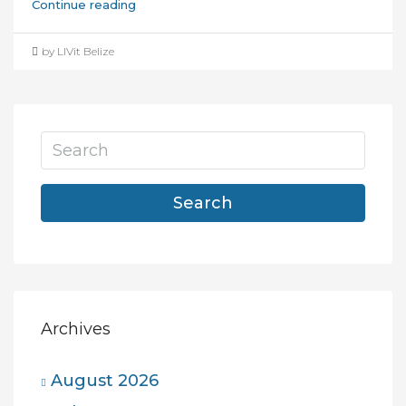
Continue reading
by LIVit Belize
Search
Archives
August 2026