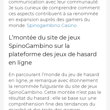
communication avec leur communauté.
Je suis curieux de comprendre comment
ces aspects contribuent à sa renommée
en expansion auprès des gamers du
monde.
Spinogambino Casino
L’montée du site de jeux
SpinoGambino sur la
plateforme des jeux de hasard
en ligne
En parcourant l’monde du jeu de hasard
en ligne, je remarque avec étonnement
la renommée fulgurante du site de jeux
SpinoGambino. Cette montée n’est pas le
résultat du hasard ; elle se base sur une
compréhension fine des tendances du