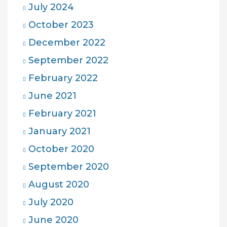
July 2024
October 2023
December 2022
September 2022
February 2022
June 2021
February 2021
January 2021
October 2020
September 2020
August 2020
July 2020
June 2020