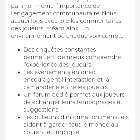
par moi-même l’importance de
l’engagement communautaire. Nous
accueillons avec joie les commentaires
des joueurs, créant ainsi un
environnement où chaque voix compte.
Des enquêtes constantes
permettent de mieux comprendre
l’expérience des joueurs.
Les événements en direct
encouragent l’interaction et la
camaraderie entre les joueurs.
Un forum dédié permet aux joueurs
de échanger leurs témoignages et
suggestions.
Les bulletins d’information mensuels
aident à garder tout le monde au
courant et impliqué.