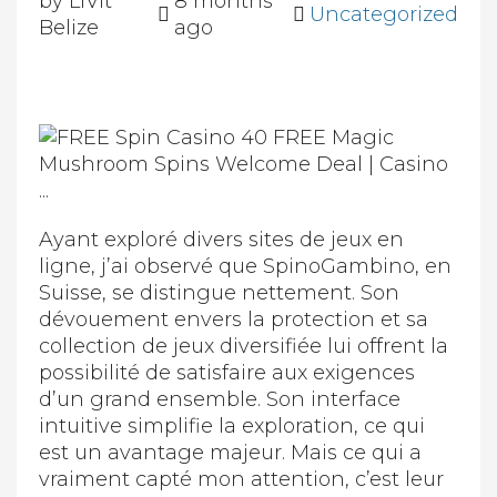
by LIVit
8 months
Uncategorized
Belize
ago
Ayant exploré divers sites de jeux en
ligne, j’ai observé que SpinoGambino, en
Suisse, se distingue nettement. Son
dévouement envers la protection et sa
collection de jeux diversifiée lui offrent la
possibilité de satisfaire aux exigences
d’un grand ensemble. Son interface
intuitive simplifie la exploration, ce qui
est un avantage majeur. Mais ce qui a
vraiment capté mon attention, c’est leur