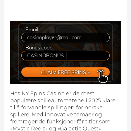
Hos NY Spins Casino er de mest
populære spilleautomatene i 2025 klare
til å forvandle spillingen for norske
spillere. Med innovative temaer og
fremragende funksjoner får titler som
«Mystic Reels» og «Galactic Quest»