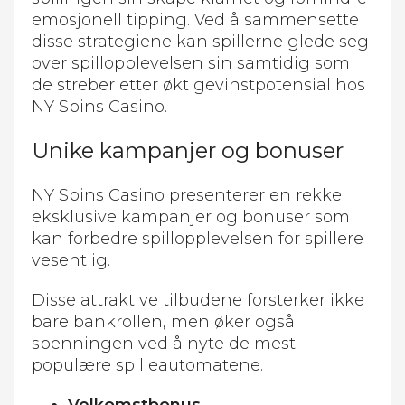
emosjonell tipping. Ved å sammensette
disse strategiene kan spillerne glede seg
over spillopplevelsen sin samtidig som
de streber etter økt gevinstpotensial hos
NY Spins Casino.
Unike kampanjer og bonuser
NY Spins Casino presenterer en rekke
eksklusive kampanjer og bonuser som
kan forbedre spillopplevelsen for spillere
vesentlig.
Disse attraktive tilbudene forsterker ikke
bare bankrollen, men øker også
spenningen ved å nyte de mest
populære spilleautomatene.