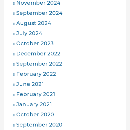
November 2024
September 2024
August 2024
July 2024
October 2023
December 2022
September 2022
February 2022
June 2021
February 2021
January 2021
October 2020
September 2020