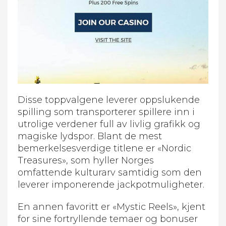
Disse toppvalgene leverer oppslukende
spilling som transporterer spillere inn i
utrolige verdener full av livlig grafikk og
magiske lydspor. Blant de mest
bemerkelsesverdige titlene er «Nordic
Treasures», som hyller Norges
omfattende kulturarv samtidig som den
leverer imponerende jackpotmuligheter.
En annen favoritt er «Mystic Reels», kjent
for sine fortryllende temaer og bonuser