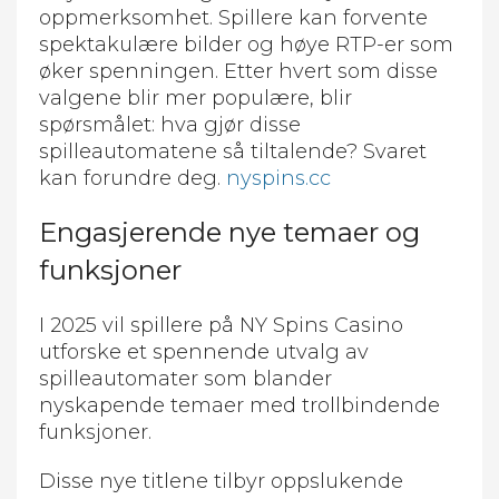
oppmerksomhet. Spillere kan forvente
spektakulære bilder og høye RTP-er som
øker spenningen. Etter hvert som disse
valgene blir mer populære, blir
spørsmålet: hva gjør disse
spilleautomatene så tiltalende? Svaret
kan forundre deg.
nyspins.cc
Engasjerende nye temaer og
funksjoner
I 2025 vil spillere på NY Spins Casino
utforske et spennende utvalg av
spilleautomater som blander
nyskapende temaer med trollbindende
funksjoner.
Disse nye titlene tilbyr oppslukende