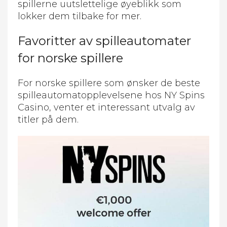
spillerne uutslettelige øyeblikk som
lokker dem tilbake for mer.
Favoritter av spilleautomater
for norske spillere
For norske spillere som ønsker de beste
spilleautomatopplevelsene hos NY Spins
Casino, venter et interessant utvalg av
titler på dem.