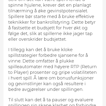
spinne hjulene, krever det en planlagt
tilnærming å øke gevinstpotensialet.
Spillere bør starte med å bruke effektive
teknikker for bankrollstyring. Dette betyr
å fastsette et budsjett for hver økt og
følge det, slik at spillerne ikke jager tap
eller overskrider budsjettet.
I tillegg kan det å bruke kloke
spillstrategier forbedre sjansene for å
vinne. Dette omfatter å plukke
spilleautomater med høyere RTP (Return
to Player) prosenter og gripe volatiliteten
i hvert spill. Å lære om bonusfunksjoner
og gevinstlinjer kan også resultere i
bedre avgjørelser under spillingen.
Til slutt kan det å ta pauser og evaluere
spillingen sin skape klarhet og forhindre