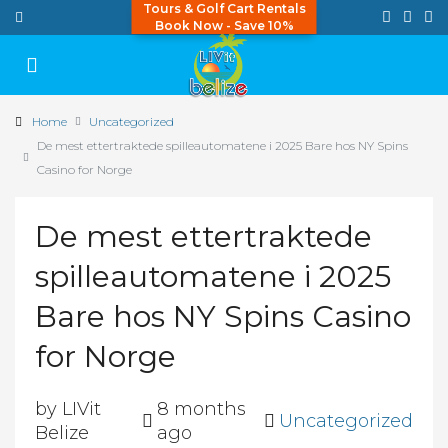
Tours & Golf Cart Rentals
Book Now - Save 10%
Home
Uncategorized
De mest ettertraktede spilleautomatene i 2025 Bare hos NY Spins
Casino for Norge
De mest ettertraktede
spilleautomatene i 2025
Bare hos NY Spins Casino
for Norge
by LIVit
8 months
Uncategorized
Belize
ago