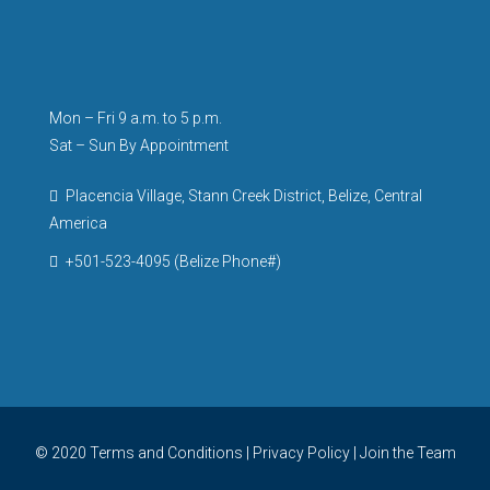
Mon – Fri 9 a.m. to 5 p.m.
Sat – Sun By Appointment
Placencia Village, Stann Creek District, Belize, Central
America
+501-523-4095 (Belize Phone#)
© 2020
Terms and Conditions
|
Privacy Policy
|
Join the Team