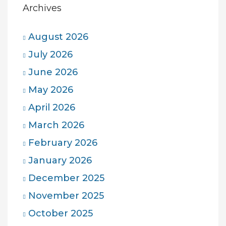
Archives
August 2026
July 2026
June 2026
May 2026
April 2026
March 2026
February 2026
January 2026
December 2025
November 2025
October 2025