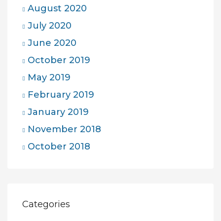
August 2020
July 2020
June 2020
October 2019
May 2019
February 2019
January 2019
November 2018
October 2018
Categories