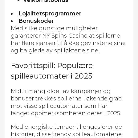
Velkomstbonus
Lojalitetsprogrammer
Bonuskoder
Med slike gunstige muligheter
garanterer NY Spins Casino at spillerne
har flere sjanser til å øke gevinstene sine
og ha glede av spilløktene sine.
Favorittspill: Populære
spilleautomater i 2025
Midt i mangfoldet av kampanjer og
bonuser trekkes spillerne i økende grad
mot visse spilleautomater som har
fanget oppmerksomheten deres i 2025.
Med energiske temaer til engasjerende
historier, disse trendy spilleautomatene