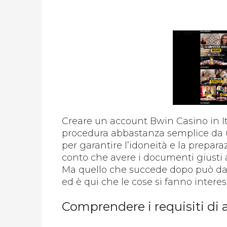
Creare un account Bwin Casino in It
procedura abbastanza semplice da u
per garantire l’idoneità e la prepara
conto che avere i documenti giusti 
Ma quello che succede dopo può davv
ed è qui che le cose si fanno interes
Comprendere i requisiti di 