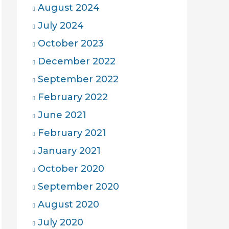
August 2024
July 2024
October 2023
December 2022
September 2022
February 2022
June 2021
February 2021
January 2021
October 2020
September 2020
August 2020
July 2020