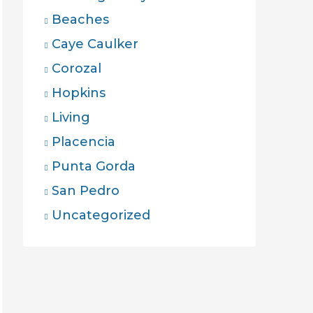
Beaches
Caye Caulker
Corozal
Hopkins
Living
Placencia
Punta Gorda
San Pedro
Uncategorized