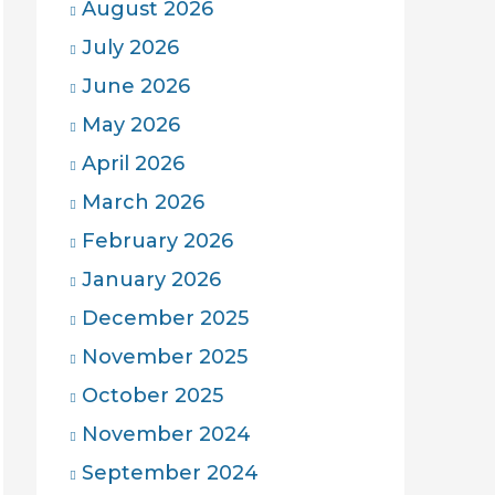
August 2026
July 2026
June 2026
May 2026
April 2026
March 2026
February 2026
January 2026
December 2025
November 2025
October 2025
November 2024
September 2024