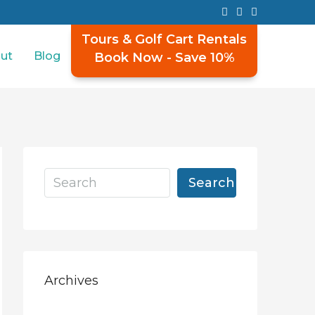
Tours & Golf Cart Rentals
ut
Blog
Book Now - Save 10%
Search
Archives