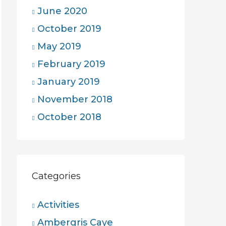
June 2020
October 2019
May 2019
February 2019
January 2019
November 2018
October 2018
Categories
Activities
Ambergris Caye