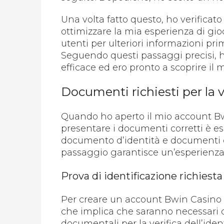
Una volta fatto questo, ho verificat
ottimizzare la mia esperienza di gioc
utenti per ulteriori informazioni pr
Seguendo questi passaggi precisi, 
efficace ed ero pronto a scoprire il
Documenti richiesti per la v
Quando ho aperto il mio account Bw
presentare i documenti corretti è ess
documento d’identità e documenti c
passaggio garantisce un’esperienza 
Prova di identificazione richiesta
Per creare un account Bwin Casino è n
che implica che saranno necessari d
documentali per la verifica dell’id