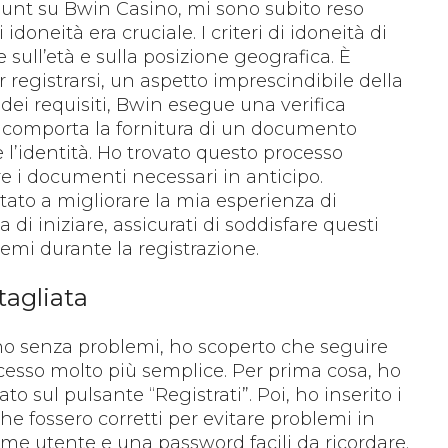
unt su Bwin Casino, mi sono subito reso
doneità era cruciale. I criteri di idoneità di
ull’età e sulla posizione geografica. È
registrarsi, un aspetto imprescindibile della
to dei requisiti, Bwin esegue una verifica
iò comporta la fornitura di un documento
e l’identità. Ho trovato questo processo
 i documenti necessari in anticipo.
tato a migliorare la mia esperienza di
 di iniziare, assicurati di soddisfare questi
blemi durante la registrazione.
tagliata
no senza problemi, ho scoperto che seguire
ocesso molto più semplice. Per prima cosa, ho
ato sul pulsante “Registrati”. Poi, ho inserito i
he fossero corretti per evitare problemi in
me utente e una password facili da ricordare.