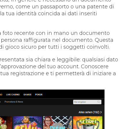
governo, come un passaporto o una patente di
a tua identità coincida ai dati inseriti
na foto recente con in mano un documento
 la persona raffigurata nel documento. Questa
gioco sicuro per tutti i soggetti coinvolti.
sentata sia chiara e leggibile: qualsiasi dato
l’approvazione del tuo account. Conoscere
tua registrazione e ti permetterà di iniziare a