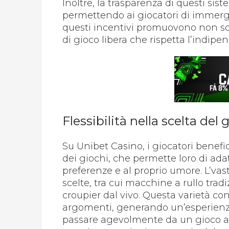
Inoltre, la trasparenza di questi si
permettendo ai giocatori di immerge
questi incentivi promuovono non so
di gioco libera che rispetta l’indipe
Flessibilità nella scelta del 
Su Unibet Casino, i giocatori benefic
dei giochi, che permette loro di adat
preferenze e al proprio umore. L’v
scelte, tra cui macchine a rullo trad
croupier dal vivo. Questa varietà con
argomenti, generando un’esperienza
passare agevolmente da un gioco all’