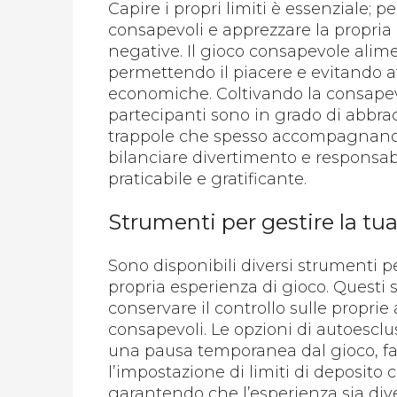
Capire i propri limiti è essenziale; p
consapevoli e apprezzare la propria
negative. Il gioco consapevole alime
permettendo il piacere e evitando a
economiche. Coltivando la consapevol
partecipanti sono in grado di abbr
trappole che spesso accompagnano un
bilanciare divertimento e responsabi
praticabile e gratificante.
Strumenti per gestire la tu
Sono disponibili diversi strumenti per
propria esperienza di gioco. Questi
conservare il controllo sulle proprie 
consapevoli. Le opzioni di autoesclu
una pausa temporanea dal gioco, fav
l’impostazione di limiti di deposito 
garantendo che l’esperienza sia dive