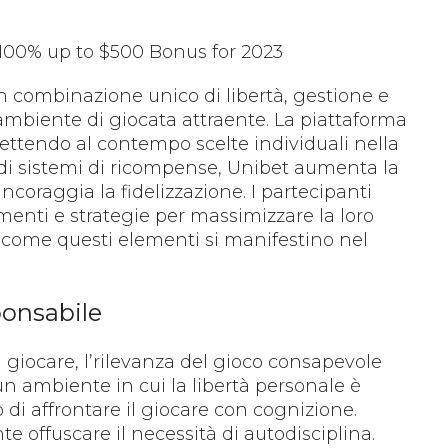
n combinazione unico di libertà, gestione e
ambiente di giocata attraente. La piattaforma
mettendo al contempo scelte individuali nella
di sistemi di ricompense, Unibet aumenta la
ncoraggia la fidelizzazione. I partecipanti
umenti e strategie per massimizzare la loro
 come questi elementi si manifestino nel
ponsabile
 giocare, l’rilevanza del gioco consapevole
n ambiente in cui la libertà personale è
di affrontare il giocare con cognizione.
te offuscare il necessità di autodisciplina.