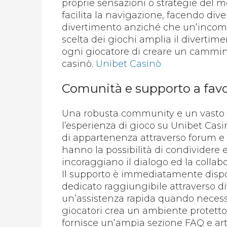
proprie sensazioni o strategie del m
facilita la navigazione, facendo dive
divertimento anziché che un’incombe
scelta dei giochi amplia il divertim
ogni giocatore di creare un cammino
casinò.
Unibet Casinò
Comunità e supporto a favor
Una robusta community e un vasto s
l’esperienza di gioco su Unibet Ca
di appartenenza attraverso forum e g
hanno la possibilità di condividere 
incoraggiano il dialogo ed la collabo
Il supporto è immediatamente dispon
dedicato raggiungibile attraverso div
un’assistenza rapida quando necess
giocatori crea un ambiente protetto in
fornisce un’ampia sezione FAQ e art