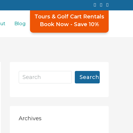
Tours & Golf Cart Rentals
ut
Blog
Book Now - Save 10%
Search
Archives