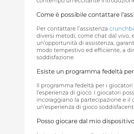
contempo un’eccitante introduzione
Come è possibile contattare l’ass
Per contattare l’assistenza
crunchb
diversi metodi, come chat dal vivo, 
un’opportunità di assistenza, garan
modo tempestivo ed efficiente, a dim
soddisfazione.
Esiste un programma fedeltà per i
Il programma fedeltà per i giocatori 
l’esperienza di gioco. I giocatori po
incoraggiano la partecipazione e il
un’esperienza di gioco soddisfacent
Posso giocare dal mio dispositiv