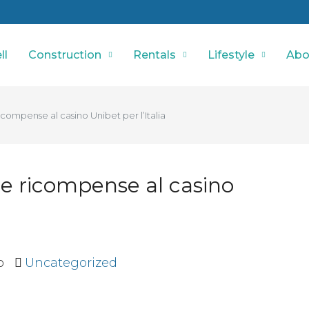
ll
Construction
Rentals
Lifestyle
Abo
ricompense al casino Unibet per l’Italia
à e ricompense al casino
o
Uncategorized