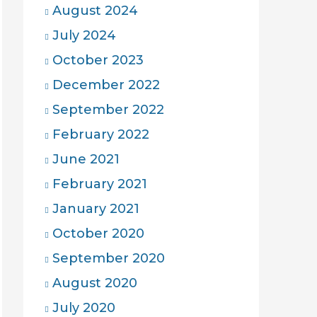
August 2024
July 2024
October 2023
December 2022
September 2022
February 2022
June 2021
February 2021
January 2021
October 2020
September 2020
August 2020
July 2020