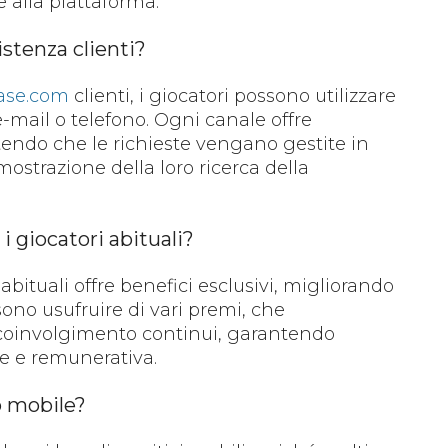
 alla piattaforma.
istenza clienti?
ase.com
clienti, i giocatori possono utilizzare
e-mail o telefono. Ogni canale offre
tendo che le richieste vengano gestite in
ostrazione della loro ricerca della
 giocatori abituali?
abituali offre benefici esclusivi, migliorando
ssono usufruire di vari premi, che
 coinvolgimento continui, garantendo
e e remunerativa.
o mobile?