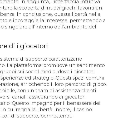
omento. In aggiunta, l’interfaccia intuitiva
ntare la scoperta di nuovi giochi favoriti un
nza. In conclusione, questa libertà nella
ento e incoraggia la interesse, permettendo a
 singolare all’interno dell’ambiente del
e di i giocatori
istema di supporto caratterizzano
sino. La piattaforma promuove un sentimento
ruppi sui social media, dove i giocatori
esperienze ed strategie. Questi spazi comuni
razione, arricchendo il loro percorso di gioco.
ibile, con un team di assistenza clienti
ersi canali, assicurando ai giocatori
ario. Questo impegno per il benessere dei
 cui regna la libertà. Inoltre, il casinò
icoli di supporto, permettendo