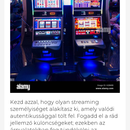
Kezd azzal, hogy olyan streaming
személyiséget alakítasz ki, amely valódi
autentikussággal tölt fel. Fogadd el a rád
jellemző különcségeket; ezekben az