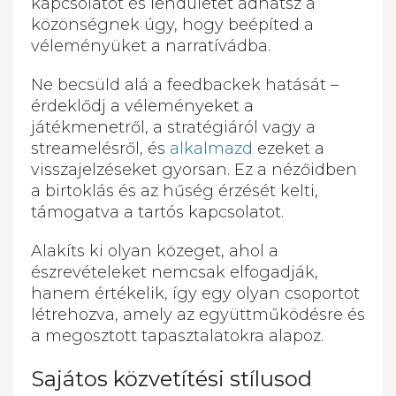
kapcsolatot és lendületet adhatsz a
közönségnek úgy, hogy beépíted a
véleményüket a narratívádba.
Ne becsüld alá a feedbackek hatását –
érdeklődj a véleményeket a
játékmenetről, a stratégiáról vagy a
streamelésről, és
alkalmazd
ezeket a
visszajelzéseket gyorsan. Ez a nézőidben
a birtoklás és az hűség érzését kelti,
támogatva a tartós kapcsolatot.
Alakíts ki olyan közeget, ahol a
észrevételeket nemcsak elfogadják,
hanem értékelik, így egy olyan csoportot
létrehozva, amely az együttműködésre és
a megosztott tapasztalatokra alapoz.
Sajátos közvetítési stílusod