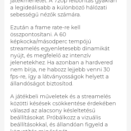
játékmenetet. A 720p felbontás gyakran
a legideálisabb a különböző hálózati
sebességű nézők számára.
Ezután a frame rate-re kell
összpontosítani. A 60
képkocka/másodperc tempójú
streamelés egyenletesebb dinamikát
nyújt, és megfelelő az intenzív
jelenetekhez. Ha azonban a hardvered
nem bírja, ne habozz lejjebb venni 30
fps-re, így a látványosságok helyett a
állandóságot biztosítod.
A játékbeli műveletek és a streamelés
közötti késések csökkentése érdekében
válaszd az alacsony késleltetésű
beállításokat. Próbálkozz a vizuális
beállításokkal, és állandóan figyeld a