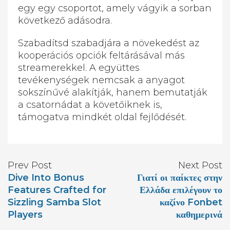
egy egy csoportot, amely vágyik a sorban
következő adásodra.
Szabadítsd szabadjára a növekedést az
kooperációs opciók feltárásával más
streamerekkel. A együttes
tevékenységek nemcsak a anyagot
sokszínűvé alakítják, hanem bemutatják
a csatornádat a követőiknek is,
támogatva mindkét oldal fejlődését.
Prev Post
Next Post
Dive Into Bonus
Γιατί οι παίκτες στην
Features Crafted for
Ελλάδα επιλέγουν το
Sizzling Samba Slot
καζίνο Fonbet
Players
καθημερινά