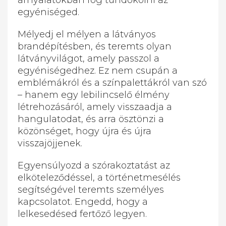
árnyalatokban fog tündökölni az
egyéniséged.
Mélyedj el mélyen a látványos
brandépítésben, és teremts olyan
látványvilágot, amely passzol a
egyéniségedhez. Ez nem csupán a
emblémákról és a színpalettákról van szó
– hanem egy lebilincselő élmény
létrehozásáról, amely visszaadja a
hangulatodat, és arra ösztönzi a
közönséget, hogy újra és újra
visszajöjjenek.
Egyensúlyozd a szórakoztatást az
elköteleződéssel, a történetmesélés
segítségével teremts személyes
kapcsolatot. Engedd, hogy a
lelkesedésed fertőző legyen.