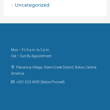
Uncategorized
Mon – Fri 9 a.m. to 5 p.m.
Sat – Sun By Appointment
Placencia Village, Stann Creek District, Belize, Central
America
+501-523-4095 (Belize Phone#)