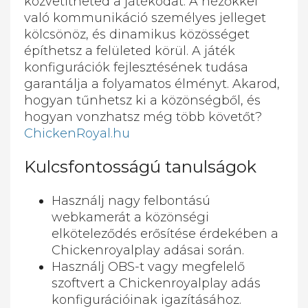
közvetítheted a játékodat. A nézőkkel
való kommunikáció személyes jelleget
kölcsönöz, és dinamikus közösséget
építhetsz a felületed körül. A játék
konfigurációk fejlesztésének tudása
garantálja a folyamatos élményt. Akarod,
hogyan tűnhetsz ki a közönségből, és
hogyan vonzhatsz még több követőt?
ChickenRoyal.hu
Kulcsfontosságú tanulságok
Használj nagy felbontású
webkamerát a közönségi
elköteleződés erősítése érdekében a
Chickenroyalplay adásai során.
Használj OBS-t vagy megfelelő
szoftvert a Chickenroyalplay adás
konfigurációinak igazításához.