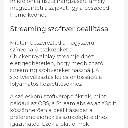
mikrofont a tiszta hangzásért, amely
megszünteti a zajokat, így a beszéded
kiemelkedhet.
Streaming szoftver beállítása
Miután beszerezted a nagyszerű
színvonalú eszközöket a
Chickenroyalplay streamjeidhez,
elengedhetetlen, hogy megbízható
streaming szoftvereket használj. A
szoftverválasztás kulcsfontosságú a
folyamatos közvetítésekhez.
A széleskörű szoftveropcióknak, mint
például az OBS, a Streamlabs és az XSplit,
köszönhetően a beállításaidat a
preferenciáidhoz és szükségleteidhez
igazíthatod. Ezek a platformok