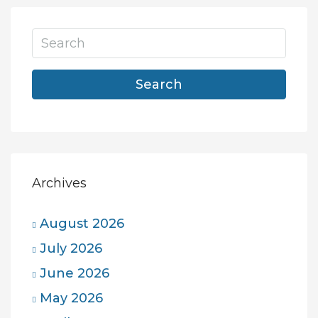
Search
Archives
August 2026
July 2026
June 2026
May 2026