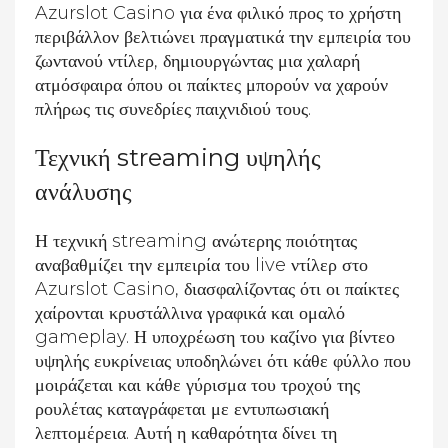
Azurslot Casino για ένα φιλικό προς το χρήστη
περιβάλλον βελτιώνει πραγματικά την εμπειρία του
ζωντανού ντίλερ, δημιουργώντας μια χαλαρή
ατμόσφαιρα όπου οι παίκτες μπορούν να χαρούν
πλήρως τις συνεδρίες παιχνιδιού τους.
Τεχνική streaming υψηλής
ανάλυσης
Η τεχνική streaming ανώτερης ποιότητας
αναβαθμίζει την εμπειρία του live ντίλερ στο
Azurslot Casino, διασφαλίζοντας ότι οι παίκτες
χαίρονται κρυστάλλινα γραφικά και ομαλό
gameplay. Η υποχρέωση του καζίνο για βίντεο
υψηλής ευκρίνειας υποδηλώνει ότι κάθε φύλλο που
μοιράζεται και κάθε γύρισμα του τροχού της
ρουλέτας καταγράφεται με εντυπωσιακή
λεπτομέρεια. Αυτή η καθαρότητα δίνει τη