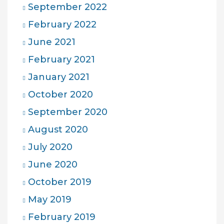
September 2022
February 2022
June 2021
February 2021
January 2021
October 2020
September 2020
August 2020
July 2020
June 2020
October 2019
May 2019
February 2019