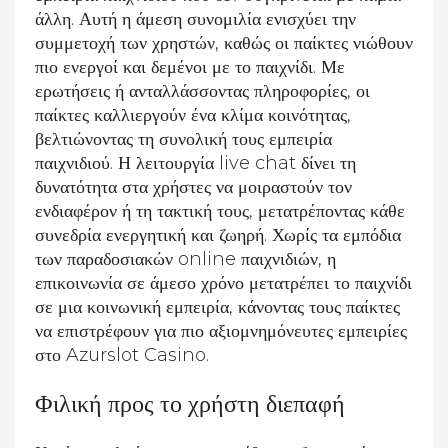
άλλη. Αυτή η άμεση συνομιλία ενισχύει την
συμμετοχή των χρηστών, καθώς οι παίκτες νιώθουν
πιο ενεργοί και δεμένοι με το παιχνίδι. Με
ερωτήσεις ή ανταλλάσσοντας πληροφορίες, οι
παίκτες καλλιεργούν ένα κλίμα κοινότητας,
βελτιώνοντας τη συνολική τους εμπειρία
παιχνιδιού. Η λειτουργία live chat δίνει τη
δυνατότητα στα χρήστες να μοιραστούν τον
ενδιαφέρον ή τη τακτική τους, μετατρέποντας κάθε
συνεδρία ενεργητική και ζωηρή. Χωρίς τα εμπόδια
των παραδοσιακών online παιχνιδιών, η
επικοινωνία σε άμεσο χρόνο μετατρέπει το παιχνίδι
σε μια κοινωνική εμπειρία, κάνοντας τους παίκτες
να επιστρέφουν για πιο αξιομνημόνευτες εμπειρίες
στο Azurslot Casino.
Φιλική προς το χρήστη διεπαφή