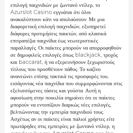
επιλογή παιχνιδιών με ζωντανό ντίλερ, το
Azurslot Casino εγγυάται ότι όλοι
ανακαλύπτουν κάτι να απολαύσουν. Με μια
διαφορετική επιλογή παιχνιδιών, εξυπηρετεί
διάφορες προτιμήσεις παικτών, από κλασικά
επιτραπέζια παιχνίδια έως νεωτεριστικές
παραλλαγές. Οι παίκτες μπορούν να απορροφηθούν
σε δημοφιλείς επιλογές όπως blackjack, τροχός
και baccarat, ή να εξερευνήσουν ξεχωριστούς
τίτλους που προσθέτουν πάθος. Το καζίνο
ανανεώνει επίσης τακτικά τις προσφορές του,
εισάγοντας νέα παιχνίδια που συμμορφώνονται στις
εξελισσόμενες τάσεις και γούστα. Αυτή η
αφοσίωση στην ποικιλία σημαίνει ότι οι παίκτες
μπορούν να εντοπίζουν διαρκώς νέες επιλογές,
βελτιώνοντας την εμπειρία παιχνιδιού τους.
Ασχέτως αν οι παίκτες είναι παλιοί χρήστες είτε
πρωτάρηδες στις εμπειρίες με ζωντανό ντίλερ, η