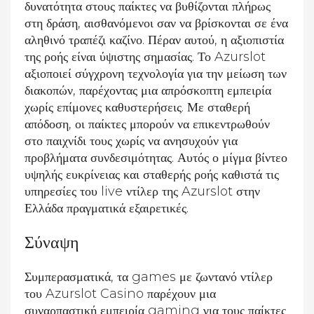
δυνατότητα στους παίκτες να βυθίζονται πλήρως
στη δράση, αισθανόμενοι σαν να βρίσκονται σε ένα
αληθινό τραπέζι καζίνο. Πέραν αυτού, η αξιοπιστία
της ροής είναι ύψιστης σημασίας. Το Azurslot
αξιοποιεί σύγχρονη τεχνολογία για την μείωση των
διακοπών, παρέχοντας μια απρόσκοπτη εμπειρία
χωρίς επίμονες καθυστερήσεις. Με σταθερή
απόδοση, οι παίκτες μπορούν να επικεντρωθούν
στο παιχνίδι τους χωρίς να ανησυχούν για
προβλήματα συνδεσιμότητας. Αυτός ο μίγμα βίντεο
υψηλής ευκρίνειας και σταθερής ροής καθιστά τις
υπηρεσίες του live ντίλερ της Azurslot στην
Ελλάδα πραγματικά εξαιρετικές.
Σύναψη
Συμπερασματικά, τα games με ζωντανό ντίλερ
του Azurslot Casino παρέχουν μια
συναρπαστική εμπειρία gaming για τους παίκτες