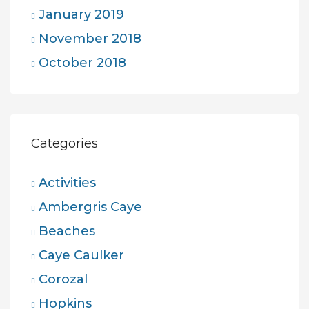
January 2019
November 2018
October 2018
Categories
Activities
Ambergris Caye
Beaches
Caye Caulker
Corozal
Hopkins