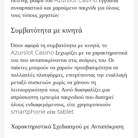
εκτενής γκάμα του Azurslot Casino εγγυάται
συναρπαστικό και χαρούμενο παιχνίδι για όλους
τους τύπους χρηστών.
Συμβατότητα με κινητά
Όσον αφορά τη συμβατότητα με κινητά, το
Azurslot Casino ξεχωρίζει με τα χαρακτηριστικά
του που ανταποκρίνονται στις ανάγκες του. Οι
παίκτες μπορούν να χαρούν προσβασιμότητα σε
πολλαπλές πλατφόρμες, επιτρέποντας την εναλλαγή
μεταξύ συσκευών χωρίς να χάνουν τη
λειτουργικότητά τους. Αυτό διασφαλίζει μια
απρόσκοπτη εμπειρία παιχνιδιού που διατηρεί
όλους ενδιαφερόμενους, είτε χρησιμοποιούν
smartphone είτε tablet.
Χαρακτηριστικά Σχεδιασμού με Ανταπόκριση