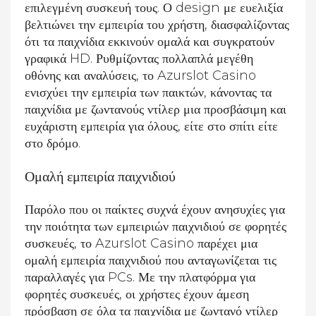
επιλεγμένη συσκευή τους. Ο design με ευελιξία
βελτιώνει την εμπειρία του χρήστη, διασφαλίζοντας
ότι τα παιχνίδια εκκινούν ομαλά και συγκρατούν
γραφικά HD. Ρυθμίζοντας πολλαπλά μεγέθη
οθόνης και αναλύσεις, το Azurslot Casino
ενισχύει την εμπειρία των παικτών, κάνοντας τα
παιχνίδια με ζωντανούς ντίλερ μια προσβάσιμη και
ευχάριστη εμπειρία για όλους, είτε στο σπίτι είτε
στο δρόμο.
Ομαλή εμπειρία παιχνιδιού
Παρόλο που οι παίκτες συχνά έχουν ανησυχίες για
την ποιότητα των εμπειριών παιχνιδιού σε φορητές
συσκευές, το Azurslot Casino παρέχει μια
ομαλή εμπειρία παιχνιδιού που ανταγωνίζεται τις
παραλλαγές για PCs. Με την πλατφόρμα για
φορητές συσκευές, οι χρήστες έχουν άμεση
πρόσβαση σε όλα τα παιχνίδια με ζωντανό ντίλερ