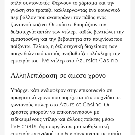
απλά συντονιστές. Φέρνουν το χάρισμα και την
γνώση στο τραπέζι, καλλιεργώντας ένα κοινωνικό
περιβάλλον που αναπαράγει τον πάθος ενός
ζωντανού καζίνο. Οι παίκτες θαυμάζουν τον
δεξιοτεχνία αυτών των ντίλερ, καθώς βελτιώνει την
εμπιστοσύνη και την βεβαιότητα στα παιχνίδια που
παίζονται. Τελικά, η δεξιοτεχνική διαχείριση των
παιχνιδιών από αυτούς αναβαθμίζει ολόκληρη την
εμπειρία του live ντίλερ στο Azurslot Casino.
Αλληλεπίδραση σε άμεσο χρόνο
Υπάρχει κάτι ενδιαφέρον στην επικοινωνία σε
πραγματικό χρόνο που παρέχεται στα παιχνίδια με
ζωντανούς ντίλερ στο Azurslot Casino. Οι
χρήστες μπορούν να επικοινωνήσουν με
ειδικευμένους ντίλερ και άλλους παίκτες μέσω
live chats, δημιουργώντας μια καθηλωτική
εμπειρία παιχνιδιού που δεν συγκρίνεται με καμία