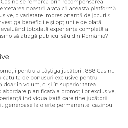
Casino se remarcă prin recompensarea
Cercetarea noastră arată că această platformă
usive, o varietate impresionantă de jocuri și
vestiga beneficiile și opțiunile de plată
 evaluând totodată experiența completă a
Casino să atragă publicul său din România?
ive
omoții pentru a câștiga jucătorii, 888 Casino
 alcătuită de bonusuri exclusive pentru
 doar în volum, ci și în superioritatea
bordare planificată a promoțiilor exclusive,
riență individualizată care ține jucătorii
it generoase la oferte permanente, cazinoul