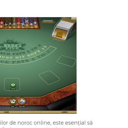
or de noroc online, este esențial să