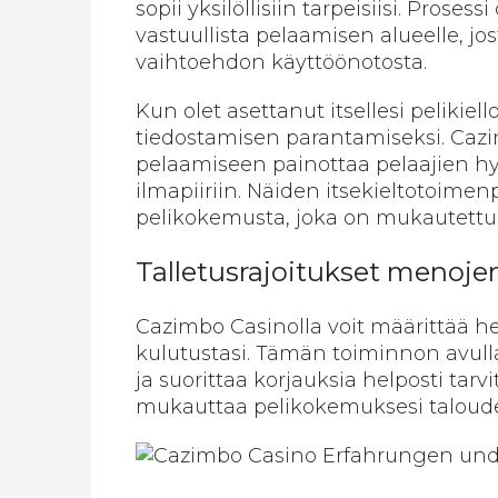
sopii yksilöllisiin tarpeisiisi. Proses
vastuullista pelaamisen alueelle, jo
vaihtoehdon käyttöönotosta.
Kun olet asettanut itsellesi pelikiel
tiedostamisen parantamiseksi. Caz
pelaamiseen painottaa pelaajien hy
ilmapiiriin. Näiden itsekieltotoimen
pelikokemusta, joka on mukautettu 
Talletusrajoitukset menojen
Cazimbo Casinolla voit määrittää hen
kulutustasi. Tämän toiminnon avulla
ja suorittaa korjauksia helposti tarv
mukauttaa pelikokemuksesi taloud