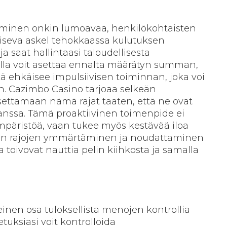
aminen onkin lumoavaa, henkilökohtaisten
aiseva askel tehokkaassa kulutuksen
ja saat hallintaasi taloudellisesta
ulla voit asettaa ennalta määrätyn summan,
ä ehkäisee impulsiivisen toiminnan, joka voi
n. Cazimbo Casino tarjoaa selkeän
asettamaan nämä rajat taaten, että ne ovat
 kanssa. Tämä proaktiivinen toimenpide ei
ympäristöä, vaan tukee myös kestävää iloa
ten rajojen ymmärtäminen ja noudattaminen
ka toivovat nauttia pelin kiihkosta ja samalla
inen osa tuloksellista menojen kontrollia
tuksiasi voit kontrolloida