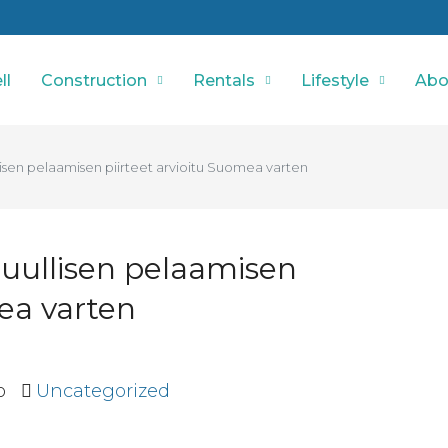
ll
Construction
Rentals
Lifestyle
Abo
isen pelaamisen piirteet arvioitu Suomea varten
uullisen pelaamisen
mea varten
o
Uncategorized