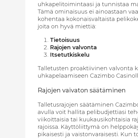
uhkapelitoimintaasi ja tunnistaa ma
Tämä ominaisuus ei ainoastaan vaal
kohentaa kokonaisvaltaista pelikok
joita on hyvä miettiä:
Tietoisuus
Rajojen valvonta
Itsetutkiskelu
Talletusten proaktiivinen valvonta k
uhkapelaamiseen Cazimbo Casinoll
Rajojen vaivaton säätäminen
Talletusrajojen säätäminen Cazimbo
avulla voit hallita pelibudjettiasi teh
viikoittaisia tai kuukausikohtaisia ra
rajoissa. Käyttöliittymä on helppokä
pikaisesti ja vaistonvaraisesti. Kun t