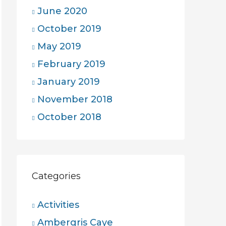
June 2020
October 2019
May 2019
February 2019
January 2019
November 2018
October 2018
Categories
Activities
Ambergris Caye