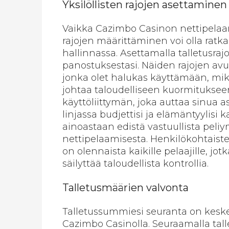
Yksilöllisten rajojen asettaminen
Vaikka Cazimbo Casinon nettipela
rajojen määrittäminen voi olla ratk
hallinnassa. Asettamalla talletusrajo
panostuksestasi. Näiden rajojen av
jonka olet halukas käyttämään, mik
johtaa taloudelliseen kuormituksee
käyttöliittymän, joka auttaa sinua 
linjassa budjettisi ja elämäntyylisi
ainoastaan edistä vastuullista peli
nettipelaamisesta. Henkilökohtais
on olennaista kaikille pelaajille, jot
säilyttää taloudellista kontrollia.
Talletusmäärien valvonta
Talletussummiesi seuranta on keske
Cazimbo Casinolla. Seuraamalla talle