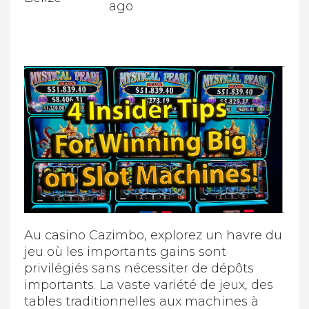
ago
Au casino Cazimbo, explorez un havre du
jeu où les importants gains sont
privilégiés sans nécessiter de dépôts
importants. La vaste variété de jeux, des
tables traditionnelles aux machines à