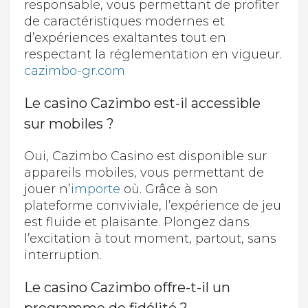
responsable, vous permettant de profiter
de caractéristiques modernes et
d’expériences exaltantes tout en
respectant la réglementation en vigueur.
cazimbo-gr.com
Le casino Cazimbo est-il accessible
sur mobiles ?
Oui, Cazimbo Casino est disponible sur
appareils mobiles, vous permettant de
jouer n’
importe
où. Grâce à son
plateforme conviviale, l’expérience de jeu
est fluide et plaisante. Plongez dans
l’excitation à tout moment, partout, sans
interruption.
Le casino Cazimbo offre-t-il un
programme de fidélité ?