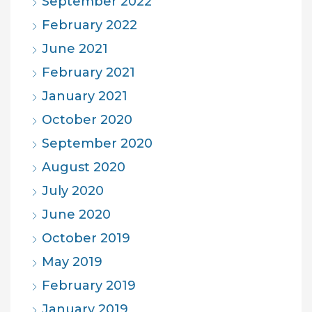
September 2022
February 2022
June 2021
February 2021
January 2021
October 2020
September 2020
August 2020
July 2020
June 2020
October 2019
May 2019
February 2019
January 2019