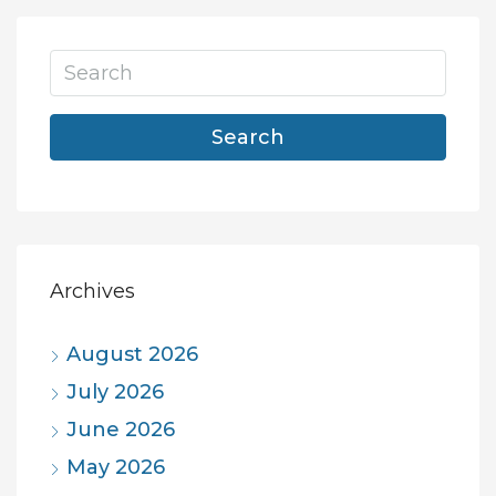
Search
Archives
August 2026
July 2026
June 2026
May 2026