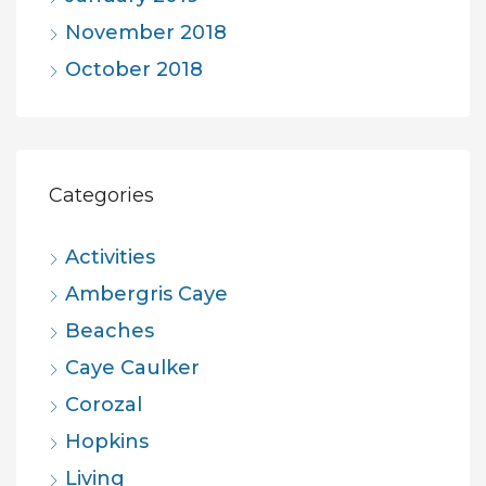
November 2018
October 2018
Categories
Activities
Ambergris Caye
Beaches
Caye Caulker
Corozal
Hopkins
Living