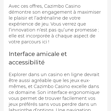
Avec ces offres, Cazimbo Casino
démontre son engagement à maximiser
le plaisir et l’adrénaline de votre
expérience de jeu. Vous verrez que
l’innovation n’est pas qu’une promesse ;
elle est incorporée à chaque aspect de
votre parcours ici !
Interface amicale et
accessibilité
Explorer dans un casino en ligne devrait
être aussi agréable que les jeux eux-
mêmes, et Cazimbo Casino excelle dans
ce domaine. Son interface ergonomique
vous permet de trouver facilement vos
jeux préférés sans vous perdre dans un
labyrinthe d’options. Une navigation