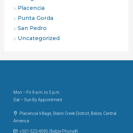
Placencia
Punta Gorda
San Pedro
Uncategorized
Mon – Fri 9 a.m. to 5 p.m.
Sat – Sun By Appointment
Placencia Village, Stann Creek District, Belize, Central
America
+501-523-4095 (Belize Phone#)