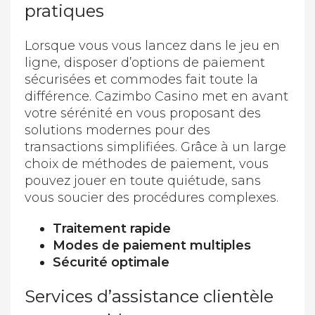
pratiques
Lorsque vous vous lancez dans le jeu en
ligne, disposer d’options de paiement
sécurisées et commodes fait toute la
différence. Cazimbo Casino met en avant
votre sérénité en vous proposant des
solutions modernes pour des
transactions simplifiées. Grâce à un large
choix de méthodes de paiement, vous
pouvez jouer en toute quiétude, sans
vous soucier des procédures complexes.
Traitement rapide
Modes de paiement multiples
Sécurité optimale
Services d’assistance clientèle