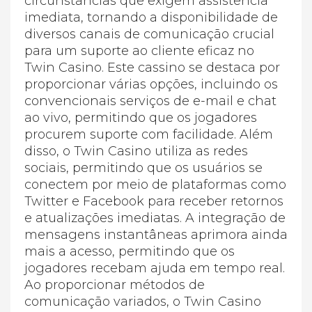
circunstâncias que exigem assistência
imediata, tornando a disponibilidade de
diversos canais de comunicação crucial
para um suporte ao cliente eficaz no
Twin Casino. Este cassino se destaca por
proporcionar várias opções, incluindo os
convencionais serviços de e-mail e chat
ao vivo, permitindo que os jogadores
procurem suporte com facilidade. Além
disso, o Twin Casino utiliza as redes
sociais, permitindo que os usuários se
conectem por meio de plataformas como
Twitter e Facebook para receber retornos
e atualizações imediatas. A integração de
mensagens instantâneas aprimora ainda
mais a acesso, permitindo que os
jogadores recebam ajuda em tempo real.
Ao proporcionar métodos de
comunicação variados, o Twin Casino