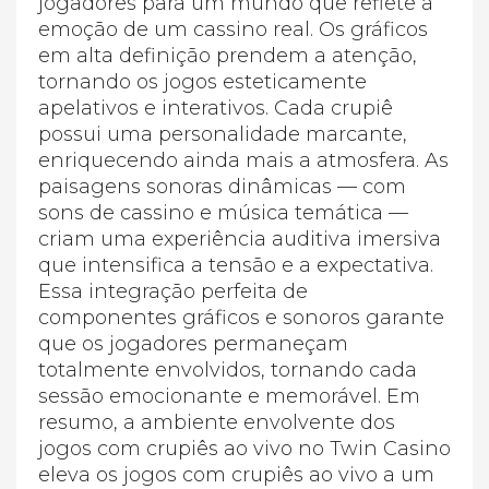
jogadores para um mundo que reflete a
emoção de um cassino real. Os gráficos
em alta definição prendem a atenção,
tornando os jogos esteticamente
apelativos e interativos. Cada crupiê
possui uma personalidade marcante,
enriquecendo ainda mais a atmosfera. As
paisagens sonoras dinâmicas — com
sons de cassino e música temática —
criam uma experiência auditiva imersiva
que intensifica a tensão e a expectativa.
Essa integração perfeita de
componentes gráficos e sonoros garante
que os jogadores permaneçam
totalmente envolvidos, tornando cada
sessão emocionante e memorável. Em
resumo, a ambiente envolvente dos
jogos com crupiês ao vivo no Twin Casino
eleva os jogos com crupiês ao vivo a um