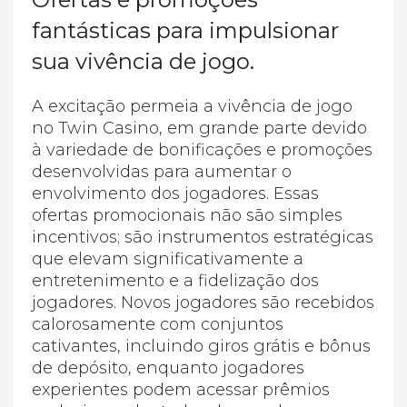
fantásticas para impulsionar
sua vivência de jogo.
A excitação permeia a vivência de jogo
no Twin Casino, em grande parte devido
à variedade de bonificações e promoções
desenvolvidas para aumentar o
envolvimento dos jogadores. Essas
ofertas promocionais não são simples
incentivos; são instrumentos estratégicas
que elevam significativamente a
entretenimento e a fidelização dos
jogadores. Novos jogadores são recebidos
calorosamente com conjuntos
cativantes, incluindo giros grátis e bônus
de depósito, enquanto jogadores
experientes podem acessar prêmios