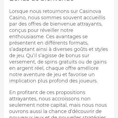
Lorsque nous retournons sur Casinova
Casino, nous sommes souvent accueillis
par des offres de bienvenue attrayants,
conçus pour réveiller notre
enthousiasme. Ces avantages se
présentent en différents formats,
s’adaptant ainsi à diverses goûts et styles
de jeu. Qu’il s’agisse de bonus sur
versement, de spins gratuits ou de gains
en argent réel, chaque offre améliore
notre aventure de jeu et favorise un
implication plus profond des joueurs.
En profitant de ces propositions
attrayantes, nous accroissons non
seulement notre capital, mais nous nous
ouvrons aussi la chance d’découvrir de
nouveaux jeux et de nouvelles stratégies.