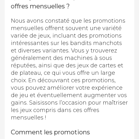
offres mensuelles ?
Nous avons constaté que les promotions
mensuelles offrent souvent une variété
variée de jeux, incluant des promotions
intéressantes sur les bandits manchots
et diverses variantes. Vous y trouverez
généralement des machines à sous
réputées, ainsi que des jeux de cartes et
de plateau, ce qui vous offre un large
choix. En découvrant ces promotions,
vous pouvez améliorer votre expérience
de jeu et éventuellement augmenter vos
gains. Saisissons l’occasion pour maîtriser
les jeux compris dans ces offres
mensuelles !
Comment les promotions