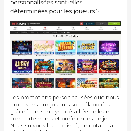
personnalisées sont-elles
déterminées pour les joueurs ?
Les promotions personnalisées que nous
proposons aux joueurs sont élaborées
grâce à une analyse détaillée de leurs
comportements et préférences de jeu.
Nous suivons leur activité, en notant la