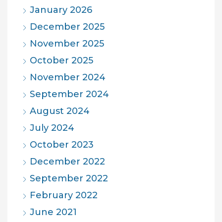
January 2026
December 2025
November 2025
October 2025
November 2024
September 2024
August 2024
July 2024
October 2023
December 2022
September 2022
February 2022
June 2021