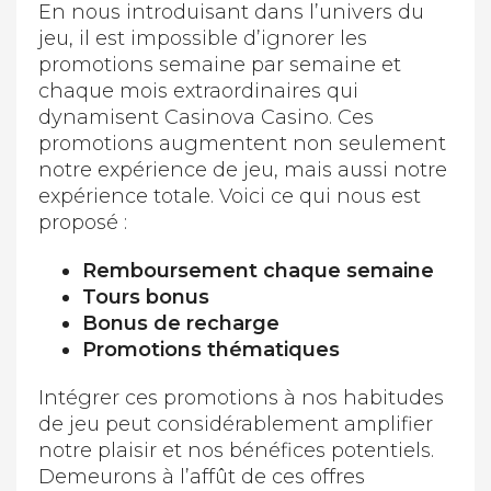
En nous introduisant dans l’univers du
jeu, il est impossible d’ignorer les
promotions semaine par semaine et
chaque mois extraordinaires qui
dynamisent Casinova Casino. Ces
promotions augmentent non seulement
notre expérience de jeu, mais aussi notre
expérience totale. Voici ce qui nous est
proposé :
Remboursement chaque semaine
Tours bonus
Bonus de recharge
Promotions thématiques
Intégrer ces promotions à nos habitudes
de jeu peut considérablement amplifier
notre plaisir et nos bénéfices potentiels.
Demeurons à l’affût de ces offres