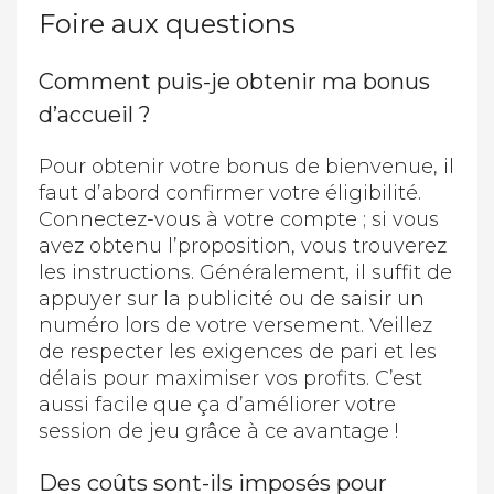
Foire aux questions
Comment puis-je obtenir ma bonus
d’accueil ?
Pour obtenir votre bonus de bienvenue, il
faut d’abord confirmer votre éligibilité.
Connectez-vous à votre compte ; si vous
avez obtenu l’proposition, vous trouverez
les instructions. Généralement, il suffit de
appuyer sur la publicité ou de saisir un
numéro lors de votre versement. Veillez
de respecter les exigences de pari et les
délais pour maximiser vos profits. C’est
aussi facile que ça d’améliorer votre
session de jeu grâce à ce avantage !
Des coûts sont-ils imposés pour