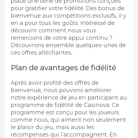
place une série de promotions conçues
pour gratifier votre fidélité. Des bonus de
bienvenue aux compétitions exclusifs, il y
en a pour tous les goûts. Intéressé de
découvrir comment nous vous
remercions de votre appui continu ?
Découvrons ensemble quelques-unes de
ces offres alléchantes.
Plan de avantages de fidélité
Après avoir profité des offres de
bienvenue, nous pouvons améliorer
notre expérience de jeu en participant au
programme de fidélité de Casinova. Ce
programme est conçu pour les joueurs
comme nous, qui aiment non seulement
le plaisir du jeu, mais aussi les
récompenses qui l’accompagnent. En