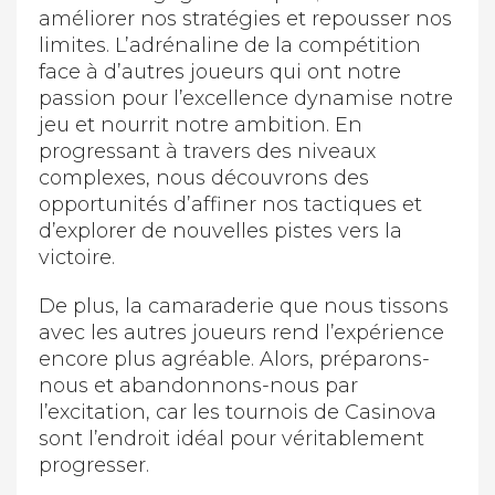
améliorer nos stratégies et repousser nos
limites. L’adrénaline de la compétition
face à d’autres joueurs qui ont notre
passion pour l’excellence dynamise notre
jeu et nourrit notre ambition. En
progressant à travers des niveaux
complexes, nous découvrons des
opportunités d’affiner nos tactiques et
d’explorer de nouvelles pistes vers la
victoire.
De plus, la camaraderie que nous tissons
avec les autres joueurs rend l’expérience
encore plus agréable. Alors, préparons-
nous et abandonnons-nous par
l’excitation, car les tournois de Casinova
sont l’endroit idéal pour véritablement
progresser.