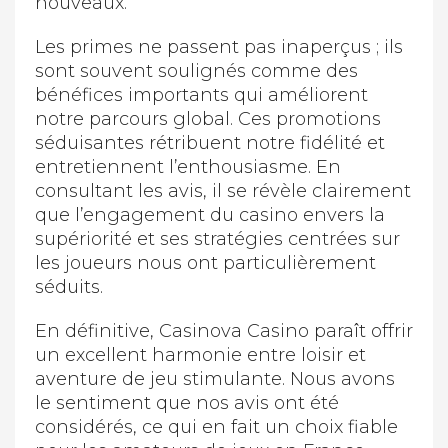
nouveaux.
Les primes ne passent pas inaperçus ; ils
sont souvent soulignés comme des
bénéfices importants qui améliorent
notre parcours global. Ces promotions
séduisantes rétribuent notre fidélité et
entretiennent l’enthousiasme. En
consultant les avis, il se révèle clairement
que l’engagement du casino envers la
supériorité et ses stratégies centrées sur
les joueurs nous ont particulièrement
séduits.
En définitive, Casinova Casino paraît offrir
un excellent harmonie entre loisir et
aventure de jeu stimulante. Nous avons
le sentiment que nos avis ont été
considérés, ce qui en fait un choix fiable