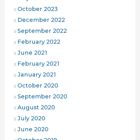
October 2023
December 2022
September 2022
February 2022
June 2021
February 2021
January 2021
October 2020
September 2020
August 2020
July 2020
June 2020