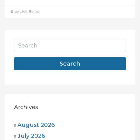
by LIVit Belize
Search
Archives
August 2026
July 2026