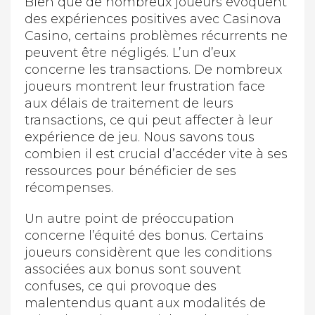
Bien que de nombreux joueurs évoquent
des expériences positives avec Casinova
Casino, certains problèmes récurrents ne
peuvent être négligés. L’un d’eux
concerne les transactions. De nombreux
joueurs montrent leur frustration face
aux délais de traitement de leurs
transactions, ce qui peut affecter à leur
expérience de jeu. Nous savons tous
combien il est crucial d’accéder vite à ses
ressources pour bénéficier de ses
récompenses.
Un autre point de préoccupation
concerne l’équité des bonus. Certains
joueurs considèrent que les conditions
associées aux bonus sont souvent
confuses, ce qui provoque des
malentendus quant aux modalités de