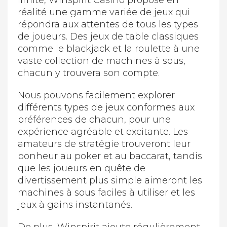
limité, Winspirit Casino propose en
réalité une gamme variée de jeux qui
répondra aux attentes de tous les types
de joueurs. Des jeux de table classiques
comme le blackjack et la roulette à une
vaste collection de machines à sous,
chacun y trouvera son compte.
Nous pouvons facilement explorer
différents types de jeux conformes aux
préférences de chacun, pour une
expérience agréable et excitante. Les
amateurs de stratégie trouveront leur
bonheur au poker et au baccarat, tandis
que les joueurs en quête de
divertissement plus simple aimeront les
machines à sous faciles à utiliser et les
jeux à gains instantanés.