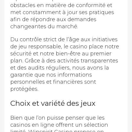
obstacles en matière de conformité et
met constamment à jour ses pratiques
afin de répondre aux demandes
changeantes du marché.
Du contrôle strict de l’âge aux initiatives
de jeu responsable, le casino place notre
sécurité et notre bien-être au premier
plan. Grâce à des activités transparentes
et des audits réguliers, nous avons la
garantie que nos informations
personnelles et financières sont
protégées.
Choix et variété des jeux
Bien que l’on puisse penser que les
casinos en ligne offrent un sélection