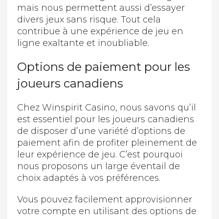
mais nous permettent aussi d’essayer
divers jeux sans risque. Tout cela
contribue à une expérience de jeu en
ligne exaltante et inoubliable.
Options de paiement pour les
joueurs canadiens
Chez Winspirit Casino, nous savons qu’il
est essentiel pour les joueurs canadiens
de disposer d’une variété d’options de
paiement afin de profiter pleinement de
leur expérience de jeu. C’est pourquoi
nous proposons un large éventail de
choix adaptés à vos préférences.
Vous pouvez facilement approvisionner
votre compte en utilisant des options de