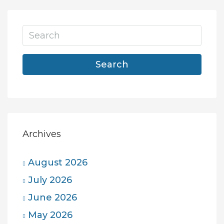
Search
Archives
August 2026
July 2026
June 2026
May 2026