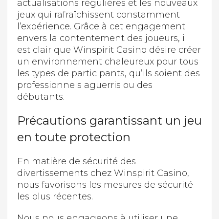
actualisations régulières et les nouveaux
jeux qui rafraîchissent constamment
l’expérience. Grâce à cet engagement
envers la contentement des joueurs, il
est clair que Winspirit Casino désire créer
un environnement chaleureux pour tous
les types de participants, qu’ils soient des
professionnels aguerris ou des
débutants.
Précautions garantissant un jeu
en toute protection
En matière de sécurité des
divertissements chez Winspirit Casino,
nous favorisons les mesures de sécurité
les plus récentes.
Nous nous engageons à utiliser une