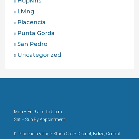
Hopkins
Living
Placencia
Punta Gorda
San Pedro
Uncategorized
Mon – Fri 9 a.m. to 5 p.m.
Sat – Sun By Appointment
Placencia Village, Stann Creek District, Belize, Central