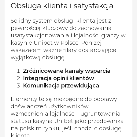
Obsługa klienta i satysfakcja
Solidny system obsługi klienta jest z
pewnością kluczowy do zachowania
usatysfakcjonowania i lojalności graczy w
kasynie Unibet w Polsce. Poniżej
wskazałem ważne filary dostarczające
wyjątkową obsługę:
Zróżnicowane kanały wsparcia
Integracja opinii klientów
Komunikacja przewidująca
Elementy te są niezbędne do poprawy
doświadczeń użytkowników,
wzmocnienia lojalności i ugruntowania
statusu kasyna Unibet jako przodownika
na polskim rynku, jeśli chodzi o obsługę
klienta.