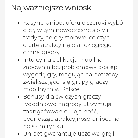
Najważniejsze wnioski
Kasyno Unibet oferuje szeroki wybór
gier, w tym nowoczesne sloty i
tradycyjne gry stołowe, co czyni
ofertę atrakcyjną dla rozległego
grona graczy.
Intuicyjna aplikacja mobilna
zapewnia bezproblemowy dostęp i
wygodę gry, reagując na potrzeby
zwiększającej się grupy graczy
mobilnych w Polsce.
Bonusy dla świeżych graczy i
tygodniowe nagrody utrzymują
zaangażowanie i lojalność,
podnosząc atrakcyjność Unibet na
polskim rynku.
Unibet gwarantuje uczciwą grę i