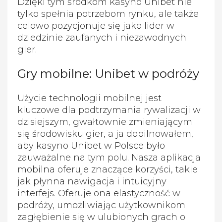
Dzięki tym środkom kasyno Unibet nie
tylko spełnia potrzebom rynku, ale także
celowo pozycjonuje się jako lider w
dziedzinie zaufanych i niezawodnych
gier.
Gry mobilne: Unibet w podróży
Użycie technologii mobilnej jest
kluczowe dla podtrzymania rywalizacji w
dzisiejszym, gwałtownie zmieniającym
się środowisku gier, a ja dopilnowałem,
aby kasyno Unibet w Polsce było
zauważalne na tym polu. Nasza aplikacja
mobilna oferuje znaczące korzyści, takie
jak płynna nawigacja i intuicyjny
interfejs. Oferuje ona elastyczność w
podróży, umożliwiając użytkownikom
zagłębienie się w ulubionych grach o