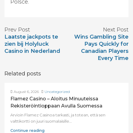
Polsce.
Prev Post
Next Post
Laatste jackpots te
Wins Gambling Site
zien bij Holyluck
Pays Quickly for
Casino in Nederland
Canadian Players
Every Time
Related posts
August 6, 2026
Uncategorized
Flamez Casino – Aloitus Minuuteissa
Rekisteröintioppaan Avulla Suomessa
Arvioin Flamez Casinoa tarkasti, ja totean, että sen
valttikortti on juuri suomalaisille...
Continue reading