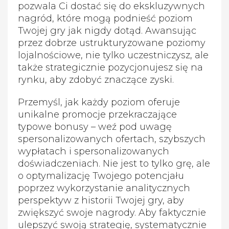
pozwala Ci dostać się do ekskluzywnych
nagród, które mogą podnieść poziom
Twojej gry jak nigdy dotąd. Awansując
przez dobrze ustrukturyzowane poziomy
lojalnościowe, nie tylko uczestniczysz, ale
także strategicznie pozycjonujesz się na
rynku, aby zdobyć znaczące zyski.
Przemyśl, jak każdy poziom oferuje
unikalne promocje przekraczające
typowe bonusy – weź pod uwagę
spersonalizowanych ofertach, szybszych
wypłatach i spersonalizowanych
doświadczeniach. Nie jest to tylko grę, ale
o optymalizację Twojego potencjału
poprzez wykorzystanie analitycznych
perspektyw z historii Twojej gry, aby
zwiększyć swoje nagrody. Aby faktycznie
ulepszyć swoją strategię, systematycznie