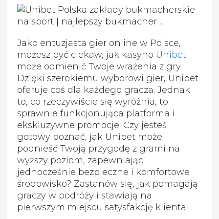
Jako entuzjasta gier online w Polsce,
możesz być ciekaw, jak kasyno
Unibet
może odmienić Twoje wrażenia z gry.
Dzięki szerokiemu wyborowi gier, Unibet
oferuje coś dla każdego gracza. Jednak
to, co rzeczywiście się wyróżnia, to
sprawnie funkcjonująca platforma i
ekskluzywne promocje. Czy jesteś
gotowy poznać, jak Unibet może
podnieść Twoją przygodę z grami na
wyższy poziom, zapewniając
jednocześnie bezpieczne i komfortowe
środowisko? Zastanów się, jak pomagają
graczy w podróży i stawiają na
pierwszym miejscu satysfakcję klienta.