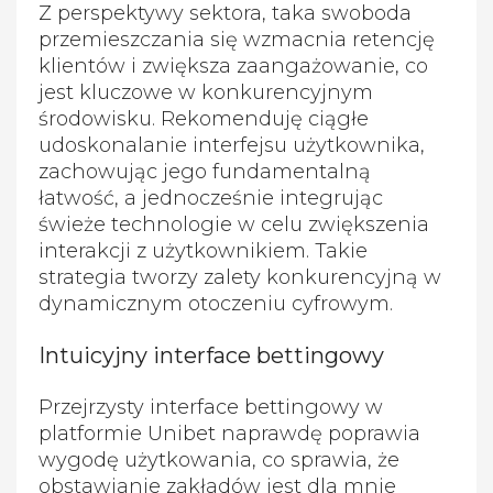
Z perspektywy sektora, taka swoboda
przemieszczania się wzmacnia retencję
klientów i zwiększa zaangażowanie, co
jest kluczowe w konkurencyjnym
środowisku. Rekomenduję ciągłe
udoskonalanie interfejsu użytkownika,
zachowując jego fundamentalną
łatwość, a jednocześnie integrując
świeże technologie w celu zwiększenia
interakcji z użytkownikiem. Takie
strategia tworzy zalety konkurencyjną w
dynamicznym otoczeniu cyfrowym.
Intuicyjny interface bettingowy
Przejrzysty interface bettingowy w
platformie Unibet naprawdę poprawia
wygodę użytkowania, co sprawia, że
obstawianie zakładów jest dla mnie