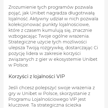
Zrozumienie tych programów pozwala
pojąć, jak Unibet nagradza długotrwałą
lojalność. Aktywny udział w nich pozwala
kolekcjonować punkty lojalnościowe,
które z czasem kumulują się, znacznie
wzbogacając Twoje ogólne wrażenia.
Strategiczne użycie tych możliwości
ulepsza Twoją rozgrywkę, dostarczając Ci
pozycję lidera w zakresie korzyści
związanych z gier w ekosystemie Unibet
w Polsce.
Korzyści z lojalności VIP
Jeśli chcesz polepszyć swoje wrażenia z
gry w Unibet w Polsce, skorzystanie z
Programu Lojalnościowego VIP jest
kluczowe. Ta strategiczna ścieżka