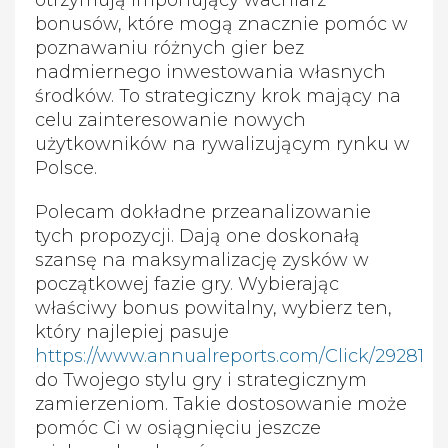
otrzymują imponujący wachlarz
bonusów, które mogą znacznie pomóc w
poznawaniu różnych gier bez
nadmiernego inwestowania własnych
środków. To strategiczny krok mający na
celu zainteresowanie nowych
użytkowników na rywalizującym rynku w
Polsce.
Polecam dokładne przeanalizowanie
tych propozycji. Dają one doskonałą
szansę na maksymalizację zysków w
początkowej fazie gry. Wybierając
właściwy bonus powitalny, wybierz ten,
który najlepiej pasuje
https://www.annualreports.com/Click/29281
do Twojego stylu gry i strategicznym
zamierzeniom. Takie dostosowanie może
pomóc Ci w osiągnięciu jeszcze