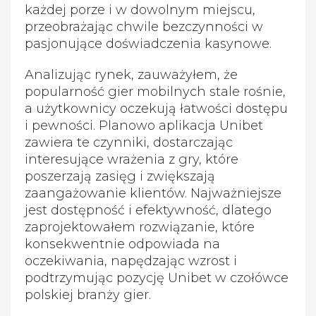
każdej porze i w dowolnym miejscu,
przeobrażając chwile bezczynności w
pasjonujące doświadczenia kasynowe.
Analizując rynek, zauważyłem, że
popularność gier mobilnych stale rośnie,
a użytkownicy oczekują łatwości dostępu
i pewności. Planowo aplikacja Unibet
zawiera te czynniki, dostarczając
interesujące wrażenia z gry, które
poszerzają zasięg i zwiększają
zaangażowanie klientów. Najważniejsze
jest dostępność i efektywność, dlatego
zaprojektowałem rozwiązanie, które
konsekwentnie odpowiada na
oczekiwania, napędzając wzrost i
podtrzymując pozycję Unibet w czołówce
polskiej branży gier.