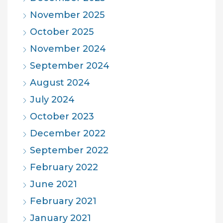
November 2025
October 2025
November 2024
September 2024
August 2024
July 2024
October 2023
December 2022
September 2022
February 2022
June 2021
February 2021
January 2021