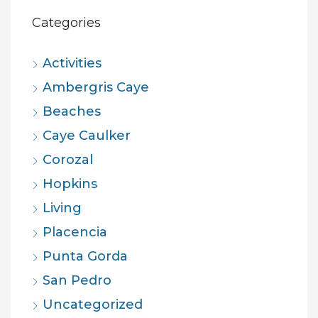
Categories
Activities
Ambergris Caye
Beaches
Caye Caulker
Corozal
Hopkins
Living
Placencia
Punta Gorda
San Pedro
Uncategorized