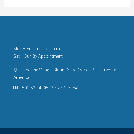
Mon – Fri 9 a.m. to 5 p.m.
Sat – Sun By Appointment
Placencia Village, Stann Creek District, Belize, Central
America
+501-523-4095 (Belize Phone#)