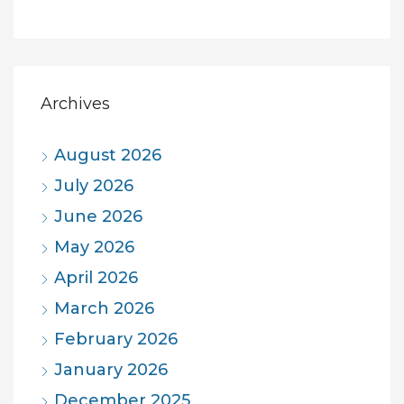
Archives
August 2026
July 2026
June 2026
May 2026
April 2026
March 2026
February 2026
January 2026
December 2025