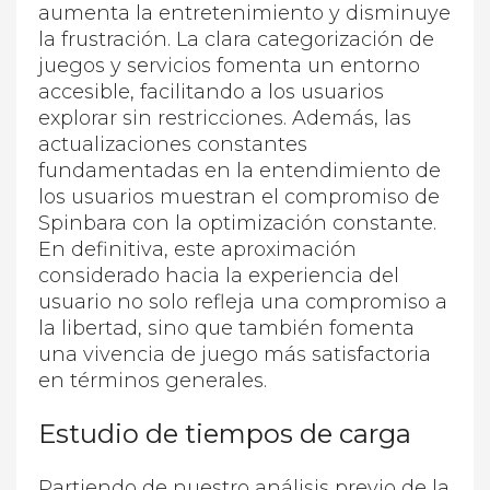
aumenta la entretenimiento y disminuye
la frustración. La clara categorización de
juegos y servicios fomenta un entorno
accesible, facilitando a los usuarios
explorar sin restricciones. Además, las
actualizaciones constantes
fundamentadas en la entendimiento de
los usuarios muestran el compromiso de
Spinbara con la optimización constante.
En definitiva, este aproximación
considerado hacia la experiencia del
usuario no solo refleja una compromiso a
la libertad, sino que también fomenta
una vivencia de juego más satisfactoria
en términos generales.
Estudio de tiempos de carga
Partiendo de nuestro análisis previo de la