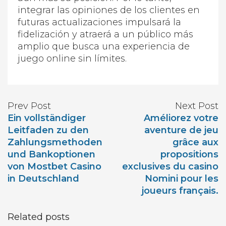
integrar las opiniones de los clientes en
futuras actualizaciones impulsará la
fidelización y atraerá a un público más
amplio que busca una experiencia de
juego online sin límites.
Prev Post
Next Post
Ein vollständiger
Améliorez votre
Leitfaden zu den
aventure de jeu
Zahlungsmethoden
grâce aux
und Bankoptionen
propositions
von Mostbet Casino
exclusives du casino
in Deutschland
Nomini pour les
joueurs français.
Related posts