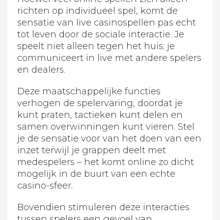
richten op individueel spel, komt de
sensatie van live casinospellen pas echt
tot leven door de sociale interactie. Je
speelt niet alleen tegen het huis; je
communiceert in live met andere spelers
en dealers.
Deze maatschappelijke functies
verhogen de spelervaring, doordat je
kunt praten, tactieken kunt delen en
samen overwinningen kunt vieren. Stel
je de sensatie voor van het doen van een
inzet terwijl je grappen deelt met
medespelers – het komt online zo dicht
mogelijk in de buurt van een echte
casino-sfeer.
Bovendien stimuleren deze interacties
tussen spelers een gevoel van