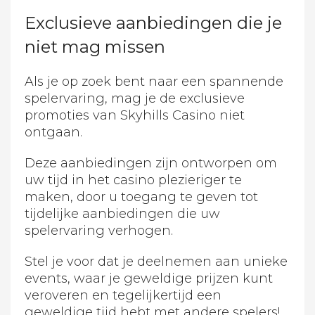
Exclusieve aanbiedingen die je
niet mag missen
Als je op zoek bent naar een spannende
spelervaring, mag je de exclusieve
promoties van Skyhills Casino niet
ontgaan.
Deze aanbiedingen zijn ontworpen om
uw tijd in het casino plezieriger te
maken, door u toegang te geven tot
tijdelijke aanbiedingen die uw
spelervaring verhogen.
Stel je voor dat je deelnemen aan unieke
events, waar je geweldige prijzen kunt
veroveren en tegelijkertijd een
geweldige tijd hebt met andere spelers!