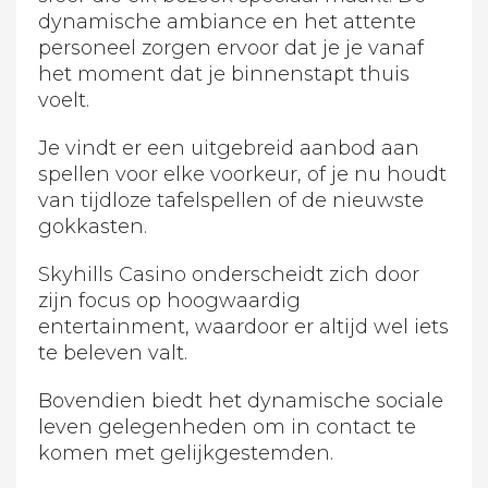
dynamische ambiance en het attente
personeel zorgen ervoor dat je je vanaf
het moment dat je binnenstapt thuis
voelt.
Je vindt er een uitgebreid aanbod aan
spellen voor elke voorkeur, of je nu houdt
van tijdloze tafelspellen of de nieuwste
gokkasten.
Skyhills Casino onderscheidt zich door
zijn focus op hoogwaardig
entertainment, waardoor er altijd wel iets
te beleven valt.
Bovendien biedt het dynamische sociale
leven gelegenheden om in contact te
komen met gelijkgestemden.