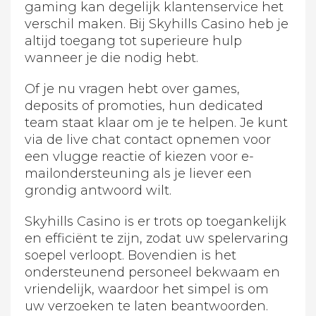
gaming kan degelijk klantenservice het
verschil maken. Bij Skyhills Casino heb je
altijd toegang tot superieure hulp
wanneer je die nodig hebt.
Of je nu vragen hebt over games,
deposits of promoties, hun dedicated
team staat klaar om je te helpen. Je kunt
via de live chat contact opnemen voor
een vlugge reactie of kiezen voor e-
mailondersteuning als je liever een
grondig antwoord wilt.
Skyhills Casino is er trots op toegankelijk
en efficiënt te zijn, zodat uw spelervaring
soepel verloopt. Bovendien is het
ondersteunend personeel bekwaam en
vriendelijk, waardoor het simpel is om
uw verzoeken te laten beantwoorden.