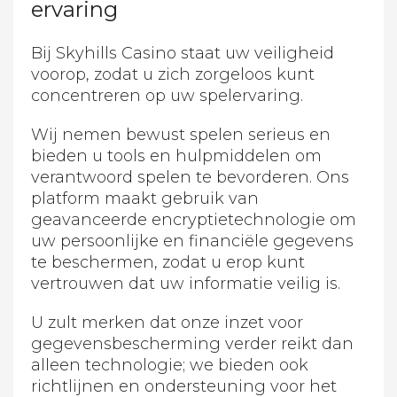
ervaring
Bij Skyhills Casino staat uw veiligheid
voorop, zodat u zich zorgeloos kunt
concentreren op uw spelervaring.
Wij nemen bewust spelen serieus en
bieden u tools en hulpmiddelen om
verantwoord spelen te bevorderen. Ons
platform maakt gebruik van
geavanceerde encryptietechnologie om
uw persoonlijke en financiële gegevens
te beschermen, zodat u erop kunt
vertrouwen dat uw informatie veilig is.
U zult merken dat onze inzet voor
gegevensbescherming verder reikt dan
alleen technologie; we bieden ook
richtlijnen en ondersteuning voor het