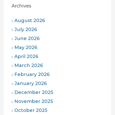
Archives
August 2026
July 2026
June 2026
May 2026
April 2026
March 2026
February 2026
January 2026
December 2025
November 2025
October 2025