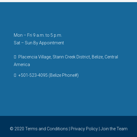
Mon – Fri 9 a.m. to 5 p.m.
Sat – Sun By Appointment
Placencia Village, Stann Creek District, Belize, Central
America
+501-523-4095 (Belize Phone#)
© 2020
Terms and Conditions
|
Privacy Policy
|
Join the Team