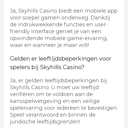
Ja, Skyhills Casino biedt een mobiele app
voor soepel gamen onderweg. Dankzij
de indrukwekkende functies en user-
friendly interface geniet je van een
opwindende mobiele game-ervaring,
waar en wanneer je maar wilt!
Gelden er leeftijdsbeperkingen voor
spelers bij Skyhills Casino?
Ja, er gelden leeftijdsbeperkingen bij
Skyhills Casino. U moet uw leeftijd
verifiëren om te voldoen aan de
kansspelwetgeving en een veilige
spelervaring voor iedereen te bevestigen.
Speel verantwoord en binnen de
juridische leeftijdsgrenzen!