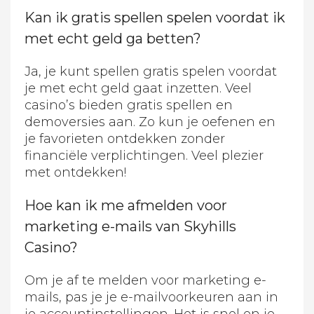
Kan ik gratis spellen spelen voordat ik
met echt geld ga betten?
Ja, je kunt spellen gratis spelen voordat
je met echt geld gaat inzetten. Veel
casino’s bieden gratis spellen en
demoversies aan. Zo kun je oefenen en
je favorieten ontdekken zonder
financiële verplichtingen. Veel plezier
met ontdekken!
Hoe kan ik me afmelden voor
marketing e-mails van Skyhills
Casino?
Om je af te melden voor marketing e-
mails, pas je je e-mailvoorkeuren aan in
je accountinstellingen. Het is snel en je