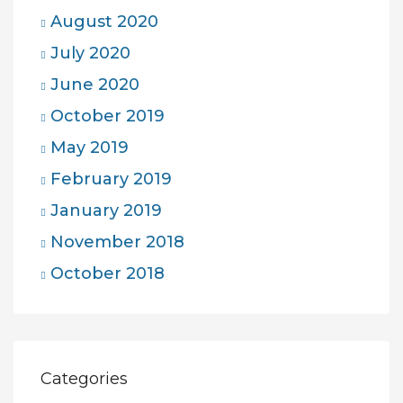
August 2020
July 2020
June 2020
October 2019
May 2019
February 2019
January 2019
November 2018
October 2018
Categories