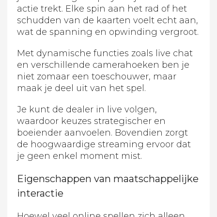
actie trekt. Elke spin aan het rad of het
schudden van de kaarten voelt echt aan,
wat de spanning en opwinding vergroot.
Met dynamische functies zoals live chat
en verschillende camerahoeken ben je
niet zomaar een toeschouwer, maar
maak je deel uit van het spel.
Je kunt de dealer in live volgen,
waardoor keuzes strategischer en
boeiender aanvoelen. Bovendien zorgt
de hoogwaardige streaming ervoor dat
je geen enkel moment mist.
Eigenschappen van maatschappelijke
interactie
Hoewel veel online spellen zich alleen