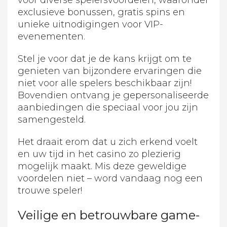
exclusieve bonussen, gratis spins en
unieke uitnodigingen voor VIP-
evenementen.
Stel je voor dat je de kans krijgt om te
genieten van bijzondere ervaringen die
niet voor alle spelers beschikbaar zijn!
Bovendien ontvang je gepersonaliseerde
aanbiedingen die speciaal voor jou zijn
samengesteld.
Het draait erom dat u zich erkend voelt
en uw tijd in het casino zo plezierig
mogelijk maakt. Mis deze geweldige
voordelen niet – word vandaag nog een
trouwe speler!
Veilige en betrouwbare game-