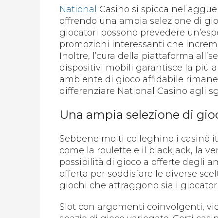
National
Casino si spicca nel agguer
offrendo una ampia selezione di gioc
giocatori possono prevedere un’esp
promozioni interessanti che increme
Inoltre, l’cura della piattaforma all’
dispositivi mobili garantisce la più
ambiente di gioco affidabile riman
differenziare National Casino agli s
Una ampia selezione di gio
Sebbene molti colleghino i casinò ita
come la roulette e il blackjack, la 
possibilità di gioco a offerte degli a
offerta per soddisfare le diverse sce
giochi che attraggono sia i giocatori 
Slot con argomenti coinvolgenti, vid