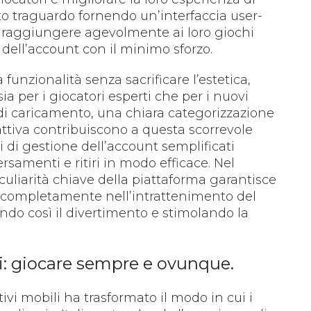
to traguardo fornendo un’interfaccia user-
di raggiungere agevolmente ai loro giochi
i dell’account con il minimo sforzo.
 funzionalità senza sacrificare l’estetica,
 per i giocatori esperti che per i nuovi
 di caricamento, una chiara categorizzazione
eattiva contribuiscono a questa scorrevole
i di gestione dell’account semplificati
rsamenti e ritiri in modo efficace. Nel
uliarità chiave della piattaforma garantisce
 completamente nell’intrattenimento del
ndo così il divertimento e stimolando la
li: giocare sempre e ovunque.
ivi mobili ha trasformato il modo in cui i