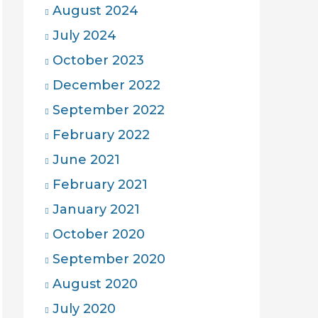
August 2024
July 2024
October 2023
December 2022
September 2022
February 2022
June 2021
February 2021
January 2021
October 2020
September 2020
August 2020
July 2020