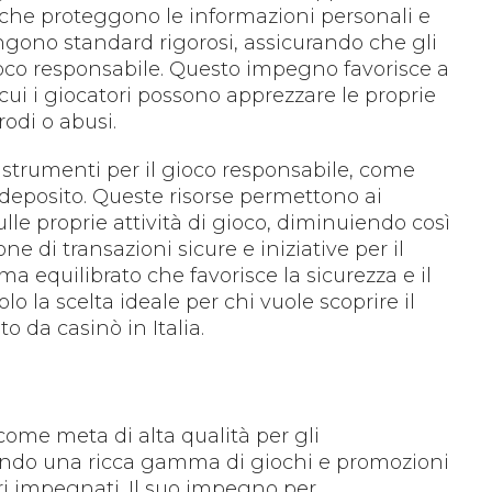
te che proteggono le informazioni personali e
ngono standard rigorosi, assicurando che gli
oco responsabile. Questo impegno favorisce a
 cui i giocatori possono apprezzare le proprie
rodi o abusi.
no strumenti per il gioco responsabile, come
i deposito. Queste risorse permettono ai
ulle proprie attività di gioco, diminuiendo così
ne di transazioni sicure e iniziative per il
a equilibrato che favorisce la sicurezza e il
o la scelta ideale per chi vuole scoprire il
 da casinò in Italia.
 come meta di alta qualità per gli
ffrendo una ricca gamma di giochi e promozioni
ri impegnati. Il suo impegno per