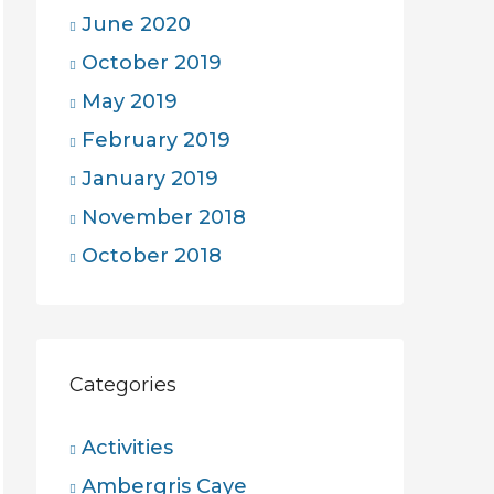
June 2020
October 2019
May 2019
February 2019
January 2019
November 2018
October 2018
Categories
Activities
Ambergris Caye