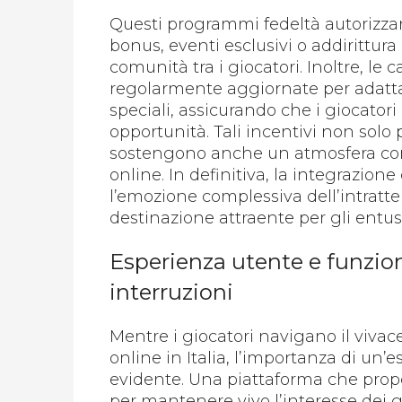
Questi programmi fedeltà autorizzan
bonus, eventi esclusivi o addirittur
comunità tra i giocatori. Inoltre, 
regolarmente aggiornate per adattar
speciali, assicurando che i giocatori
opportunità. Tali incentivi non solo 
sostengono anche un atmosfera conco
online. In definitiva, la integrazion
l’emozione complessiva dell’intratt
destinazione attraente per gli entusi
Esperienza utente e funzion
interruzioni
Mentre i giocatori navigano il viva
online in Italia, l’importanza di un’
evidente. Una piattaforma che prop
per mantenere vivo l’interesse dei gi