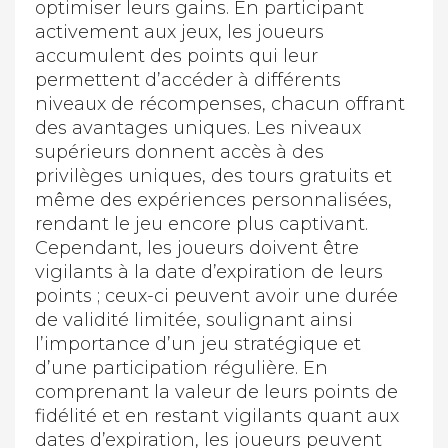
optimiser leurs gains. En participant
activement aux jeux, les joueurs
accumulent des points qui leur
permettent d’accéder à différents
niveaux de récompenses, chacun offrant
des avantages uniques. Les niveaux
supérieurs donnent accès à des
privilèges uniques, des tours gratuits et
même des expériences personnalisées,
rendant le jeu encore plus captivant.
Cependant, les joueurs doivent être
vigilants à la date d’expiration de leurs
points ; ceux-ci peuvent avoir une durée
de validité limitée, soulignant ainsi
l’importance d’un jeu stratégique et
d’une participation régulière. En
comprenant la valeur de leurs points de
fidélité et en restant vigilants quant aux
dates d’expiration, les joueurs peuvent