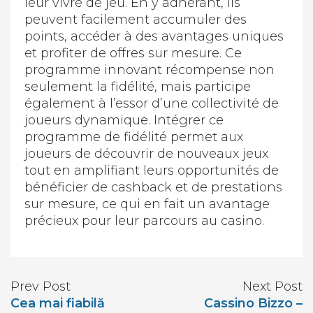
leur vivre de jeu. En y adhérant, ils
peuvent facilement accumuler des
points, accéder à des avantages uniques
et profiter de offres sur mesure. Ce
programme innovant récompense non
seulement la fidélité, mais participe
également à l’essor d’une collectivité de
joueurs dynamique. Intégrer ce
programme de fidélité permet aux
joueurs de découvrir de nouveaux jeux
tout en amplifiant leurs opportunités de
bénéficier de cashback et de prestations
sur mesure, ce qui en fait un avantage
précieux pour leur parcours au casino.
Prev Post
Next Post
Cea mai fiabilă
Cassino Bizzo –