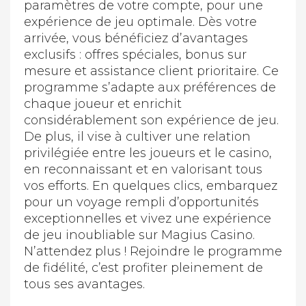
paramètres de votre compte, pour une
expérience de jeu optimale. Dès votre
arrivée, vous bénéficiez d’avantages
exclusifs : offres spéciales, bonus sur
mesure et assistance client prioritaire. Ce
programme s’adapte aux préférences de
chaque joueur et enrichit
considérablement son expérience de jeu.
De plus, il vise à cultiver une relation
privilégiée entre les joueurs et le casino,
en reconnaissant et en valorisant tous
vos efforts. En quelques clics, embarquez
pour un voyage rempli d’opportunités
exceptionnelles et vivez une expérience
de jeu inoubliable sur Magius Casino.
N’attendez plus ! Rejoindre le programme
de fidélité, c’est profiter pleinement de
tous ses avantages.