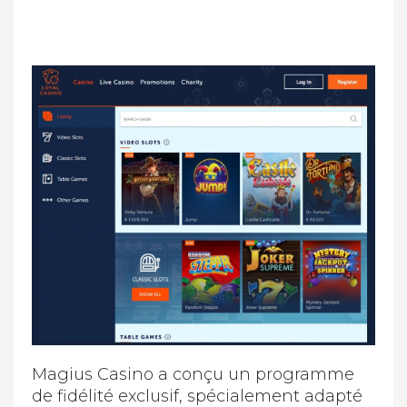
Magius Casino a conçu un programme
de fidélité exclusif, spécialement adapté