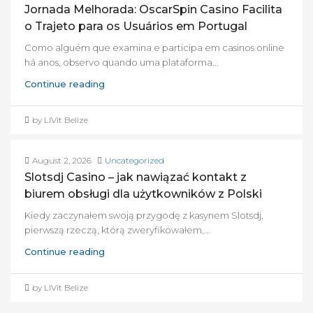
Jornada Melhorada: OscarSpin Casino Facilita
o Trajeto para os Usuários em Portugal
Como alguém que examina e participa em casinos online
há anos, observo quando uma plataforma...
Continue reading
by LIVit Belize
August 2, 2026
Uncategorized
Slotsdj Casino – jak nawiązać kontakt z
biurem obsługi dla użytkowników z Polski
Kiedy zaczynałem swoją przygodę z kasynem Slotsdj,
pierwszą rzeczą, którą zweryfikowałem,...
Continue reading
by LIVit Belize