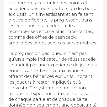
rapidement accumuler des points et
accéder à des tours gratuits ou des bonus
exclusifs. En s’investissant et en faisant
preuve de fidélité, ils progressent dans
les échelons et accèdent à des
récompenses encore plus importantes,
comme des offres de cashback
améliorées et des services personnalisés.
La progression des joueurs n’est pas
qu’un simple indicateur de réussite ; elle
se traduit par une expérience de jeu plus
enrichissante. Les niveaux avancés
offrent des bénéfices exclusifs, incitant
les joueurs à rester impliqués et à
s’investir. Ce système de motivation
rehausse l’expérience du casino, faisant
de chaque partie et de chaque carte
donnée non seulement une opportunité