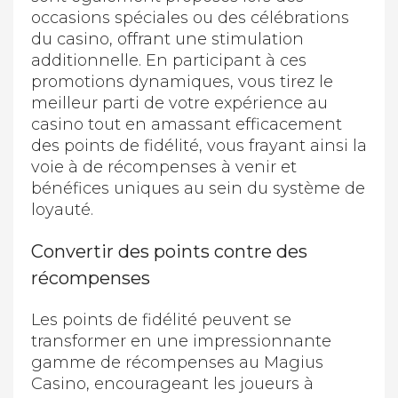
occasions spéciales ou des célébrations
du casino, offrant une stimulation
additionnelle. En participant à ces
promotions dynamiques, vous tirez le
meilleur parti de votre expérience au
casino tout en amassant efficacement
des points de fidélité, vous frayant ainsi la
voie à de récompenses à venir et
bénéfices uniques au sein du système de
loyauté.
Convertir des points contre des
récompenses
Les points de fidélité peuvent se
transformer en une impressionnante
gamme de récompenses au Magius
Casino, encourageant les joueurs à