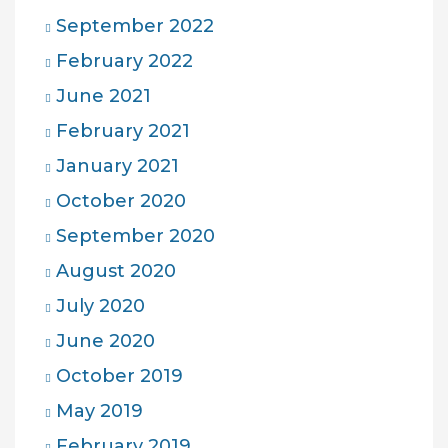
September 2022
February 2022
June 2021
February 2021
January 2021
October 2020
September 2020
August 2020
July 2020
June 2020
October 2019
May 2019
February 2019