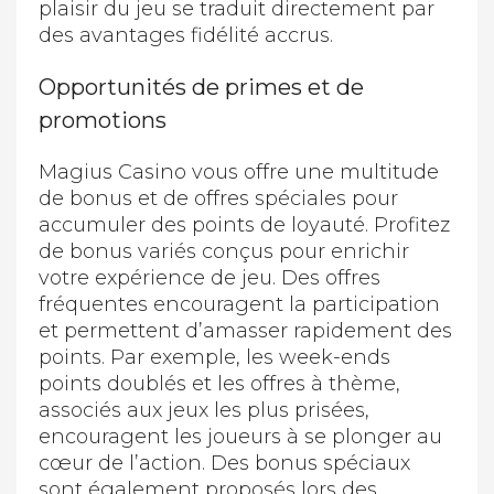
plaisir du jeu se traduit directement par
des avantages fidélité accrus.
Opportunités de primes et de
promotions
Magius Casino vous offre une multitude
de bonus et de offres spéciales pour
accumuler des points de loyauté. Profitez
de bonus variés conçus pour enrichir
votre expérience de jeu. Des offres
fréquentes encouragent la participation
et permettent d’amasser rapidement des
points. Par exemple, les week-ends
points doublés et les offres à thème,
associés aux jeux les plus prisées,
encouragent les joueurs à se plonger au
cœur de l’action. Des bonus spéciaux
sont également proposés lors des