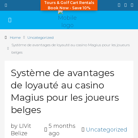
Tours & Golf Cart Rentals
Book Now - Save 10%
Home
Uncategorized
Système de avantages de loyauté au casino Magius pour les joueurs
belges
Système de avantages
de loyauté au casino
Magius pour les joueurs
belges
by LIVit
5 months
Uncategorized
Belize
ago