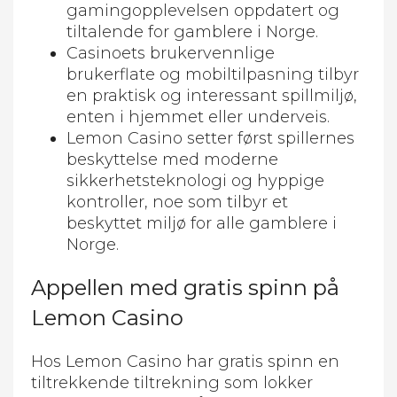
gamingopplevelsen oppdatert og
tiltalende for gamblere i Norge.
Casinoets brukervennlige
brukerflate og mobiltilpasning tilbyr
en praktisk og interessant spillmiljø,
enten i hjemmet eller underveis.
Lemon Casino setter først spillernes
beskyttelse med moderne
sikkerhetsteknologi og hyppige
kontroller, noe som tilbyr et
beskyttet miljø for alle gamblere i
Norge.
Appellen med gratis spinn på
Lemon Casino
Hos Lemon Casino har gratis spinn en
tiltrekkende tiltrekning som lokker