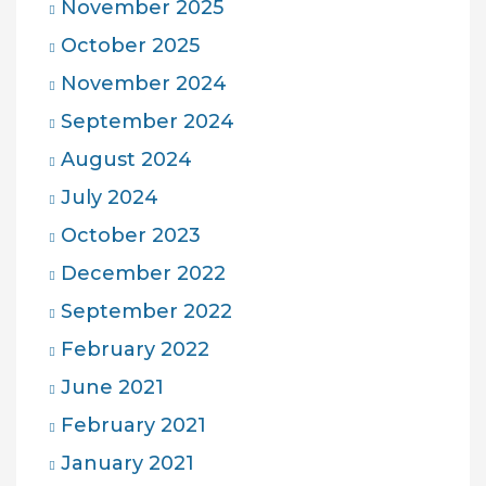
November 2025
October 2025
November 2024
September 2024
August 2024
July 2024
October 2023
December 2022
September 2022
February 2022
June 2021
February 2021
January 2021