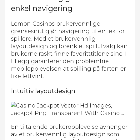
enkel navigering
Lemon Casinos brukervennlige
grensesnitt gjør navigering til en lek for
spillere. Med et brukervennlig
layoutdesign og forenklet spillutvalg kan
brukerne raskt finne favoritttitlene sine. I
tillegg garanterer den problemfrie
mobilopplevelsen at spilling på farten er
like lettvint.
Intuitiv layoutdesign
En tiltalende brukeropplevelse avhenger
av et brukervennlig layoutdesign som