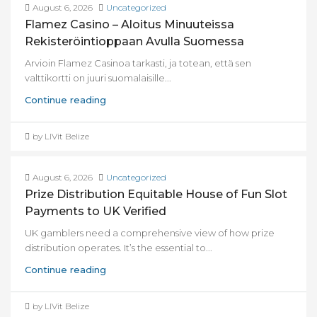
August 6, 2026
Uncategorized
Flamez Casino – Aloitus Minuuteissa
Rekisteröintioppaan Avulla Suomessa
Arvioin Flamez Casinoa tarkasti, ja totean, että sen
valttikortti on juuri suomalaisille...
Continue reading
by LIVit Belize
August 6, 2026
Uncategorized
Prize Distribution Equitable House of Fun Slot
Payments to UK Verified
UK gamblers need a comprehensive view of how prize
distribution operates. It’s the essential to...
Continue reading
by LIVit Belize