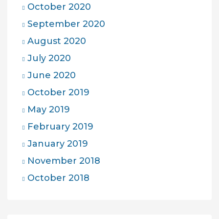
October 2020
September 2020
August 2020
July 2020
June 2020
October 2019
May 2019
February 2019
January 2019
November 2018
October 2018