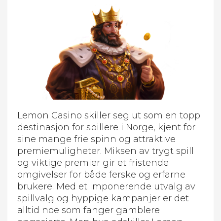
Lemon Casino skiller seg ut som en topp
destinasjon for spillere i Norge, kjent for
sine mange frie spinn og attraktive
premiemuligheter. Miksen av trygt spill
og viktige premier gir et fristende
omgivelser for både ferske og erfarne
brukere. Med et imponerende utvalg av
spillvalg og hyppige kampanjer er det
alltid noe som fanger gamblere