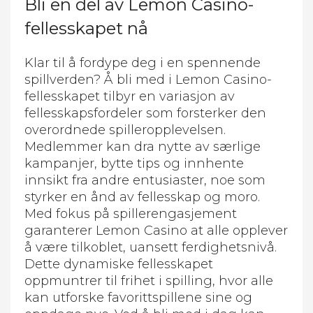
Bli en del av Lemon Casino-
fellesskapet nå
Klar til å fordype deg i en spennende
spillverden? Å bli med i Lemon Casino-
fellesskapet tilbyr en variasjon av
fellesskapsfordeler som forsterker den
overordnede spilleropplevelsen.
Medlemmer kan dra nytte av særlige
kampanjer, bytte tips og innhente
innsikt fra andre entusiaster, noe som
styrker en ånd av fellesskap og moro.
Med fokus på spillerengasjement
garanterer Lemon Casino at alle opplever
å være tilkoblet, uansett ferdighetsnivå.
Dette dynamiske fellesskapet
oppmuntrer til frihet i spilling, hvor alle
kan utforske favorittspillene sine og