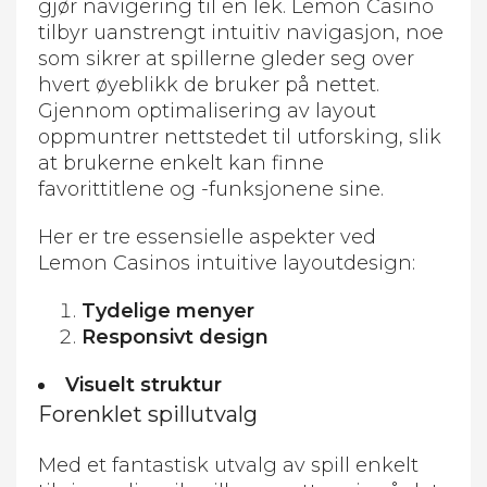
gjør navigering til en lek. Lemon Casino
tilbyr uanstrengt intuitiv navigasjon, noe
som sikrer at spillerne gleder seg over
hvert øyeblikk de bruker på nettet.
Gjennom optimalisering av layout
oppmuntrer nettstedet til utforsking, slik
at brukerne enkelt kan finne
favorittitlene og -funksjonene sine.
Her er tre essensielle aspekter ved
Lemon Casinos intuitive layoutdesign:
Tydelige menyer
Responsivt design
Visuelt struktur
Forenklet spillutvalg
Med et fantastisk utvalg av spill enkelt