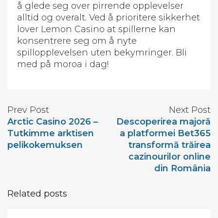
å glede seg over pirrende opplevelser
alltid og overalt. Ved å prioritere sikkerhet
lover Lemon Casino at spillerne kan
konsentrere seg om å nyte
spillopplevelsen uten bekymringer. Bli
med på moroa i dag!
Prev Post
Next Post
Arctic Casino 2026 –
Descoperirea majoră
Tutkimme arktisen
a platformei Bet365
pelikokemuksen
transformă trăirea
cazinourilor online
din România
Related posts