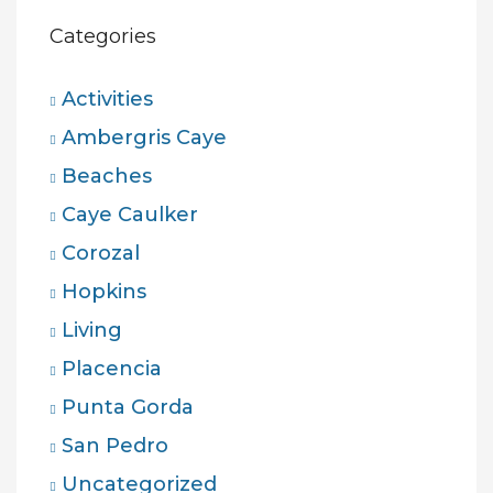
Categories
Activities
Ambergris Caye
Beaches
Caye Caulker
Corozal
Hopkins
Living
Placencia
Punta Gorda
San Pedro
Uncategorized